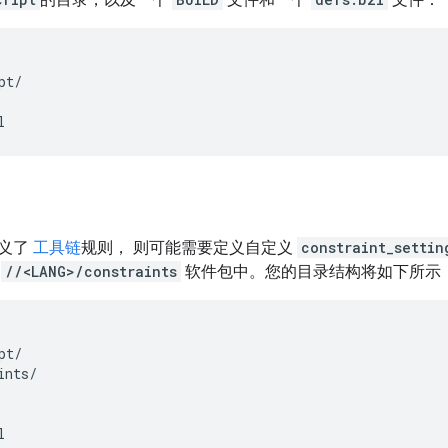
t/

定义了
工具链
规则， 则可能需要定义自定义
constraint_settin
入
//<LANG>/constraints
软件包中。您的目录结构将如下所示
pt
/
ints
/
l