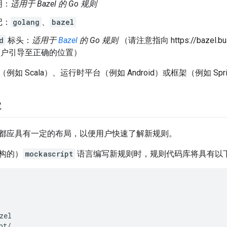
明：
适用于 Bazel 的 Go 规则
记：
golang
、
bazel
d
标头：
适用于
Bazel
的 Go 规则
（请注意指向 https://baze
 的用户引导至正确的位置）
如 Scala）、运行时平台（例如 Android）或框架（例如 Sp
容
都应具有一定的布局，以便用户快速了解新规则。
构的）
mockascript
语言编写新规则时，规则代码库将具有以
zel
pt
/