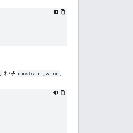
g
和/或
constraint_value
。
：