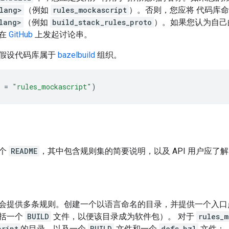
<lang>
（例如
rules_mockascript
）。否则，您应将 代码库
lang>
（例如
build_stack_rules_proto
）。如果您认为自己
请在
GitHub
上发起讨论串。
假设代码库属于
bazelbuild
组织。
 = 
"rules_mockascript"
一个
README
，其中包含规则集的简要说明，以及 API 用户应了
会提供多条规则。创建一个以语言命名的目录，并提供一个入口点
括一个
BUILD
文件，以便该目录成为软件包）。 对于
rules_m
cript
的目录，以及一个
BUILD
文件和一个
defs.bzl
文件：