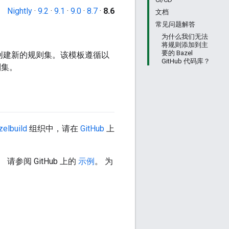
Nightly
·
9.2
·
9.1
·
9.0
·
8.7
·
8.6
文档
常见问题解答
为什么我们无法
将规则添加到主
要的 Bazel
late 开始创建新的规则集。该模板遵循以
GitHub 代码库？
则集。
zelbuild
组织中，请在
GitHub
上
。 请参阅 GitHub 上的
示例
。 为