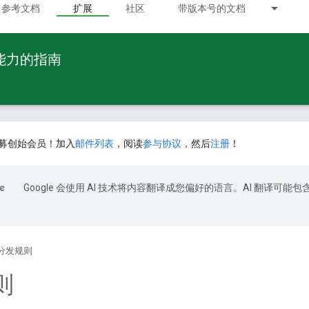
参考文档
扩展
社区
带版本号的文档
 能力的指南
募创始会员！加入
邮件列表
，阅读
参与协议
，然后
注册
！
Google 会使用 AI 技术将内容翻译成您偏好的语言。AI 翻译可能包
分发规则
则