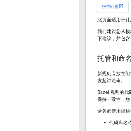
open_in_new
报告问题
此页面适用于计
我们建议您从模板代码库
下建议，并包含 
托管和命
新规则应放在组织
发起讨论串。
Bazel 规则
保持一致性，您在
请务必使用描述性
代码库名