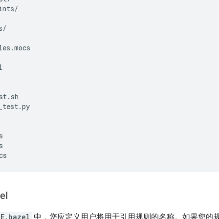
ints
/
s
/
les
.
mocs
l
st
.
sh
_test
.
py
s
s
cs
el
LE.bazel
中，您应定义用户将用于引用规则的名称。如果您的