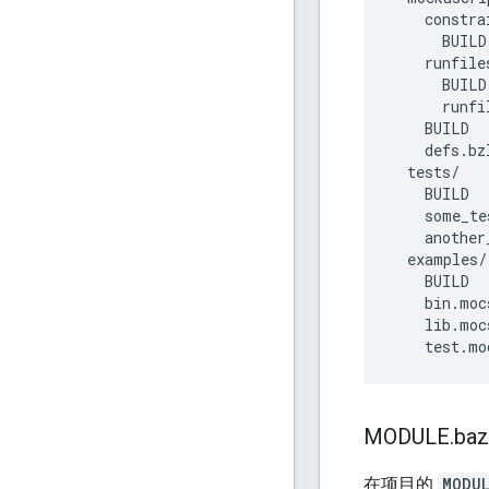
constra
BUILD
runfile
BUILD
runfi
BUILD
defs
.
bz
tests
/
BUILD
some_te
another
examples
/
BUILD
bin
.
moc
lib
.
moc
test
.
mo
MODULE
.
baz
在项目的
MODU