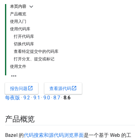
本页内容
产品概览
使用入门
使用代码库
打开代码库
切换代码库
查看特定提交中的代码库
打开分支、提交或标记
使用文件
open_in_new
open_in_new
报告问题
查看源代码
每夜版
·
9.2
·
9.1
·
9.0
·
8.7
·
8.6
产品概览
Bazel 的
代码搜索和源代码浏览界面
是一个基于 Web 的工