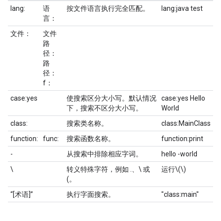
lang:
语
按文件语言执行完全匹配。
lang:java test
言：
文件：
文件
路
径：
路
径：
f：
case:yes
使搜索区分大小写。默认情况
case:yes Hello
下，搜索不区分大小写。
World
class:
搜索类名称。
class:MainClass
function:
func:
搜索函数名称。
function:print
-
从搜索中排除相应字词。
hello -world
\
转义特殊字符，例如 .、\ 或
运行\(\)
(。
“[术语]”
执行字面搜索。
"class:main"