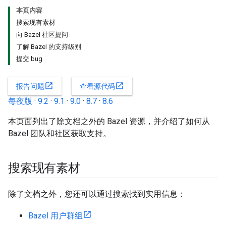
本页内容
搜索现有素材
向 Bazel 社区提问
了解 Bazel 的支持级别
提交 bug
open_in_new
open_in_new
报告问题
查看源代码
每夜版
·
9.2
·
9.1
·
9.0
·
8.7
·
8.6
本页面列出了除文档之外的 Bazel 资源，并介绍了如何从
Bazel 团队和社区获取支持。
搜索现有素材
除了文档之外，您还可以通过搜索找到实用信息：
Bazel 用户群组