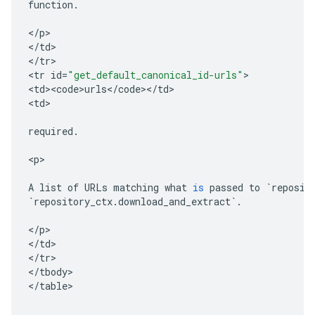
function
.
<
/
p
>

<
/
td
>

<
/
tr
>

<
tr
id
=
"get_default_canonical_id-urls"
>

<
td><code>urls
<
/
code
><
/
td
>

<
td
>

required
.
<
p
>

A
list
of
URLs
matching
what
is
passed
to
`
reposit
`
repository_ctx
.
download_and_extract
`
.
<
/
p
>

<
/
td
>

<
/
tr
>

<
/
tbody
>

<
/
table
>
