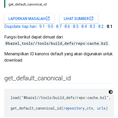
get_default_canonical_id
open_in_new
open_in_new
LAPORKAN MASALAH
LIHAT SUMBER
Diupdate tiap hari
·
9.1
·
9.0
·
8.7
·
8.6
·
8.5
·
8.4
·
8.3
·
8.2
·
8.1
Fungsi berikut dapat dimuat dari
@bazel_tools//tools/build_defs/repo:cache.bzl
.
Menampilkan ID kanonis default yang akan digunakan untuk
download.
get
_
default
_
canonical
_
id
load("@bazel//tools/build_defs/repo:cache.bzl", "ge
get_default_canonical_id(
repository_ctx
, 
urls