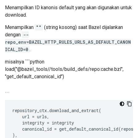
Menampilkan ID kanonis default yang akan digunakan untuk
download.
Menampilkan
""
(string kosong) saat Bazel dijalankan
dengan
--
repo_env=BAZEL_HTTP_RULES_URLS_AS_DEFAULT_CANON
ICAL_ID=0
.
misalnya ```python
load("@bazel_tools//tools/build_defs/repo:cache.bzl",
"get_default_canonical_id")
.
.
.
repository_ctx
.
download_and_extract
(
url
=
urls
,
integrity
=
integrity
canonical_id
=
get_default_canonical_id
(
reposi
),