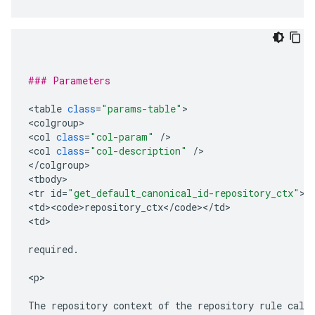
### Parameters
<
table
class
=
"params-table"
>

<
colgroup
>

<
col
class
=
"col-param"
/
>

<
col
class
=
"col-description"
/
>

<
/
colgroup
>

<
tbody
>

<
tr
id
=
"get_default_canonical_id-repository_ctx"
>

<
td><code>repository_ctx
<
/
code
><
/
td
>

<
td
>

required
.
<
p
>

The
repository
context
of
the
repository
rule
call