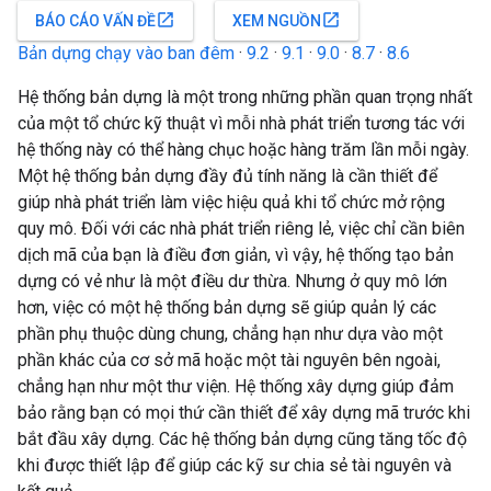
open_in_new
open_in_new
BÁO CÁO VẤN ĐỀ
XEM NGUỒN
Bản dựng chạy vào ban đêm
·
9.2
·
9.1
·
9.0
·
8.7
·
8.6
Hệ thống bản dựng là một trong những phần quan trọng nhất
của một tổ chức kỹ thuật vì mỗi nhà phát triển tương tác với
hệ thống này có thể hàng chục hoặc hàng trăm lần mỗi ngày.
Một hệ thống bản dựng đầy đủ tính năng là cần thiết để
giúp nhà phát triển làm việc hiệu quả khi tổ chức mở rộng
quy mô. Đối với các nhà phát triển riêng lẻ, việc chỉ cần biên
dịch mã của bạn là điều đơn giản, vì vậy, hệ thống tạo bản
dựng có vẻ như là một điều dư thừa. Nhưng ở quy mô lớn
hơn, việc có một hệ thống bản dựng sẽ giúp quản lý các
phần phụ thuộc dùng chung, chẳng hạn như dựa vào một
phần khác của cơ sở mã hoặc một tài nguyên bên ngoài,
chẳng hạn như một thư viện. Hệ thống xây dựng giúp đảm
bảo rằng bạn có mọi thứ cần thiết để xây dựng mã trước khi
bắt đầu xây dựng. Các hệ thống bản dựng cũng tăng tốc độ
khi được thiết lập để giúp các kỹ sư chia sẻ tài nguyên và