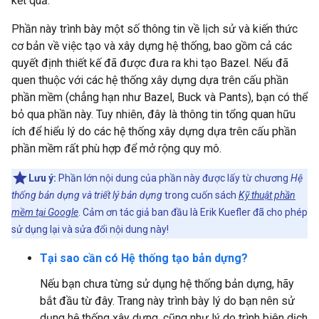
kết quả.
Phần này trình bày một số thông tin về lịch sử và kiến thức
cơ bản về việc tạo và xây dựng hệ thống, bao gồm cả các
quyết định thiết kế đã được đưa ra khi tạo Bazel. Nếu đã
quen thuộc với các hệ thống xây dựng dựa trên cấu phần
phần mềm (chẳng hạn như Bazel, Buck và Pants), bạn có thể
bỏ qua phần này. Tuy nhiên, đây là thông tin tổng quan hữu
ích để hiểu lý do các hệ thống xây dựng dựa trên cấu phần
phần mềm rất phù hợp để mở rộng quy mô.
Lưu ý:
Phần lớn nội dung của phần này được lấy từ chương
Hệ
thống bản dựng và triết lý bản dựng
trong cuốn sách
Kỹ thuật phần
mềm tại Google
. Cảm ơn tác giả ban đầu là Erik Kuefler đã cho phép
sử dụng lại và sửa đổi nội dung này!
Tại sao cần có Hệ thống tạo bản dựng?
Nếu bạn chưa từng sử dụng hệ thống bản dựng, hãy
bắt đầu từ đây. Trang này trình bày lý do bạn nên sử
dụng hệ thống xây dựng, cũng như lý do trình biên dịch