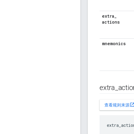
extra
_
actions
mnemonics
extra
_
acti
open_in_n
查看规则来源
extra_actio