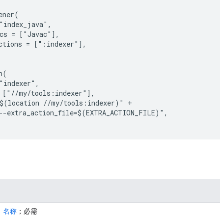
ener(

"index_java",

cs = ["Javac"],

ctions = [":indexer"],

(

"indexer",

 ["//my/tools:indexer"],

$(location //my/tools:indexer)" +

--extra_action_file=$(EXTRA_ACTION_FILE)",

名称
；必需