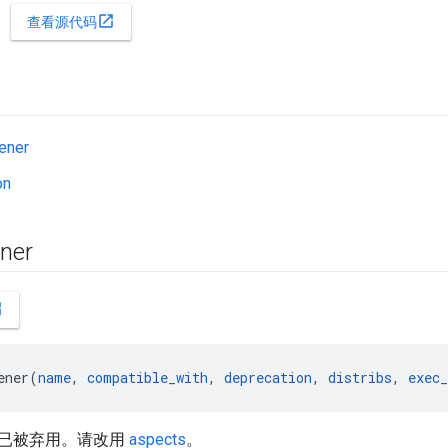
open_in_new
查看源代码
tener
on
ener
ew
ener(
name
, 
compatible_with
, 
deprecation
, 
distribs
, 
exec
已被弃用。请改用
aspects
。