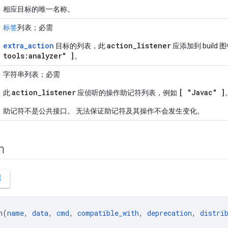
相应目标的唯一名称。
标签
列表；必需
extra
_
action
action
_
listener
目标的列表，此
应添加到 build 
tools:analyzer" ]
。
字符串列表；必需
action
_
listener
[ "Javac" ]
此
应侦听的操作助记符列表，例如
助记符不是公共接口。 无法保证助记符及其操作不会发生变化。
on
ew
n(
name
, 
data
, 
cmd
, 
compatible_with
, 
deprecation
, 
distri