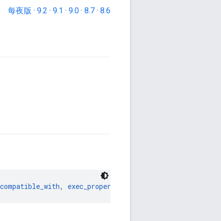
每夜版
·
9.2
·
9.1
·
9.0
·
8.7
·
8.6
_compatible_with
, 
exec_properties
, 
extra_actions
, 
featur