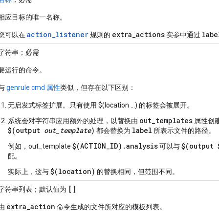
相应目标的唯一名称。
action_listener
extra
_
actions
labe
您可以在
规则的
实参中通过
字符串；必需
要运行的命令。
与
genrule cmd 属性
类似，但存在以下区别：
无启发式标签扩展。只有使用 $(location …) 的标签会被展开。
out_templates
系统会对字符串应用额外的处理，以替换由
属性创
$(output
out_template
)
label
都会替换为
所表示文件的路径。
$(ACTION_ID).analysis
$(output 
例如，out_template
可以与
配。
$(location)
实际上，这与
的替换相同，但范围不同。
[]
字符串列表；默认值为
extra
_
action
由
命令生成的文件所对应的模板列表。