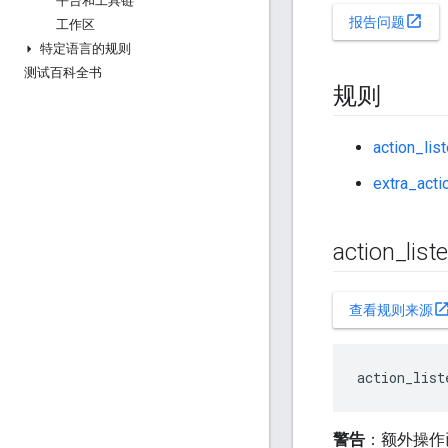
平台和工具链
open_in_new
报告问题
工作区
特定语言的规则
测试百科全书
规则
action_lis
extra_acti
action
_
list
open_in_n
查看规则来源
action_list
警告
：额外操作