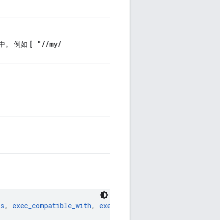
[ "
/
/
my
/
图中。 例如
。
bs
, 
exec_compatible_with
, 
exec_properties
, 
features
, 
lic