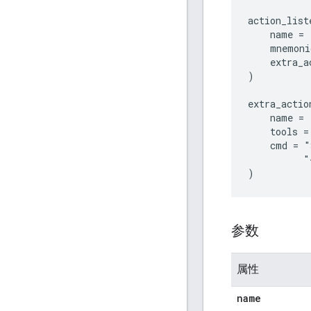
action_list
    name = 
    mnemoni
    extra_a
)

extra_action
    name = 
    tools =
    cmd = "
          "
参数
属性
name