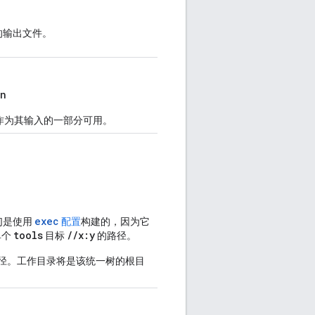
一的输出文件。
on
操作输出作为其输入的一部分可用。
exec
们是使用
配置
构建的，因为它
tools
//x:y
单个
目标
的路径。
径。工作目录将是该统一树的根目