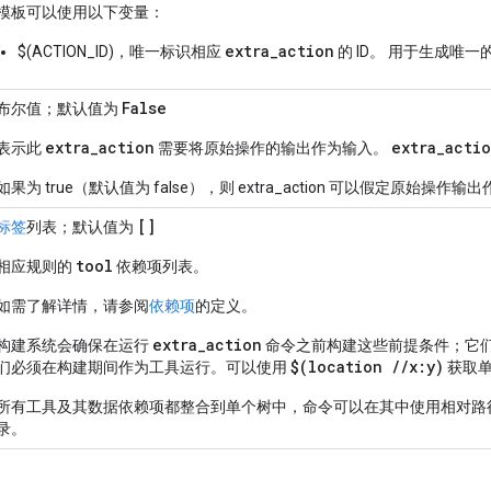
模板可以使用以下变量：
extra_action
$(ACTION_ID)，唯一标识相应
的 ID。 用于生成唯
False
布尔值；默认值为
extra
_
action
extra
_
acti
表示此
需要将原始操作的输出作为输入。
如果为 true（默认值为 false），则 extra_action 可以假定原始
[]
标签
列表；默认值为
tool
相应规则的
依赖项列表。
如需了解详情，请参阅
依赖项
的定义。
extra_action
构建系统会确保在运行
命令之前构建这些前提条件；它
$(location //x:y)
们必须在构建期间作为工具运行。可以使用
获取
所有工具及其数据依赖项都整合到单个树中，命令可以在其中使用相对路
录。