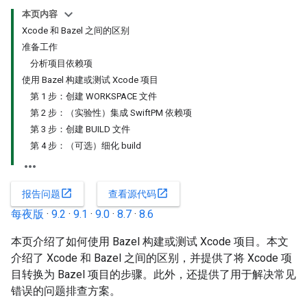
本页内容
Xcode 和 Bazel 之间的区别
准备工作
分析项目依赖项
使用 Bazel 构建或测试 Xcode 项目
第 1 步：创建 WORKSPACE 文件
第 2 步：（实验性）集成 SwiftPM 依赖项
第 3 步：创建 BUILD 文件
第 4 步：（可选）细化 build
open_in_new
open_in_new
报告问题
查看源代码
每夜版
·
9.2
·
9.1
·
9.0
·
8.7
·
8.6
本页介绍了如何使用 Bazel 构建或测试 Xcode 项目。本文
介绍了 Xcode 和 Bazel 之间的区别，并提供了将 Xcode 项
目转换为 Bazel 项目的步骤。此外，还提供了用于解决常见
错误的问题排查方案。