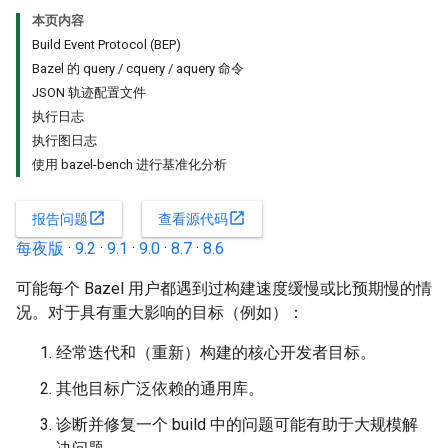
本页内容
Build Event Protocol (BEP)
Bazel 的 query / cquery / aquery 命令
JSON 轨迹配置文件
执行日志
执行图日志
使用 bazel-bench 进行基准化分析
open_in_new
open_in_new
报告问题
查看源代码
每夜版
·
9.2
·
9.1
·
9.0
·
8.7
·
8.6
可能每个 Bazel 用户都遇到过构建速度缓慢或比预期慢的情
况。对于具有重大影响的目标（例如）：
经常迭代和（重新）构建的核心开发者目标。
其他目标广泛依赖的通用库。
诊断并修复一个 build 中的问题可能有助于大规模解