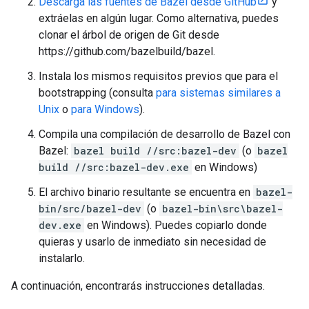
Descarga las fuentes de Bazel desde GitHub
y
extráelas en algún lugar. Como alternativa, puedes
clonar el árbol de origen de Git desde
https://github.com/bazelbuild/bazel.
Instala los mismos requisitos previos que para el
bootstrapping (consulta
para sistemas similares a
Unix
o
para Windows
).
Compila una compilación de desarrollo de Bazel con
Bazel:
bazel build //src:bazel-dev
(o
bazel
build //src:bazel-dev.exe
en Windows)
El archivo binario resultante se encuentra en
bazel-
bin/src/bazel-dev
(o
bazel-bin\src\bazel-
dev.exe
en Windows). Puedes copiarlo donde
quieras y usarlo de inmediato sin necesidad de
instalarlo.
A continuación, encontrarás instrucciones detalladas.