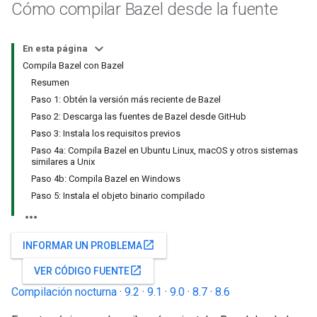
Cómo compilar Bazel desde la fuente
En esta página
Compila Bazel con Bazel
Resumen
Paso 1: Obtén la versión más reciente de Bazel
Paso 2: Descarga las fuentes de Bazel desde GitHub
Paso 3: Instala los requisitos previos
Paso 4a: Compila Bazel en Ubuntu Linux, macOS y otros sistemas
similares a Unix
Paso 4b: Compila Bazel en Windows
Paso 5: Instala el objeto binario compilado
open_in_new
INFORMAR UN PROBLEMA
open_in_new
VER CÓDIGO FUENTE
Compilación nocturna
·
9.2
·
9.1
·
9.0
·
8.7
·
8.6