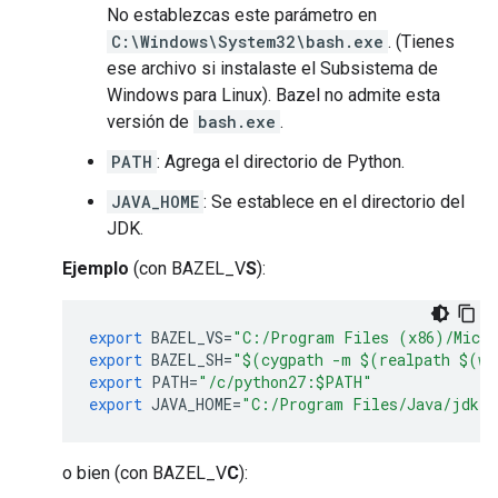
No establezcas este parámetro en
C:\Windows\System32\bash.exe
. (Tienes
ese archivo si instalaste el Subsistema de
Windows para Linux). Bazel no admite esta
versión de
bash.exe
.
PATH
: Agrega el directorio de Python.
JAVA_HOME
: Se establece en el directorio del
JDK.
Ejemplo
(con BAZEL_V
S
):
export
BAZEL_VS
=
"C:/Program Files (x86)/Micro
export
BAZEL_SH
=
"$(cygpath -m $(realpath $(wh
export
PATH
=
"/c/python27:$PATH"
export
JAVA_HOME
=
"C:/Program Files/Java/jdk-2
o bien (con BAZEL_V
C
):