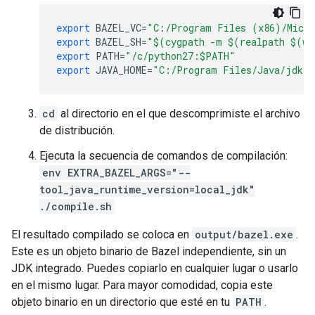
export
BAZEL_VC
=
"C:/Program Files (x86)/Micro
export
BAZEL_SH
=
"$(cygpath -m $(realpath $(wh
export
PATH
=
"/c/python27:$PATH"
export
JAVA_HOME
=
"C:/Program Files/Java/jdk-2
cd
al directorio en el que descomprimiste el archivo
de distribución.
Ejecuta la secuencia de comandos de compilación:
env EXTRA_BAZEL_ARGS="--
tool_java_runtime_version=local_jdk"
./compile.sh
El resultado compilado se coloca en
output/bazel.exe
.
Este es un objeto binario de Bazel independiente, sin un
JDK integrado. Puedes copiarlo en cualquier lugar o usarlo
en el mismo lugar. Para mayor comodidad, copia este
objeto binario en un directorio que esté en tu
PATH
.