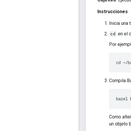
Instrucciones
:
Inicia una 
cd
en el d
Por ejemplo
Compila Ba
Como alter
un objeto 