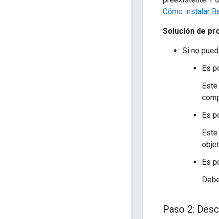
Cómo instalar B
Solución de p
Si no pued
Es po
Este
comp
Es p
Este
objet
Es po
Debe
Paso 2: Desc