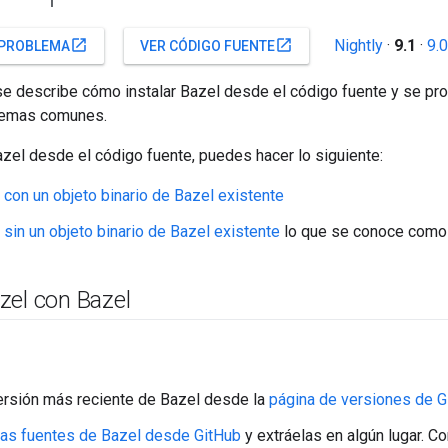
Nightly
·
9.1
·
9.0
open_in_new
open_in_new
 PROBLEMA
VER CÓDIGO FUENTE
 se describe cómo instalar Bazel desde el código fuente y se pr
lemas comunes.
zel desde el código fuente, puedes hacer lo siguiente:
o
con un objeto binario de Bazel existente
o
sin un objeto binario de Bazel existente
lo que se conoce com
zel con Bazel
ersión más reciente de Bazel desde la
página de versiones de G
las fuentes de Bazel desde GitHub
y extráelas en algún lugar. Co