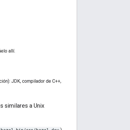
elo allí.
ción): JDK, compilador de C++,
s similares a Unix
bazel-bin/src/bazel-dev
).