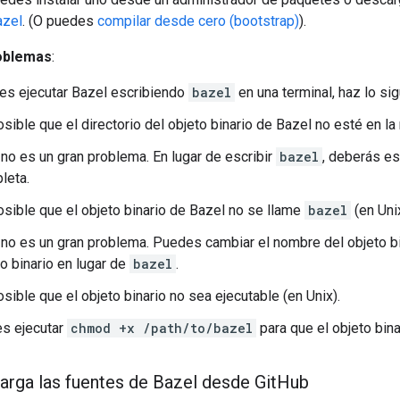
azel
. (O puedes
compilar desde cero (bootstrap)
).
roblemas
:
es ejecutar Bazel escribiendo
bazel
en una terminal, haz lo sig
sible que el directorio del objeto binario de Bazel no esté en la
 no es un gran problema. En lugar de escribir
bazel
, deberás es
leta.
osible que el objeto binario de Bazel no se llame
bazel
(en Uni
 no es un gran problema. Puedes cambiar el nombre del objeto bi
o binario en lugar de
bazel
.
sible que el objeto binario no sea ejecutable (en Unix).
s ejecutar
chmod +x /path/to/bazel
para que el objeto bina
arga las fuentes de Bazel desde Git
Hub