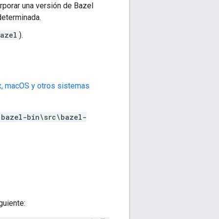
rporar una versión de Bazel
determinada.
bazel
).
x, macOS y otros sistemas
bazel-bin\src\bazel-
guiente: