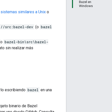
Bazel en
Windows
 sistemas similares a Unix
o
 //src:bazel-dev
(o
bazel
(o
bazel-bin\src\bazel-
to sin realizar más
arlo escribiendo
bazel
en una
bjeto binario de Bazel
gar uno desde GitHub. Consulta