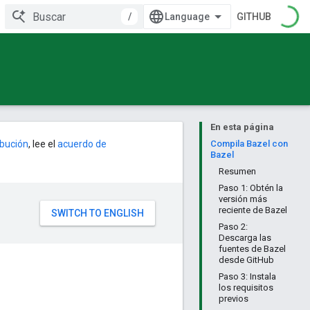
/
GITHUB
En esta página
ribución
, lee el
acuerdo de
Compila Bazel con
Bazel
Resumen
Paso 1: Obtén la
versión más
reciente de Bazel
Paso 2:
Descarga las
fuentes de Bazel
desde GitHub
Paso 3: Instala
los requisitos
previos