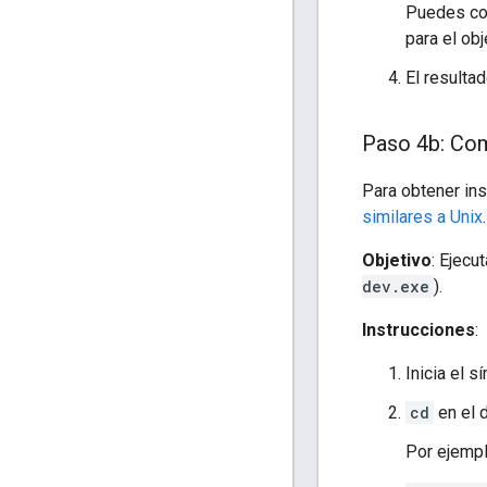
Puedes co
para el ob
El resulta
Paso 4b: Co
Para obtener ins
similares a Unix
.
Objetivo
: Ejecu
dev.exe
).
Instrucciones
:
Inicia el s
cd
en el d
Por ejemplo