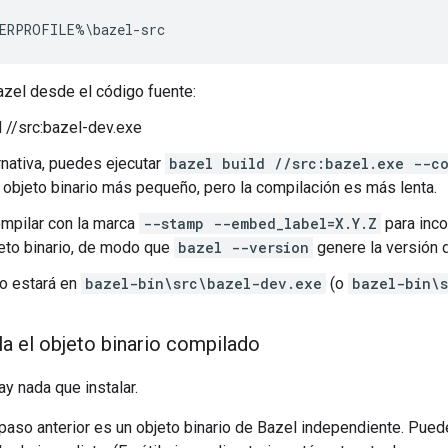
zel desde el código fuente:
d //src:bazel-dev.exe
nativa, puedes ejecutar
bazel build //src:bazel.exe --co
 objeto binario más pequeño, pero la compilación es más lenta.
mpilar con la marca
--stamp --embed_label=X.Y.Z
para inco
jeto binario, de modo que
bazel --version
genere la versión 
do estará en
bazel-bin\src\bazel-dev.exe
(o
bazel-bin\
la el objeto binario compilado
ay nada que instalar.
 paso anterior es un objeto binario de Bazel independiente. Pued