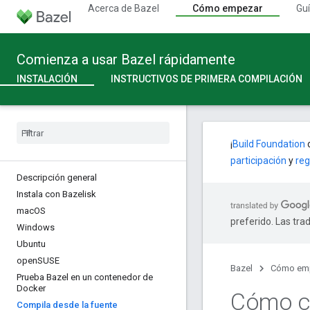
Acerca de Bazel
Cómo empezar
Guí
Comienza a usar Bazel rápidamente
INSTALACIÓN
INSTRUCTIVOS DE PRIMERA COMPILACIÓN
¡
Build Foundation
c
participación
y
reg
Descripción general
Instala con Bazelisk
mac
OS
preferido. Las tra
Windows
Ubuntu
open
SUSE
Bazel
Cómo em
Prueba Bazel en un contenedor de
Docker
Cómo co
Compila desde la fuente