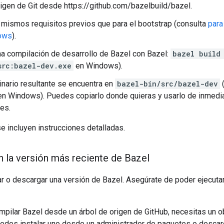
rigen de Git desde https://github.com/bazelbuild/bazel.
s mismos requisitos previos que para el bootstrap (consulta
para
ows
).
a compilación de desarrollo de Bazel con Bazel:
bazel build
src:bazel-dev.exe
en Windows).
binario resultante se encuentra en
bazel-bin/src/bazel-dev
n Windows). Puedes copiarlo donde quieras y usarlo de inmedia
nes.
se incluyen instrucciones detalladas.
n la versión más reciente de Bazel
lar o descargar una versión de Bazel. Asegúrate de poder ejecut
ompilar Bazel desde un árbol de origen de GitHub, necesitas un o
uedes instalar uno desde un administrador de paquetes o descar