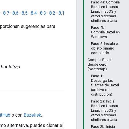
Paso 4a: Compila
Bazel en Ubuntu
Linux, macOS y
·
8.7
·
8.6
·
8.5
·
8.4
·
8.3
·
8.2
·
8.1
otros sistemas
similares a Unix
oporcionan sugerencias para
Paso 4b:
Compila Bazel en
Windows
Paso 5: Instala el
objeto binario
compilado
Compila Bazel
desde cero
o
bootstrap
.
(bootstrap)
Paso 1:
Descarga las
fuentes de Bazel
(archivo de
distribución)
Paso 2a: Inicia
Bazel en Ubuntu
Linux, macOS y
itHub
o con
Bazelisk
.
otros sistemas
similares a Unix
mo alternativa, puedes clonar el
Paso 2b: Inicia