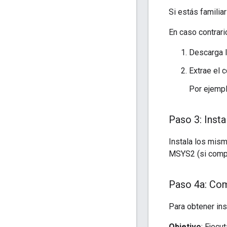
Si estás familia
En caso contrari
Descarga 
Extrae el c
Por ejempl
Paso 3: Insta
Instala los mism
MSYS2 (si compi
Paso 4a: Com
Para obtener in
Objetivo
: Ejecu