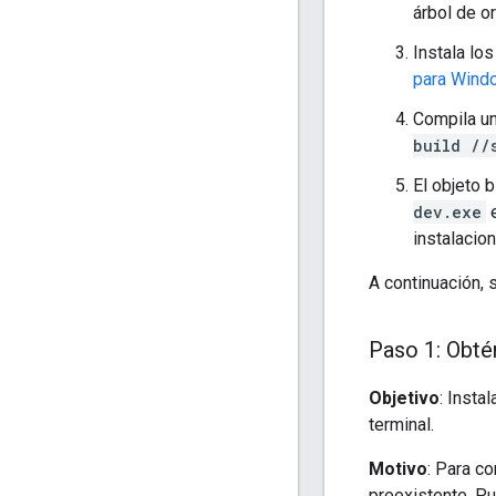
árbol de o
Instala lo
para Wind
Compila un
build //
El objeto 
dev.exe
e
instalacio
A continuación, 
Paso 1: Obté
Objetivo
: Insta
terminal.
Motivo
: Para c
preexistente. P