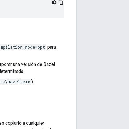
mpilation_mode=opt
para
rporar una versión de Bazel
determinada.
src\bazel.exe
).
es copiarlo a cualquier