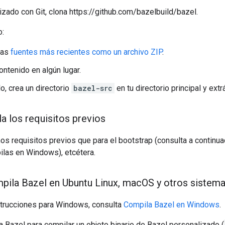
rizado con Git, clona https://github.com/bazelbuild/bazel.
o:
las
fuentes más recientes como un archivo ZIP
.
ontenido en algún lugar.
o, crea un directorio
bazel-src
en tu directorio principal y extrá
la los requisitos previos
os requisitos previos que para el bootstrap (consulta a continua
las en Windows), etcétera.
pila Bazel en Ubuntu Linux
,
mac
OS y otros sistema
strucciones para Windows, consulta
Compila Bazel en Windows
.
ta Bazel para compilar un objeto binario de Bazel personalizado (