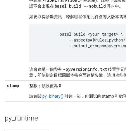
PY2ONLY
PY3ONLY
中建構
和
程式庫)。此外，如果版本
bazel build --nobuild
誤不會出現在
呼叫中。
如要取得診斷資訊，瞭解哪些依附元件會導入版本需求
          bazel build <your target> \

              --aspects=@rules_python//p
              --output_groups=pyversionin
-pyversioninfo
.
txt
這會建構一個帶有
後置字元的檔
意，即使指定目標因版本衝突而建構失敗，這項功能仍
stamp
0
整數；預設值為
請參閱
py_binary()
引數一節，但測試的 stamp 引數預設
py
_
runtime