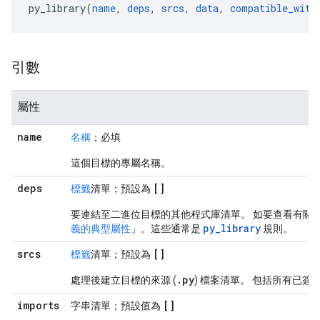
py_library(
name
, 
deps
, 
srcs
, 
data
, 
compatible_with
引數
屬性
name
名稱
；必填
這個目標的專屬名稱。
deps
[]
標籤
清單；預設為
要連結至二進位目標的其他程式庫清單。 如要查看有關
py_library
義的典型屬性
」。這些通常是
規則。
srcs
[]
標籤
清單；預設為
.
py
處理後建立目標的來源 (
) 檔案清單。 包括所有已
imports
[]
字串清單；預設值為