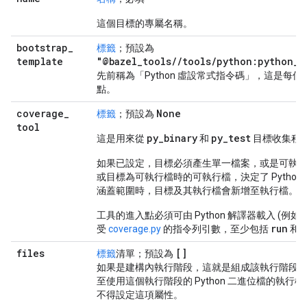
這個目標的專屬名稱。
bootstrap
_
標籤
；預設為
template
"@bazel_tools//tools/python:python_b
先前稱為「Python 虛設常式指令碼」，這是每個 P
點。
coverage
_
None
標籤
；預設為
tool
py
_
binary
py
_
test
這是用來從
和
目標收集程
如果已設定，目標必須產生單一檔案，或是可執行
或目標為可執行檔時的可執行檔，決定了 Pytho
涵蓋範圍時，目標及其執行檔會新增至執行檔。
工具的進入點必須可由 Python 解譯器載入 (例如
run
受
coverage.py
的指令列引數，至少包括
和
files
[]
標籤
清單；預設為
如果是建構內執行階段，這就是組成該執行階段
至使用這個執行階段的 Python 二進位檔的執
不得設定這項屬性。