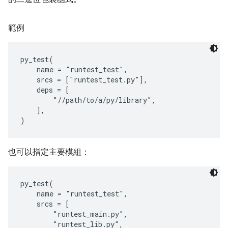
範例
py_test(

    name = "runtest_test",

    srcs = ["runtest_test.py"],

    deps = [

        "//path/to/a/py/library",

    ],

也可以指定主要模組：
py_test(

    name = "runtest_test",

    srcs = [

        "runtest_main.py",

        "runtest_lib.py",
