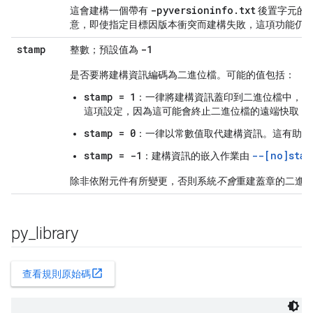
-pyversioninfo
.
txt
這會建構一個帶有
後置字元的檔
意，即使指定目標因版本衝突而建構失敗，這項功能仍
stamp
-1
整數；預設值為
是否要將建構資訊編碼為二進位檔。可能的值包括：
stamp = 1
：一律將建構資訊蓋印到二進位檔中，
這項設定
，因為這可能會終止二進位檔的遠端快取，
stamp = 0
：一律以常數值取代建構資訊。這有助於
stamp = -1
--[no]stam
：建構資訊的嵌入作業由
除非依附元件有所變更，否則系統
不會
重建蓋章的二進
py
_
library
open_in_new
查看規則原始碼