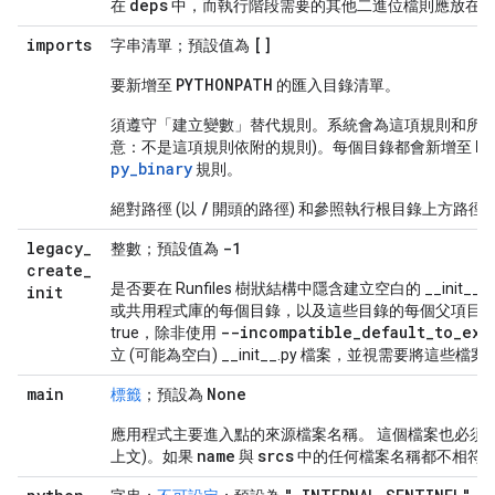
deps
d
在
中，而執行階段需要的其他二進位檔則應放在
imports
[]
字串清單；預設值為
PYTHONPATH
要新增至
的匯入目錄清單。
須遵守「建立變數」
替代規則。系統會為這項規則和所有
PY
意：不是這項規則依附的規則)。每個目錄都會新增至
py_binary
規則。
/
絕對路徑 (以
開頭的路徑) 和參照執行根目錄上方路徑
legacy
_
-1
整數；預設值為
create
_
是否要在 Runfiles 樹狀結構中隱含建立空白的 __init__
init
或共用程式庫的每個目錄，以及這些目錄的每個父項目錄中
--incompatible
_
default
_
to
_
exp
true，除非使用
立 (可能為空白) __init__.py 檔案，並視需要將這些檔案
main
None
標籤
；預設為
應用程式主要進入點的來源檔案名稱。 這個檔案也必須
name
srcs
上文)。如果
與
中的任何檔案名稱都不相符