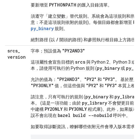
PYTHONPATH
要新增至
的匯入目錄清單。
須遵守「建立變數」
替代規則。系統會為這項規則和所有
PY
意：不是這項規則依附的規則)。每個目錄都會新增至
py_binary
規則。
/
絕對路徑 (以
開頭的路徑) 和參照執行根目錄上方路徑
srcs
_
"PY2AND3"
字串；預設值為
version
srcs
這項屬性會宣告目標的
與 Python 2、Python
py
_
binary
py
_
te
本，請使用可執行的 Python 規則 (
或
"PY2AND3"
"PY2"
"PY3"
允許的值為：
、
和
。 基於歷
"PY3ONLY"
"PY2"
"PY3"
值，但這些值與
和
本質上相
py_binary
py_libra
請注意，只有可執行的規則 (
和
py_library
本。 (這是一項功能；由於
不會變更目前的 
PY2ONLY
PY3ONLY
中建構
和
程式庫)。此外，如果版本
bazel build --nobuild
誤不會出現在
呼叫中。
如要取得診斷資訊，瞭解哪些依附元件會導入版本需求