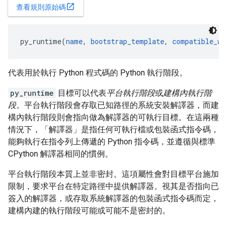
open_in_new
查看規則原始碼
py_runtime(
name
, 
bootstrap_template
, 
compatible_wi
代表用於執行 Python 程式碼的 Python 執行階段。
py_runtime
目標可以代表
平台執行階段
或
建構內執行階
段
。平台執行階段會存取已知路徑的系統安裝解譯器，而建
構內執行階段則會指向做為解譯器的可執行目標。在這兩種
情況下，「解譯器」是指任何可執行檔或包裝函式指令碼，
能夠執行在指令列上傳遞的 Python 指令碼，並遵循與標準
CPython 解譯器相同的慣例。
平台執行階段本質上並非密封。這項屬性會對目標平台施加
限制，要求平台在特定路徑中提供解譯器。視其是否指向已
簽入的解譯器，或存取系統解譯器的包裝函式指令碼而定，
建構內建的執行階段可能或可能不是密封的。