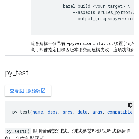
          bazel build <your target> \

              --aspects=@rules_python//p
              --output_groups=pyversionin
-pyversioninfo
.
txt
這會建構一個帶有
後置字元的檔
意，即使指定目標因版本衝突而建構失敗，這項功能仍
py
_
test
open_in_new
查看規則原始碼
py_test(
name
, 
deps
, 
srcs
, 
data
, 
args
, 
compatible_w
py_test()
規則會編譯測試。測試是某些測試程式碼周圍
的二進位包裝函式。