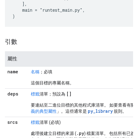
    ],

    main = "runtest_main.py",

引數
屬性
name
名稱
；必填
這個目標的專屬名稱。
deps
[]
標籤
清單；預設為
要連結至二進位目標的其他程式庫清單。 如要查看有關
py_library
義的典型屬性
」。這些通常是
規則。
srcs
標籤
清單 (必填)
.
py
處理後建立目標的來源 (
) 檔案清單。 包括所有已