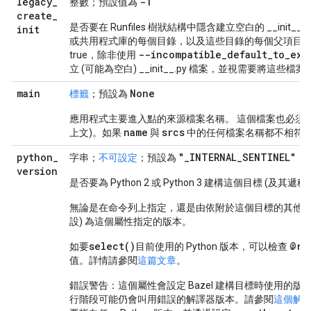
legacy
_
-1
整數；預設值為
create
_
是否要在 Runfiles 樹狀結構中隱含建立空白的 __init__
init
或共用程式庫的每個目錄，以及這些目錄的每個父項目錄中
--incompatible
_
default
_
to
_
exp
true，除非使用
立 (可能為空白) __init__.py 檔案，並視需要將這些檔案
main
None
標籤
；預設為
應用程式主要進入點的來源檔案名稱。 這個檔案也必須
name
srcs
上文)。如果
與
中的任何檔案名稱都不相符
python
_
"_INTERNAL_SENTINEL"
字串；
不可設定
；預設為
version
是否要為 Python 2 或 Python 3 建構這個目標 (及其遞移
無論是在命令列上指定，還是由依附於這個目標的其他較高目
設) 為這個屬性指定的版本。
select()
@ru
如要
目前使用的 Python 版本，可以檢查
值。詳情請參閱
這篇文章
。
錯誤警告：
這個屬性會設定 Bazel 建構目標時使用的
行階段可能仍會叫用錯誤的解譯器版本。請參閱
這個解