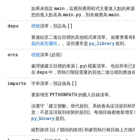
main
如果未指定
，這應與應用程式主要進入點的來源檔
main
.
py
main
您的進入點名為
，則名稱應為
。
deps
[]
標籤
清單；預設為
要連結至二進位目標的其他程式庫清單。 如要查看有關
py_library
義的典型屬性
」。這些通常是
規則。
srcs
標籤
清單 (必填)
.
py
處理後建立目標的來源 (
) 檔案清單。 包括所有已
deps
d
在
中，而執行階段需要的其他二進位檔則應放在
imports
[]
字串清單；預設值為
PYTHONPATH
要新增至
的匯入目錄清單。
須遵守「建立變數」
替代規則。系統會為這項規則和所有
PY
意：不是這項規則依附的規則)。每個目錄都會新增至
py_binary
規則。
/
絕對路徑 (以
開頭的路徑) 和參照執行根目錄上方路徑