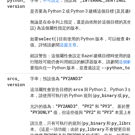
python
_
"_INTERNAL_SENTINEL"
字串；
不可設定
；預設為
version
是否要為 Python 2 或 Python 3 建構這個目標 (及其遞移
無論是在命令列上指定，還是由依附於這個目標的其他較高目
設) 為這個屬性指定的版本。
select()
@ru
如要
目前使用的 Python 版本，可以檢查
值。詳情請參閱
這篇文章
。
錯誤警告：
這個屬性會設定 Bazel 建構目標時使用的
行階段可能仍會叫用錯誤的解譯器版本。請參閱
這個解
--python_top
要指向任一 Python 版本，並透過設定
srcs
_
"PY2AND3"
字串；預設值為
version
srcs
這項屬性會宣告目標的
與 Python 2、Python
py
_
binary
py
_
t
本，請使用可執行的 Python 規則 (
或
"PY2AND3"
"PY2"
"PY3"
允許的值為：
、
和
。 基於歷
"PY3ONLY"
"PY2"
"PY3"
值，但這些值與
和
本質上相
py_binary
py_libra
請注意，只有可執行的規則 (
和
py_library
本。 (這是一項功能；由於
不會變更目前的 