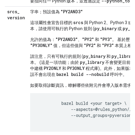
--python_top
要指向任一 Python 版本，並透過設定
srcs
_
"PY2AND3"
字串；預設值為
version
srcs
這項屬性會宣告目標的
與 Python 2、Python
py
_
binary
py
_
t
本，請使用可執行的 Python 規則 (
或
"PY2AND3"
"PY2"
"PY3"
允許的值為：
、
和
。 基於歷
"PY3ONLY"
"PY2"
"PY3"
值，但這些值與
和
本質上相
py_binary
py_libra
請注意，只有可執行的規則 (
和
py_library
本。 (這是一項功能；由於
不會變更目前的 
PY2ONLY
PY3ONLY
中建構
和
程式庫)。此外，如果版本
bazel build --nobuild
誤不會出現在
呼叫中。
如要取得診斷資訊，瞭解哪些依附元件會導入版本需求
          bazel build <your target> \

              --aspects=@rules_python//p
              --output_groups=pyversionin