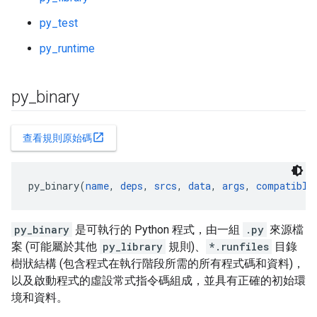
py_test
py_runtime
py
_
binary
open_in_new
查看規則原始碼
py_binary(
name
, 
deps
, 
srcs
, 
data
, 
args
, 
compatible
py_binary
是可執行的 Python 程式，由一組
.py
來源檔
案 (可能屬於其他
py_library
規則)、
*.runfiles
目錄
樹狀結構 (包含程式在執行階段所需的所有程式碼和資料)，
以及啟動程式的虛設常式指令碼組成，並具有正確的初始環
境和資料。