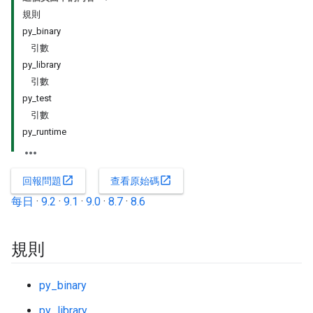
規則
py_binary
引數
py_library
引數
py_test
引數
py_runtime
open_in_new
open_in_new
回報問題
查看原始碼
每日
·
9.2
·
9.1
·
9.0
·
8.7
·
8.6
規則
py_binary
py_library