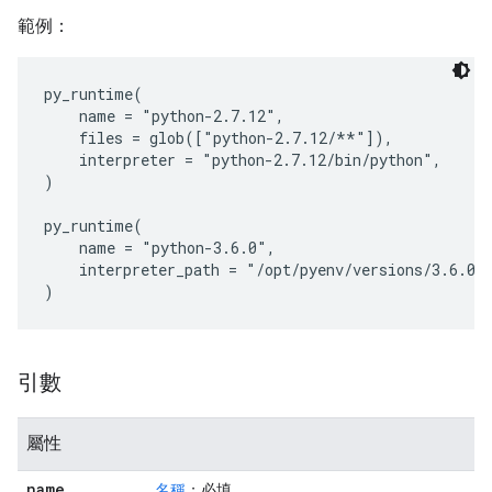
範例：
py_runtime(

    name = "python-2.7.12",

    files = glob(["python-2.7.12/**"]),

    interpreter = "python-2.7.12/bin/python",

)

py_runtime(

    name = "python-3.6.0",

    interpreter_path = "/opt/pyenv/versions/3.6.0/b
引數
屬性
name
名稱
；必填