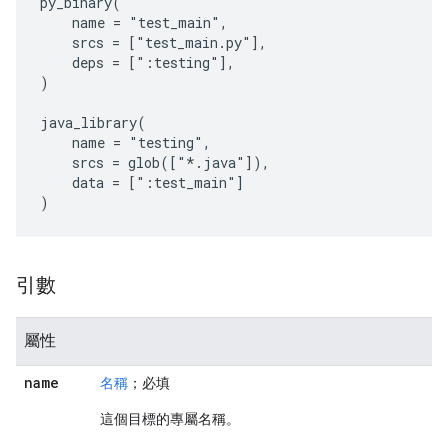
py_binary(

    name = "test_main",

    srcs = ["test_main.py"],

    deps = [":testing"],

)

java_library(

    name = "testing",

    srcs = glob(["*.java"]),

    data = [":test_main"]

引數
屬性
name
名稱
；必填
這個目標的專屬名稱。