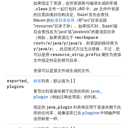
如果指定了资源，这些资源将与编译生成的常规
.class
文件一起打包到 JAR 中。jar 文件中资源
的位置由项目结构决定。Bazel 首先会查找
Maven 的
标准目录布局
（即“src”目录后跟
“resources”目录子孙）。如果找不到，Bazel 随
后会查找名为“java”或“javatests”的最顶层目录
<workspace
（例如，如果资源位于
root>/x/java/y/java/z
，则资源的路径将为
y/java/z
）。此启发式方法无法替换，不过，您
resource_strip_prefix
可以使用
属性为资源
文件指定特定的替代目录。
资源可以是源文件或生成的文件。
exported
_
[]
标签
列表；默认值为
plugins
java
_
要导出到直接依赖于此库的库的
plugin
（例如注释处理器）的列表。
java_plugin
指定的
列表将应用于直接依赖于此
plugins
库的任何库，就像该库已在
中明确声明
这些标签一样。