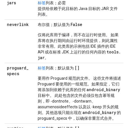
jars
标签
列表；必需
提供给依赖于此目标的 Java 目标的 JAR 文件
列表。
neverlink
False
布尔值；默认值为
仅将此库用于编译，而不在运行时使用。 如果
库将在执行期间由运行时环境提供，则此属性
非常有用。此类库的示例包括 IDE 插件的 IDE
tools
.
API 或在标准 JDK 上运行的任何内容的
jar
。
proguard
_
[]
标签
列表；默认值为
specs
要用作 Proguard 规范的文件。 这些文件将描述
Proguard 要使用的一组规范。如果指定，它们
android
_
binary
将添加到依赖于此库的任何
目标中。 此处包含的文件必须仅包含幂等规
则，即 -dontnote、-dontwarn、
assumenosideeffects 以及以 -keep 开头的规
android
_
binary
则。其他选项只能出现在
的
proguard_specs 中，以确保非重言式合并。