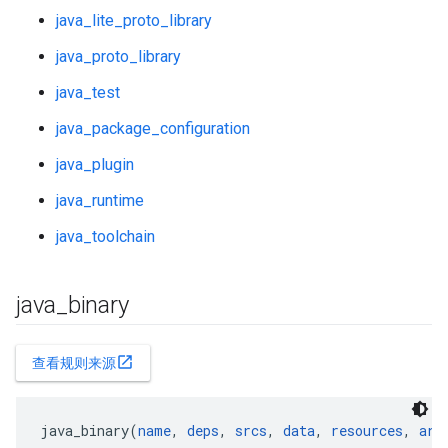
java_lite_proto_library
java_proto_library
java_test
java_package_configuration
java_plugin
java_runtime
java_toolchain
java
_
binary
open_in_new
查看规则来源
java_binary(
name
, 
deps
, 
srcs
, 
data
, 
resources
, 
arg