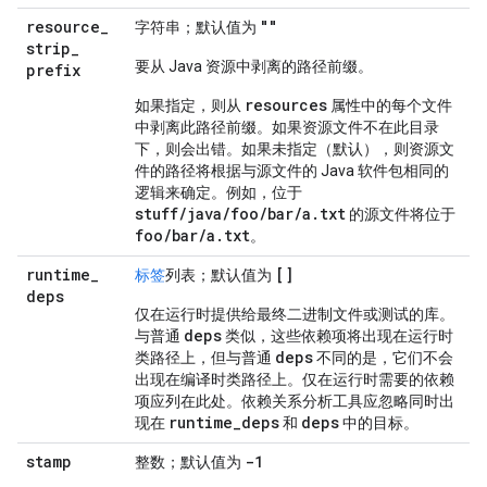
resource
_
""
字符串；默认值为
strip
_
要从 Java 资源中剥离的路径前缀。
prefix
resources
如果指定，则从
属性中的每个文件
中剥离此路径前缀。如果资源文件不在此目录
下，则会出错。如果未指定（默认），则资源文
件的路径将根据与源文件的 Java 软件包相同的
逻辑来确定。例如，位于
stuff/java/foo/bar/a.txt
的源文件将位于
foo/bar/a.txt
。
runtime
_
[]
标签
列表；默认值为
deps
仅在运行时提供给最终二进制文件或测试的库。
deps
与普通
类似，这些依赖项将出现在运行时
deps
类路径上，但与普通
不同的是，它们不会
出现在编译时类路径上。仅在运行时需要的依赖
项应列在此处。依赖关系分析工具应忽略同时出
runtime
_
deps
deps
现在
和
中的目标。
stamp
-1
整数；默认值为