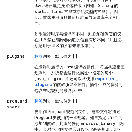
String
Java 语言规范允许这样做（例如，
的
static final
常量或原始类型的常量）。因
此，首选使用情形是运行时库与编译库完全相
同。
如果运行时库与编译库不同，则必须确保它们仅
在 JLS 禁止编译器内联的位置有所不同（并且必
须适用于 JLS 的所有未来版本）。
plugins
[]
标签
列表；默认值为
在编译时运行的 Java 编译器插件。 每当构建相应
规则时，系统都会运行此属性中指定的每个
java
_
plugin
exported
_
。库还可以从使用
plugins
的依赖项继承插件。插件生成的资源将
包含在此规则的最终 jar 中。
proguard
_
[]
标签
列表；默认值为
specs
要用作 Proguard 规范的文件。 这些文件将描述
Proguard 要使用的一组规范。如果指定，它们将
android
_
binary
添加到依赖于此库的任何
目标
中。 此处包含的文件必须仅包含幂等规则，即 -