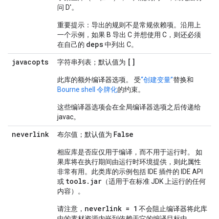
问 D'。
重要提示：导出的规则不是常规依赖项。沿用上
一个示例，如果 B 导出 C 并想使用 C，则还必须
deps
在自己的
中列出 C。
javacopts
[]
字符串列表；默认值为
此库的额外编译器选项。 受
“创建变量”
替换和
Bourne shell 令牌化
的约束。
这些编译器选项会在全局编译器选项之后传递给
javac。
neverlink
False
布尔值；默认值为
相应库是否应仅用于编译，而不用于运行时。 如
果库将在执行期间由运行时环境提供，则此属性
非常有用。此类库的示例包括 IDE 插件的 IDE API
tools
.
jar
或
（适用于在标准 JDK 上运行的任何
内容）。
neverlink = 1
请注意，
不会阻止编译器将此库
中的素材资源内嵌到依赖于它的编译目标中，