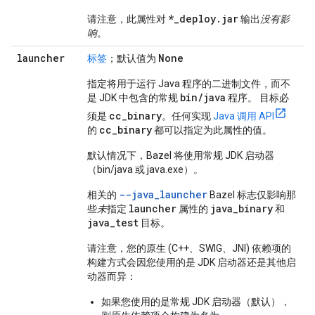
*_deploy.jar
请注意，此属性对
输出
没有影
响
。
launcher
None
标签
；默认值为
指定将用于运行 Java 程序的二进制文件，而不
bin
/
java
是 JDK 中包含的常规
程序。 目标必
cc
_
binary
须是
。任何实现
Java 调用 API
cc
_
binary
的
都可以指定为此属性的值。
默认情况下，Bazel 将使用常规 JDK 启动器
（bin/java 或 java.exe）。
--java_launcher
相关的
Bazel 标志仅影响那
launcher
java_binary
些
未
指定
属性的
和
java_test
目标。
请注意，您的原生 (C++、SWIG、JNI) 依赖项的
构建方式会因您使用的是 JDK 启动器还是其他启
动器而异：
如果您使用的是常规 JDK 启动器（默认），