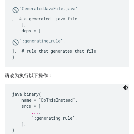
"GeneratedJavaFile.java"
,  # a generated .java file

    ],

    deps = [
":generating_rule",
],  # rule that generates that file

请改为执行以下操作：
java_binary(

    name = "DoThisInstead",

    srcs = [

...
,

        ":generating_rule",

    ],
