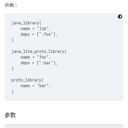
示例：
java_library(

    name = "lib",

    deps = [":foo"],

)

java_lite_proto_library(

    name = "foo",

    deps = [":bar"],

)

proto_library(

    name = "bar",

参数