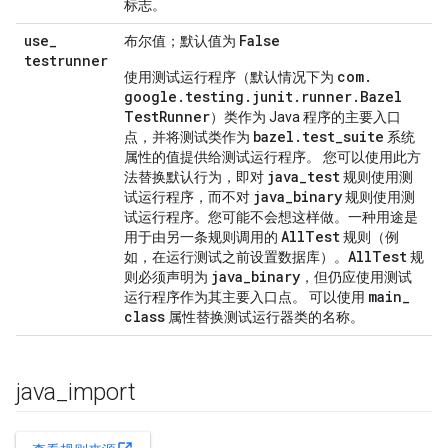
标志。
use
_
False
布尔值；默认值为
testrunner
com
.
使用测试运行程序（默认情况下为
google
.
testing
.
junit
.
runner
.
Bazel
Test
Runner
）类作为 Java 程序的主要入口
bazel
.
test
_
suite
点，并将测试类作为
系统
属性的值提供给测试运行程序。 您可以使用此方
java
_
test
法替换默认行为，即对
规则使用测
java
_
binary
试运行程序，而不对
规则使用测
试运行程序。您可能不会想这样做。一种用途是
All
Test
用于由另一条规则调用的
规则（例
All
Test
如，在运行测试之前设置数据库）。
规
java
_
binary
则必须声明为
，但仍应使用测试
main
_
运行程序作为其主要入口点。 可以使用
class
属性替换测试运行器类的名称。
java
_
import