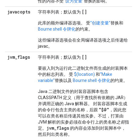
性的内容
不
受
“设为变量”
替换的影响。
javacopts
[]
字符串列表；默认值为
此库的额外编译器选项。 受
“创建变量”
替换和
Bourne shell 令牌化
的约束。
这些编译器选项会在全局编译器选项之后传递给
javac。
jvm
_
flags
[]
字符串列表；默认值为
要嵌入到为运行此二进制文件而生成的封装脚本
中的标志列表。 受
$(location)
和
“Make
variable”
替换以及
Bourne shell 令牌化
的约束。
Java 二进制文件的封装容器脚本包含
CLASSPATH 定义（用于查找所有依赖的 JAR）
并调用正确的 Java 解释器。 封装容器脚本生成
"$@"
的命令行包含主类的名称，后跟
，因此您
可以在类名称后传递其他实参。不过，打算由
JVM 解析的实参必须在命令行上的类名称
之前
指
jvm_flags
定。
的内容会添加到封装脚本中，
然后列出类名称。