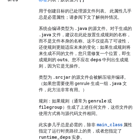
用于创建目标的已处理源文件列表。 此属性几乎
总是必需属性；请参阅下文了解例外情况。
.java
系统会编译类型为
的源文件。对于生成的
.java
文件，建议在此处放置生成规则的名称，
而不是文件本身的名称。这不仅提高了可读性，
还使规则更能适应未来的变化：如果生成规则将
来生成不同的文件，您只需修复一个位置，即生
outs
deps
成规则的
。您不应在
中列出生成规
则，因为它是无操作。
.srcjar
类型为
的源文件会被解压缩并编译。
.java
（如果您需要使用 genrule 生成一组
文
件，此方法非常有用。）
genrule
规则：如果规则（通常为
或
filegroup
）生成了上述任何文件，这些文件的
使用方式将与源代码文件相同。
main_class
此实参几乎总是必需的，除非
属性
指定了运行时类路径上的类，或者您指定了
runtime_deps
实参。