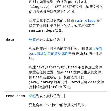
genrule
规则：如果规则（通常为
或
filegroup
）生成了上述任何文件，这些文件的
使用方式将与源代码文件相同。
main_class
此实参几乎总是必需的，除非
属性
指定了运行时类路径上的类，或者您指定了
runtime_deps
实参。
data
[]
标签
列表；默认值为
相应库在运行时所需的文件列表。 请参阅
大多数
data
build 规则定义的典型属性
中有关
的一般注
释。
java_library
构建
时，Bazel 不会将这些文件
data
放置在任何位置；如果
文件是生成的文件，
则 Bazel 会生成它们。构建依赖于此
java_library
data
的测试时，Bazel 会将
文件
复制或链接到 runfiles 区域。
resources
[]
标签
列表；默认值为
要包含在 Java jar 中的数据文件列表。