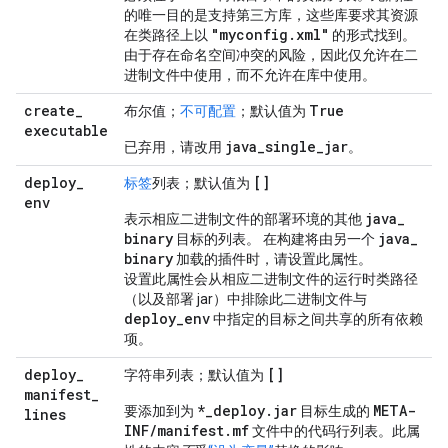
的唯一目的是支持第三方库，这些库要求其资源
"myconfig.xml"
在类路径上以
的形式找到。
由于存在命名空间冲突的风险，因此仅允许在二
进制文件中使用，而不允许在库中使用。
create
_
True
布尔值；
不可配置
；默认值为
executable
java
_
single
_
jar
已弃用，请改用
。
deploy
_
[]
标签
列表；默认值为
env
java
_
表示相应二进制文件的部署环境的其他
binary
java
_
目标的列表。 在构建将由另一个
binary
加载的插件时，请设置此属性。
设置此属性会从相应二进制文件的运行时类路径
（以及部署 jar）中排除此二进制文件与
deploy
_
env
中指定的目标之间共享的所有依赖
项。
deploy
_
[]
字符串列表；默认值为
manifest
_
*
_
deploy
.
jar
META-
要添加到为
目标生成的
lines
INF
/
manifest
.
mf
文件中的代码行列表。此属