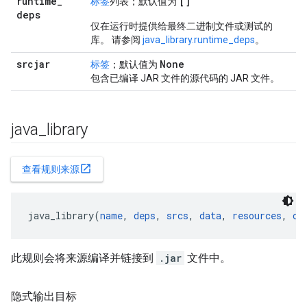
runtime
_
[]
标签
列表；默认值为
deps
仅在运行时提供给最终二进制文件或测试的
库。 请参阅
java_library.runtime_deps
。
srcjar
None
标签
；默认值为
包含已编译 JAR 文件的源代码的 JAR 文件。
java
_
library
open_in_new
查看规则来源
java_library(
name
, 
deps
, 
srcs
, 
data
, 
resources
, 
co
此规则会将来源编译并链接到
.jar
文件中。
隐式输出目标