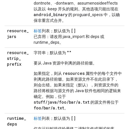
dontnote、-dontwarn、assumenosideeffects
以及以 -keep 开头的规则。其他选项只能出现在
android
_
binary
的 proguard_specs 中，以确
保非重言式合并。
resource
_
[]
标签
列表；默认值为
jars
已弃用：请改用 java_import 和 deps 或
runtime_deps。
resource
_
""
字符串；默认值为
strip
_
要从 Java 资源中剥离的路径前缀。
prefix
resources
如果指定，则从
属性中的每个文件中
剥离此路径前缀。如果资源文件不在此目录下，
则会出错。如果未指定（默认），则资源文件的
路径将根据与源文件的 Java 软件包相同的逻辑来
确定。例如，位于
stuff/java/foo/bar/a.txt
的源文件将位于
foo/bar/a.txt
。
runtime
_
[]
标签
列表；默认值为
deps
仅在运行时提供给最终二进制文件或测试的库。