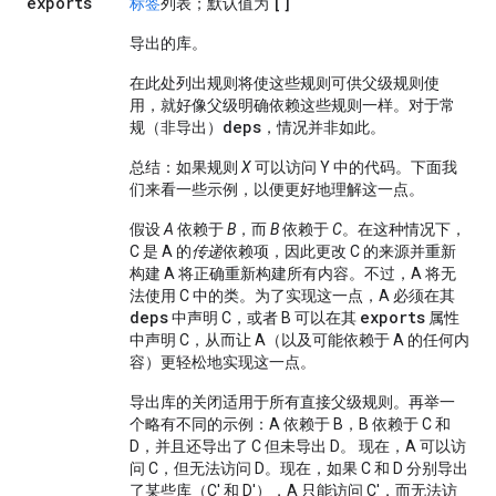
exports
[]
标签
列表；默认值为
导出的库。
在此处列出规则将使这些规则可供父级规则使
用，就好像父级明确依赖这些规则一样。对于常
deps
规（非导出）
，情况并非如此。
总结：如果规则
X
可以访问 Y 中的代码。下面我
们来看一些示例，以便更好地理解这一点。
假设
A
依赖于
B
，而
B
依赖于
C
。在这种情况下，
C 是 A 的
传递
依赖项，因此更改 C 的来源并重新
构建 A 将正确重新构建所有内容。不过，A 将无
法使用 C 中的类。为了实现这一点，A 必须在其
deps
exports
中声明 C，或者 B 可以在其
属性
中声明 C，从而让 A（以及可能依赖于 A 的任何内
容）更轻松地实现这一点。
导出库的关闭适用于所有直接父级规则。再举一
个略有不同的示例：A 依赖于 B，B 依赖于 C 和
D，并且还导出了 C 但未导出 D。 现在，A 可以访
问 C，但无法访问 D。现在，如果 C 和 D 分别导出
了某些库（C' 和 D'），A 只能访问 C'，而无法访