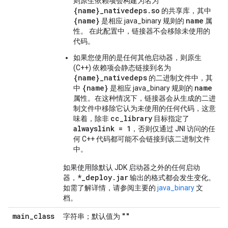
则原生依赖项会构建为名为
{name}_nativedeps.so
的共享库，其中
{name}
name
是相应 java_binary 规则的
属
性。 在此配置中，链接器不会移除未使用的
代码。
如果您使用的是任何其他启动器，则原生
(C++) 依赖项会静态链接到名为
{name}_nativedeps
的二进制文件中，其
{name}
name
中
是相应 java_binary 规则的
属性。在这种情况下，链接器会从生成的二进
制文件中移除它认为未使用的任何代码，这意
cc_library
味着，除非
目标指定了
alwayslink = 1
，否则仅通过 JNI 访问的任
何 C++ 代码都可能不会链接到该二进制文件
中。
如果使用除默认 JDK 启动器之外的任何启动
*_deploy.jar
器，
输出的格式都会发生变化。
如需了解详情，请参阅主要的
java_binary
文
档。
main
_
class
""
字符串；默认值为