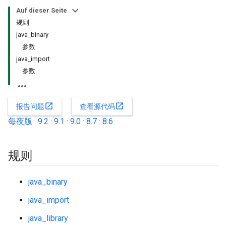
Auf dieser Seite
规则
java_binary
参数
java_import
参数
open_in_new
open_in_new
报告问题
查看源代码
每夜版
·
9.2
·
9.1
·
9.0
·
8.7
·
8.6
规则
java_binary
java_import
java_library