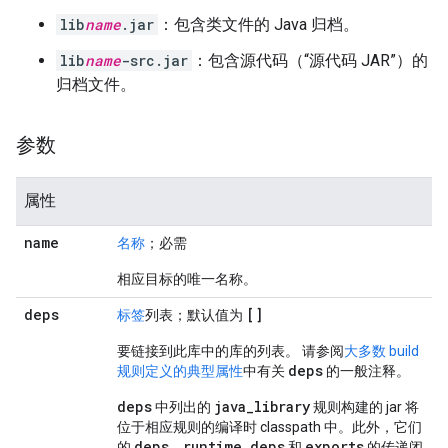
lib
name
.jar
：包含类文件的 Java 归档。
lib
name
-src.jar
：包含源代码（“源代码 JAR”）的
归档文件。
参数
属性
name
名称
；必需
相应目标的唯一名称。
deps
[]
标签
列表；默认值为
要链接到此库中的库的列表。 请参阅
大多数 build
deps
规则定义的典型属性
中有关
的一般注释。
deps
java_library
中列出的
规则构建的 jar 将
位于相应规则的编译时 classpath 中。此外，它们
deps
runtime_deps
exports
的
、
和
的传递闭