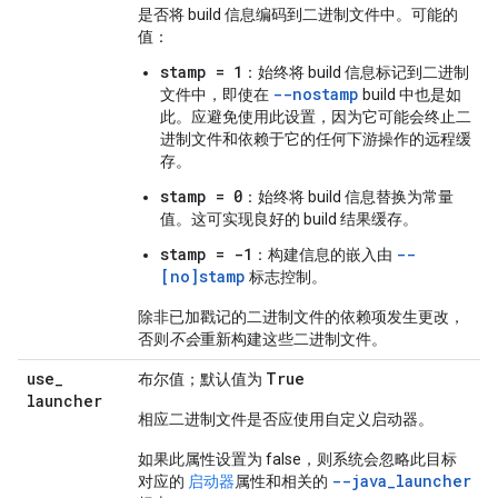
是否将 build 信息编码到二进制文件中。可能的
值：
stamp = 1
：始终将 build 信息标记到二进制
--nostamp
文件中，即使在
build 中也是如
此。
应避免使用此设置
，因为它可能会终止二
进制文件和依赖于它的任何下游操作的远程缓
存。
stamp = 0
：始终将 build 信息替换为常量
值。这可实现良好的 build 结果缓存。
stamp = -1
--
：构建信息的嵌入由
[no]stamp
标志控制。
除非已加戳记的二进制文件的依赖项发生更改，
否则
不会
重新构建这些二进制文件。
use
_
True
布尔值；默认值为
launcher
相应二进制文件是否应使用自定义启动器。
如果此属性设置为 false，则系统会忽略此目标
--java_launcher
对应的
启动器
属性和相关的