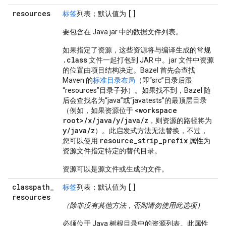
resources
[]
标签
列表；默认值为
要包含在 Java jar 中的数据文件列表。
如果指定了资源，这些资源将与编译生成的常规
.class
文件一起打包到 JAR 中。jar 文件中资源
的位置由项目结构决定。Bazel 首先会查找
Maven 的
标准目录布局
（即“src”目录后跟
“resources”目录子孙）。如果找不到，Bazel 随
后会查找名为“java”或“javatests”的最顶层目录
<workspace
（例如，如果资源位于
root>/x/java/y/java/z
，则资源的路径将为
y/java/z
）。此启发式方法无法替换，不过，
resource_strip_prefix
您可以使用
属性为
资源文件指定特定的替代目录。
资源可以是源文件或生成的文件。
classpath
_
[]
标签
列表；默认值为
resources
（除非没有其他方法，否则请勿使用此选项）
必须位于 Java 树根目录中的资源列表。此属性