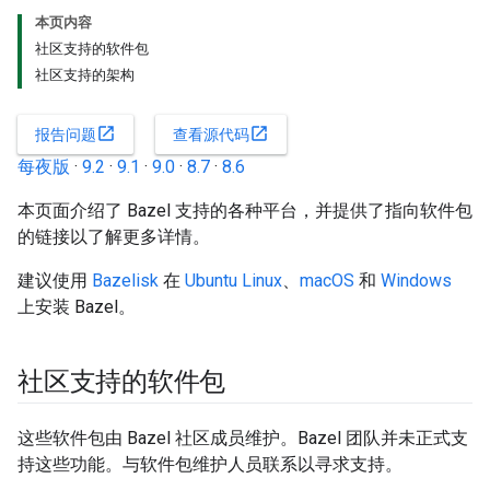
本页内容
社区支持的软件包
社区支持的架构
open_in_new
open_in_new
报告问题
查看源代码
每夜版
·
9.2
·
9.1
·
9.0
·
8.7
·
8.6
本页面介绍了 Bazel 支持的各种平台，并提供了指向软件包
的链接以了解更多详情。
建议使用
Bazelisk
在
Ubuntu Linux
、
macOS
和
Windows
上安装 Bazel。
社区支持的软件包
这些软件包由 Bazel 社区成员维护。Bazel 团队并未正式支
持这些功能。与软件包维护人员联系以寻求支持。