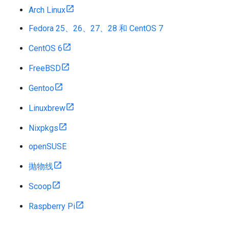
Arch Linux
Fedora 25、26、27、28 和 CentOS 7
CentOS 6
FreeBSD
Gentoo
Linuxbrew
Nixpkgs
openSUSE
抛物线
Scoop
Raspberry Pi