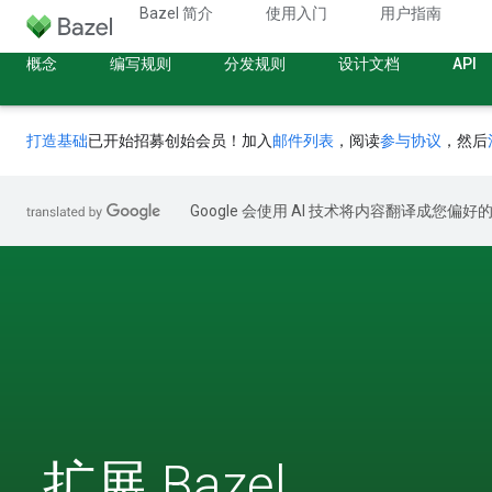
Bazel 简介
使用入门
用户指南
概念
编写规则
分发规则
设计文档
API
打造基础
已开始招募创始会员！加入
邮件列表
，阅读
参与协议
，然后
Google 会使用 AI 技术将内容翻译成您偏
扩展 Bazel