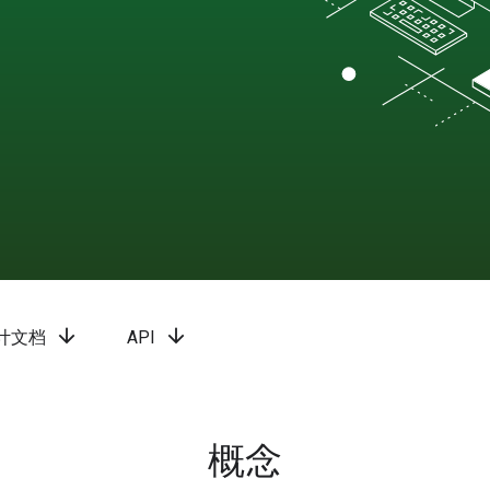
arrow_downward
arrow_downward
计文档
API
概念