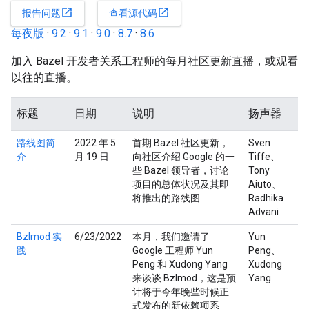
open_in_new
open_in_new
报告问题
查看源代码
每夜版
·
9.2
·
9.1
·
9.0
·
8.7
·
8.6
加入 Bazel 开发者关系工程师的每月社区更新直播，或观看
以往的直播。
标题
日期
说明
扬声器
路线图简
2022 年 5
首期 Bazel 社区更新，
Sven
介
月 19 日
向社区介绍 Google 的一
Tiffe、
些 Bazel 领导者，讨论
Tony
项目的总体状况及其即
Aiuto、
将推出的路线图
Radhika
Advani
Bzlmod 实
6/23/2022
本月，我们邀请了
Yun
践
Google 工程师 Yun
Peng、
Peng 和 Xudong Yang
Xudong
来谈谈 Bzlmod，这是预
Yang
计将于今年晚些时候正
式发布的新依赖项系