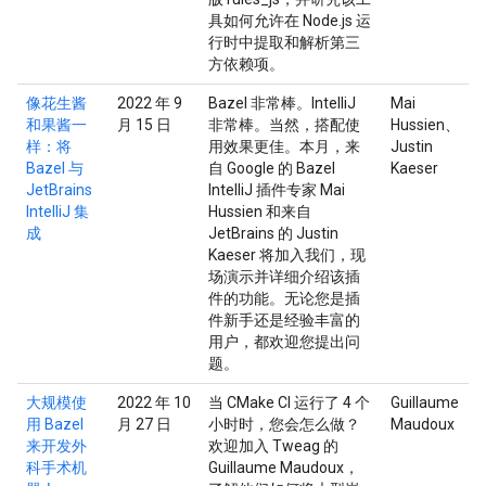
具如何允许在 Node.js 运
行时中提取和解析第三
方依赖项。
像花生酱
2022 年 9
Bazel 非常棒。IntelliJ
Mai
和果酱一
月 15 日
非常棒。当然，搭配使
Hussien、
样：将
用效果更佳。本月，来
Justin
Bazel 与
自 Google 的 Bazel
Kaeser
JetBrains
IntelliJ 插件专家 Mai
IntelliJ 集
Hussien 和来自
成
JetBrains 的 Justin
Kaeser 将加入我们，现
场演示并详细介绍该插
件的功能。无论您是插
件新手还是经验丰富的
用户，都欢迎您提出问
题。
大规模使
2022 年 10
当 CMake CI 运行了 4 个
Guillaume
用 Bazel
月 27 日
小时时，您会怎么做？
Maudoux
来开发外
欢迎加入 Tweag 的
科手术机
Guillaume Maudoux，