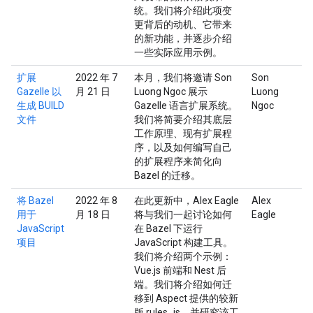
统。我们将介绍此项变
更背后的动机、它带来
的新功能，并逐步介绍
一些实际应用示例。
扩展
2022 年 7
本月，我们将邀请 Son
Son
Gazelle 以
月 21 日
Luong Ngoc 展示
Luong
生成 BUILD
Gazelle 语言扩展系统。
Ngoc
文件
我们将简要介绍其底层
工作原理、现有扩展程
序，以及如何编写自己
的扩展程序来简化向
Bazel 的迁移。
将 Bazel
2022 年 8
在此更新中，Alex Eagle
Alex
用于
月 18 日
将与我们一起讨论如何
Eagle
JavaScript
在 Bazel 下运行
项目
JavaScript 构建工具。
我们将介绍两个示例：
Vue.js 前端和 Nest 后
端。我们将介绍如何迁
移到 Aspect 提供的较新
版 rules_js，并研究该工