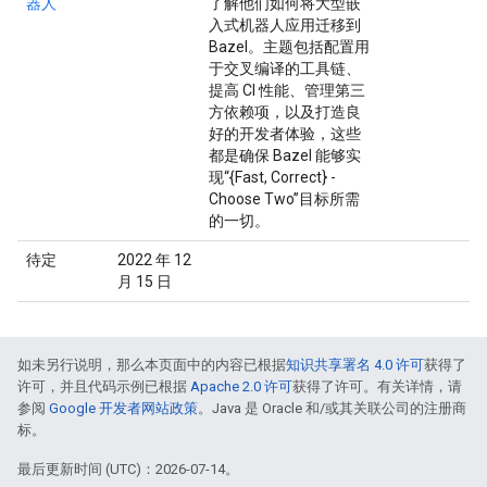
器人
了解他们如何将大型嵌
入式机器人应用迁移到
Bazel。主题包括配置用
于交叉编译的工具链、
提高 CI 性能、管理第三
方依赖项，以及打造良
好的开发者体验，这些
都是确保 Bazel 能够实
现“{Fast, Correct} -
Choose Two”目标所需
的一切。
待定
2022 年 12
月 15 日
如未另行说明，那么本页面中的内容已根据
知识共享署名 4.0 许可
获得了
许可，并且代码示例已根据
Apache 2.0 许可
获得了许可。有关详情，请
参阅
Google 开发者网站政策
。Java 是 Oracle 和/或其关联公司的注册商
标。
最后更新时间 (UTC)：2026-07-14。