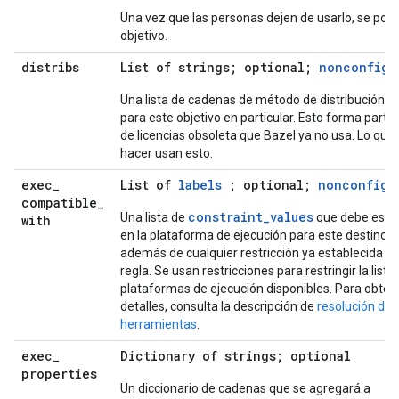
Una vez que las personas dejen de usarlo, se podrá
objetivo.
distribs
List of strings; optional;
nonconfigu
Una lista de cadenas de método de distribución q
para este objetivo en particular. Esto forma parte
de licencias obsoleta que Bazel ya no usa. Lo que
hacer usan esto.
exec
_
List of
labels
; optional;
nonconfigu
compatible
_
constraint_values
Una lista de
que debe esta
with
en la plataforma de ejecución para este destino. 
además de cualquier restricción ya establecida por
regla. Se usan restricciones para restringir la lista
plataformas de ejecución disponibles. Para obte
detalles, consulta la descripción de
resolución de 
herramientas
.
exec
_
Dictionary of strings; optional
properties
Un diccionario de cadenas que se agregará a