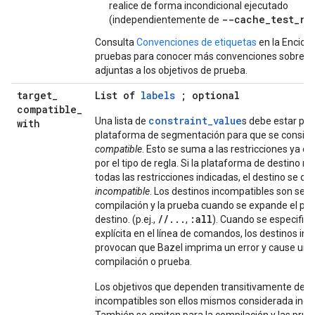
realice de forma incondicional ejecutado
--cache_test_re
(independientemente de
Consulta
Convenciones de etiquetas
en la Enciclo
pruebas para conocer más convenciones sobre la
adjuntas a los objetivos de prueba.
target
_
List of
labels
; optional
compatible
_
constraint_value
Una lista de
s debe estar pre
with
plataforma de segmentación para que se conside
compatible
. Esto se suma a las restricciones ya e
por el tipo de regla. Si la plataforma de destino 
todas las restricciones indicadas, el destino se co
incompatible
. Los destinos incompatibles son se o
compilación y la prueba cuando se expande el pat
//...
:all
destino. (p.ej.,
,
). Cuando se especific
explícita en el línea de comandos, los destinos in
provocan que Bazel imprima un error y cause una
compilación o prueba.
Los objetivos que dependen transitivamente de o
incompatibles son ellos mismos considerada inco