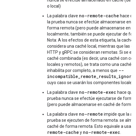
nunca se efectúe almacenado en caché (de f
o local)
no-remote-cache
La palabra clave
hace que
la prueba nunca se efectúe almacenarse en c
forma remota (pero puede almacenarse en c
localmente; también se puede ejecutar de for
Nota: A los efectos de esta etiqueta, la caché 
considera una caché local, mientras que las c
HTTP y gRPC se consideran remotas. Si se esp
caché combinada (es decir, una caché con c
locales y remotos), se trata como una caché r
--
inhabilita por completo, a menos que
incompatible_remote_results_ignore
cuyo caso se usarán los componentes locales.
no-remote-exec
La palabra clave
hace que l
prueba nunca se efectúe ejecutarse de forma
(pero puede almacenarse en caché de forma 
no-remote
La palabra clave
impide que la acc
prueba se ejecuten de forma remota. se alma
caché de forma remota. Esto equivale a usar
remote-cache
no-remote-exec
y
.