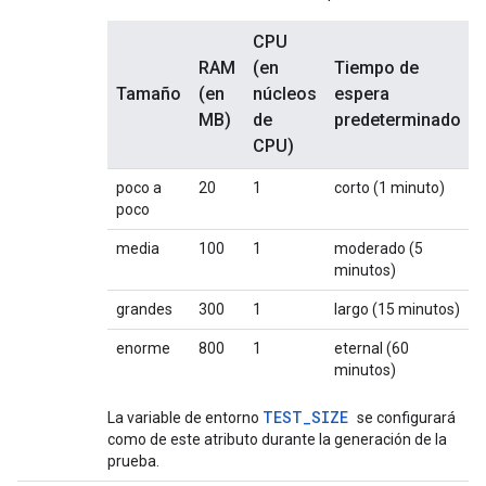
CPU
RAM
(en
Tiempo de
Tamaño
(en
núcleos
espera
MB)
de
predeterminado
CPU)
poco a
20
1
corto (1 minuto)
poco
media
100
1
moderado (5
minutos)
grandes
300
1
largo (15 minutos)
enorme
800
1
eternal (60
minutos)
TEST_SIZE
La variable de entorno
se configurará
como de este atributo durante la generación de la
prueba.