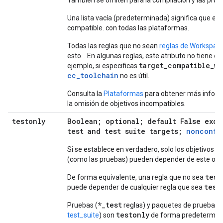
También se omiten para la compilación y las prue
Una lista vacía (predeterminada) significa que el 
compatible. con todas las plataformas.
Todas las reglas que no sean
reglas de Workspac
esto. . En algunas reglas, este atributo no tiene ef
target_compatible_wi
ejemplo, si especificas
cc_toolchain
no es útil.
Consulta la
Plataformas
para obtener más inform
la omisión de objetivos incompatibles.
testonly
Boolean; optional; default False exce
test and test suite targets;
nonconfi
Si se establece en verdadero, solo los objetivos d
(como las pruebas) pueden depender de este obje
test
De forma equivalente, una regla que no sea
test
puede depender de cualquier regla que sea
*_test
Pruebas (
reglas) y paquetes de pruebas (
testonly
test_suite
) son
de forma predetermin