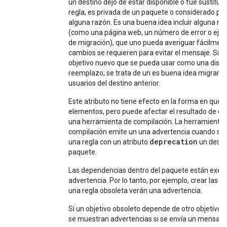
un destino dejó de estar disponible o fue sustituid
regla, es privada de un paquete o considerado perj
alguna razón. Es una buena idea incluir alguna re
(como una página web, un número de error o eje
de migración), que uno pueda averiguar fácilmen
cambios se requieren para evitar el mensaje. Si h
objetivo nuevo que se pueda usar como una dismi
reemplazo, se trata de un es buena idea migrar t
usuarios del destino anterior.
Este atributo no tiene efecto en la forma en que s
elementos, pero puede afectar el resultado de di
una herramienta de compilación. La herramienta 
compilación emite un una advertencia cuando se
deprecation
una regla con un atributo
un desti
paquete.
Las dependencias dentro del paquete están exen
advertencia. Por lo tanto, por ejemplo, crear las 
una regla obsoleta verán una advertencia.
Si un objetivo obsoleto depende de otro objetivo 
se muestran advertencias si se envía un mensaje 