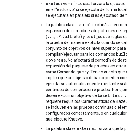
exclusive-if-local
forzará la ejecución d
en el “exclusivo” si se ejecuta de forma local, 
se ejecutará en paralelo si es ejecutado de fo
manual
La palabra clave
excluirá la segmentac
expansión de comodines de patrones de seg
...
:*
:all
test_suite
(
,
,
, etc.) y
reglas que 
la prueba de manera explícita cuando se calcul
conjunto de objetivos de nivel superior para
build
compilar/ejecutar para los comandos
,
coverage
. No afectará el comodín de destino 
expansión del paquete de pruebas en otros co
query
ma
como Comando
. Ten en cuenta que
implica que un objetivo deba no pueden compil
ejecutarse automáticamente mediante siste
continuos de compilación o prueba. Por ejempl
bazel test ...
desea excluir un objetivo de
requiere requisitos Características de Bazel, p
se incluyen en las pruebas continuas o el envío
configurados correctamente. o en cualquier p
que ejecute Knative.
external
La palabra clave
forzará que la pru