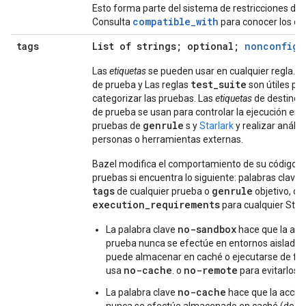
Esto forma parte del sistema de restricciones de 
compatible_with
Consulta
para conocer los det
tags
List of strings; optional;
nonconfigu
Las
etiquetas
se pueden usar en cualquier regla. L
test_suite
de prueba y Las reglas
son útiles pa
categorizar las pruebas. Las
etiquetas
de destinos
de prueba se usan para controlar la ejecución en
genrule
pruebas de
s y
Starlark
y realizar anális
personas o herramientas externas.
Bazel modifica el comportamiento de su código 
pruebas si encuentra lo siguiente: palabras clave e
tags
genrule
de cualquier prueba o
objetivo, o l
execution_requirements
para cualquier Starl
no-sandbox
La palabra clave
hace que la acci
prueba nunca se efectúe en entornos aislados
puede almacenar en caché o ejecutarse de fo
no-cache
no-remote
usa
. o
para evitarlos.
no-cache
La palabra clave
hace que la acción