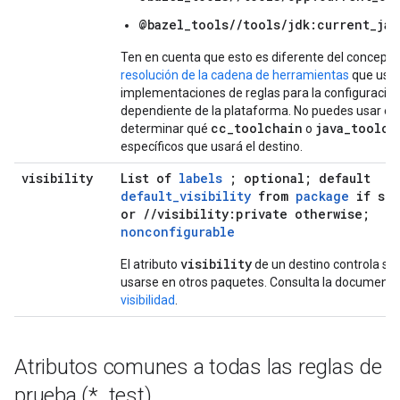
@bazel_tools//tools/jdk:current_jav
Ten en cuenta que esto es diferente del concepto
resolución de la cadena de herramientas
que usan
implementaciones de reglas para la configuració
dependiente de la plataforma. No puedes usar es
cc_toolchain
java_toolch
determinar qué
o
específicos que usará el destino.
visibility
List of
labels
; optional; default
default_visibility
from
package
if spe
or //visibility:private otherwise;
nonconfigurable
visibility
El atributo
de un destino controla si
usarse en otros paquetes. Consulta la documenta
visibilidad
.
Atributos comunes a todas las reglas de
prueba (*
_
test)