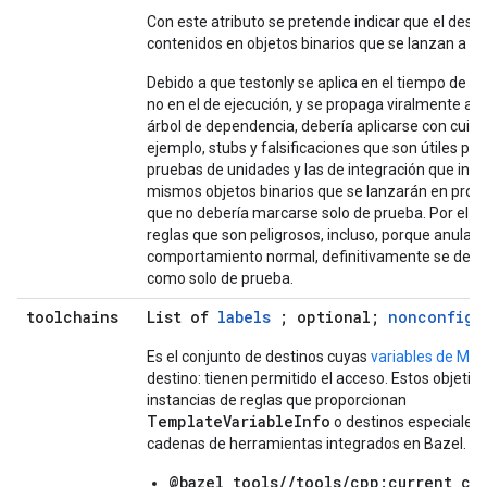
Con este atributo se pretende indicar que el dest
contenidos en objetos binarios que se lanzan a pr
Debido a que testonly se aplica en el tiempo de c
no en el de ejecución, y se propaga viralmente a t
árbol de dependencia, debería aplicarse con cuid
ejemplo, stubs y falsificaciones que son útiles par
pruebas de unidades y las de integración que incl
mismos objetos binarios que se lanzarán en produ
que no debería marcarse solo de prueba. Por el con
reglas que son peligrosos, incluso, porque anular e
comportamiento normal, definitivamente se deb
como solo de prueba.
toolchains
List of
labels
; optional;
nonconfigu
Es el conjunto de destinos cuyas
variables de Ma
destino: tienen permitido el acceso. Estos objetiv
instancias de reglas que proporcionan
TemplateVariableInfo
o destinos especiales 
cadenas de herramientas integrados en Bazel. Est
@bazel_tools//tools/cpp:current_cc