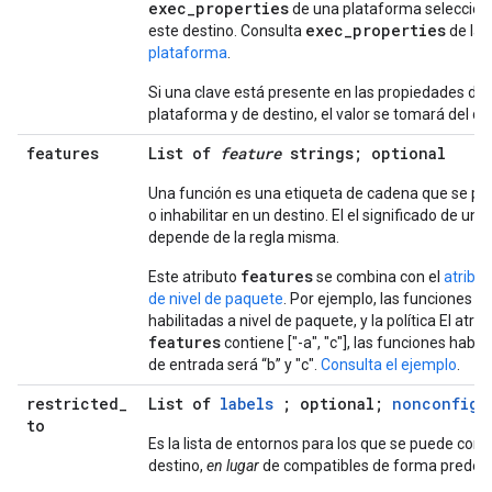
exec_properties
de una plataforma seleccion
exec_properties
este destino. Consulta
de la r
plataforma
.
Si una clave está presente en las propiedades de 
plataforma y de destino, el valor se tomará del de
features
List of
feature
strings; optional
Una función es una etiqueta de cadena que se pue
o inhabilitar en un destino. El el significado de un 
depende de la regla misma.
features
Este atributo
se combina con el
atribu
de nivel de paquete
. Por ejemplo, las funciones ["a
habilitadas a nivel de paquete, y la política El atrib
features
contiene ["-a", "c"], las funciones habili
de entrada será “b” y "c".
Consulta el ejemplo
.
restricted
_
List of
labels
; optional;
nonconfigu
to
Es la lista de entornos para los que se puede comp
destino,
en lugar
de compatibles de forma predet