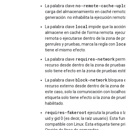
no-remote-cache-uploa
La palabra clave
carga del almacenamiento en caché remoto d
generación. no inhabilita la ejecución remota.
local
La palabra clave
impide que la acción o 
almacene en caché de forma remota. ejecuta
remota o ejecutarse dentro de la zona de prue
local
genrules y pruebas, marca la regla con
tiene el mismo efecto.
requires-network
La palabra clave
permite
recurso desde dentro de la zona de pruebas. E
solo tiene efecto en la zona de pruebas esté ha
block-network
La palabra clave
bloquea el a
recurso externo desde dentro de la zona de pr
este caso, solo la comunicación con localhost.
etiqueta solo tiene efecto si la zona de prueba
habilitado.
requires-fakeroot
ejecuta la prueba o la 
uid y gid 0 (es decir, la raíz usuario). Esta funci
compatible con Linux. Esta etiqueta tiene prior
--