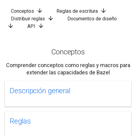
arrow_downward
arrow_downward
Conceptos
Reglas de escritura
arrow_downward
Distribuir reglas
Documentos de diseño
arrow_downward
arrow_downward
API
Conceptos
Comprender conceptos como reglas y macros para
extender las capacidades de Bazel
Descripción general
Reglas