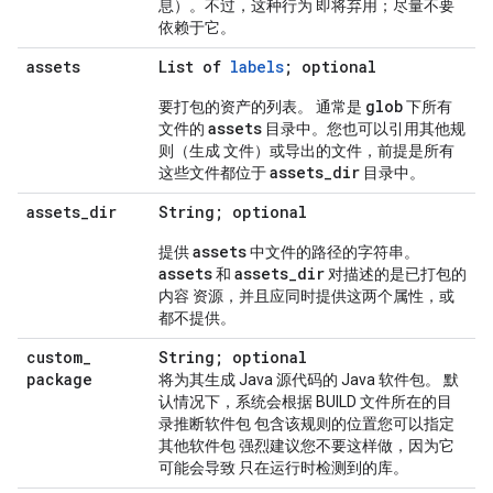
息）。不过，这种行为 即将弃用；尽量不要
依赖于它。
assets
List of
labels
; optional
glob
要打包的资产的列表。 通常是
下所有
assets
文件的
目录中。您也可以引用其他规
则（生成 文件）或导出的文件，前提是所有
assets
_
dir
这些文件都位于
目录中。
assets
_
dir
String; optional
assets
提供
中文件的路径的字符串。
assets
assets
_
dir
和
对描述的是已打包的
内容 资源，并且应同时提供这两个属性，或
都不提供。
custom
_
String; optional
package
将为其生成 Java 源代码的 Java 软件包。 默
认情况下，系统会根据 BUILD 文件所在的目
录推断软件包 包含该规则的位置您可以指定
其他软件包 强烈建议您不要这样做，因为它
可能会导致 只在运行时检测到的库。