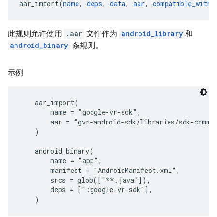
aar_import(
name
, 
deps
, 
data
, 
aar
, 
compatible_with
,
此规则允许使用
.aar
文件作为
android_library
和
android_binary
条规则。
示例
    aar_import(

        name = "google-vr-sdk",

        aar = "gvr-android-sdk/libraries/sdk-common
    )

    android_binary(

        name = "app",

        manifest = "AndroidManifest.xml",

        srcs = glob(["**.java"]),

        deps = [":google-vr-sdk"],
