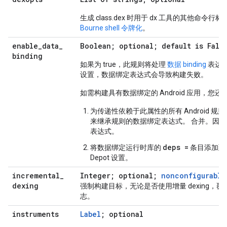
生成 class.dex 时用于 dx 工具的其他命令行
Bourne shell 令牌化
。
enable
_
data
_
Boolean; optional; default is Fals
binding
如果为 true，此规则将处理
数据 binding
表达
设置，数据绑定表达式会导致构建失败。
如需构建具有数据绑定的 Android 应用，您
为传递性依赖于此属性的所有 Android 
来继承规则的数据绑定表达式。 合并。因
表达式。
deps =
将数据绑定运行时库的
条目添加到
Depot 设置。
incremental
_
Integer; optional;
nonconfigurable
dexing
强制构建目标，无论是否使用增量 dexing，覆盖默认值 和
志。
instruments
Label
; optional