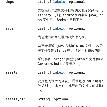
deps
List of
labels
; optional
要链接到二进制文件目标的其他库的列表。 允
library
android
java
_
libr
、 具有
约束的
so
原生库， Android 目标平台。
srcs
List of
labels
; optional
为创建目标而处理的源文件列表。
.java
srcs
系统会编译
类型的
文件。
为了便
srcs
源文件复制到
中。 请改为将依赖的规则
.srcjar
srcs
系统会将
类型的
个文件解压缩
Genrule 或 build 扩展程序。）
assets
List of
labels
; optional
glob
要打包的资产的列表。 通常是
下所有文
他规则（生成 文件）或导出的文件，前提是所
中。
assets
_
dir
String; optional