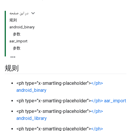
در این صفحه
规则
android_binary
参数
aar_import
参数
规则
<ph type="x-smartling-placeholder">
</ph>
android_binary
<ph type="x-smartling-placeholder">
</ph> aar_import
<ph type="x-smartling-placeholder">
</ph>
android_library
<ph type="x-smartling-placeholder">
</ph>