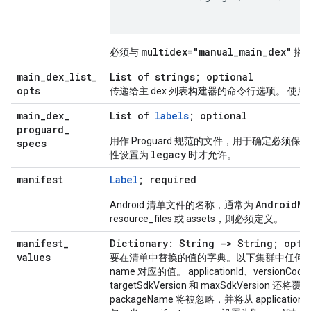
multidex="manual
_
main
_
dex"
必须与
搭
main
_
dex
_
list
_
List of strings; optional
opts
传递给主 dex 列表构建器的命令行选项。 使用
main
_
dex
_
List of
labels
; optional
proguard
_
用作 Proguard 规范的文件，用于确定必须保留在
specs
legacy
性设置为
时才允许。
manifest
Label
; required
Android
Ma
Android 清单文件的名称，通常为
resource_files 或 assets，则必须定义。
manifest
_
Dictionary: String -> String; opti
values
要在清单中替换的值的字典。以下集群中任何 ${
name 对应的值。 applicationId、versionCod
targetSdkVersion 和 maxSdkVersion
packageName 将被忽略，并将从 applicat