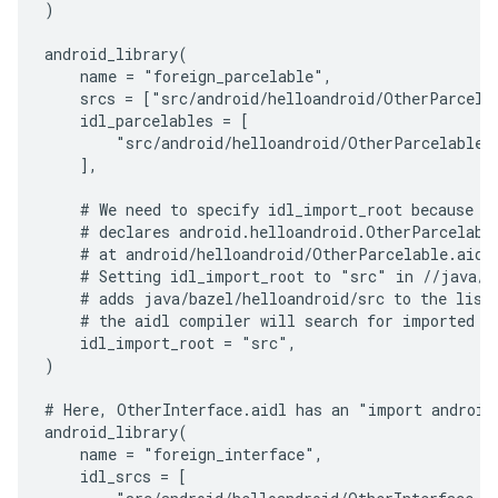
)

android_library(

    name = "foreign_parcelable",

    srcs = ["src/android/helloandroid/OtherParcelab
    idl_parcelables = [

        "src/android/helloandroid/OtherParcelable.a
    ],

    # We need to specify idl_import_root because th
    # declares android.helloandroid.OtherParcelable
    # at android/helloandroid/OtherParcelable.aidl 
    # Setting idl_import_root to "src" in //java/ba
    # adds java/bazel/helloandroid/src to the list 
    # the aidl compiler will search for imported ty
    idl_import_root = "src",

)

# Here, OtherInterface.aidl has an "import android.
android_library(

    name = "foreign_interface",

    idl_srcs = [
