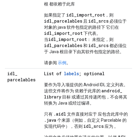
根 都依赖于此库
idl_import_root
如果指定了
，则
idl_parcelables
idl_srcs
且
必须位于
对象的 java 软件包指定的路径下 它们在
idl_import_root
下代表。
idl_import_root
当
： 未指定，则
idl_parcelables
idl_srcs
和
都必须位
于 Java 根目录下由其软件包指定的路径。
请参阅
示例
。
idl
_
List of
labels
; optional
parcelables
要作为导入项提供的 Android IDL 定义列表。
android
_
这些文件将作为 依赖于此库的
library
目标 或通过其传递闭包，不会将其
转换为 Java 或经过编译。
.aidl
只有
文件直接对应于 应包含此库中的
.java
个来源（例如，自定义 Parcelable 的
idl_srcs
实现代码中），否则
应为 。