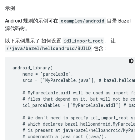
示例
Android 规则的示例可在
examples/android
目录 Bazel
源代码树。
以下示例展示了 如何设置
idl_import_root
。 让
//java/bazel/helloandroid/BUILD
包含：
android_library(

    name = "parcelable",

    srcs = ["MyParcelable.java"], # bazel.helloandr
    # MyParcelable.aidl will be used as import for 
    # files that depend on it, but will not be comp
    idl_parcelables = ["MyParcelable.aidl"] # bazel
    # We don't need to specify idl_import_root sinc
    # which declares bazel.helloandroid.MyParcelabl
    # is present at java/bazel/helloandroid/MyParce
    # underneath a java root (java/).
