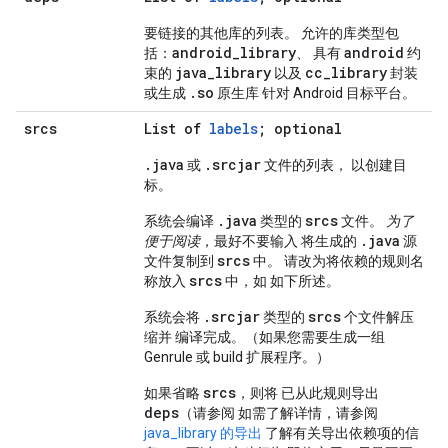
要链接的其他库的列表。 允许的库类型包
android
_
library
android
括：
、 具有
约
java
_
library
cc
_
library
束的
以及
封装
.
so
或生成
原生库 针对 Android 目标平台。
srcs
List of
labels
; optional
.
java
.
srcjar
或
文件的列表， 以创建目
标。
.java
srcs
系统会编译
类型的
文件。
为了
.java
便于阅读
，最好不要输入 将生成的
源
srcs
文件复制到
中。 请改为将依赖的规则名
srcs
称放入
中，如 如下所述。
.srcjar
srcs
系统会将
类型的
个文件解压
缩并 编译完成。（如果您需要生成一组
Genrule 或 build 扩展程序。）
srcs
如果省略
，则将 已从此规则导出
deps
（请参阅 如需了解详情，请参阅
java_library 的导出
了解有关导出依赖项的信