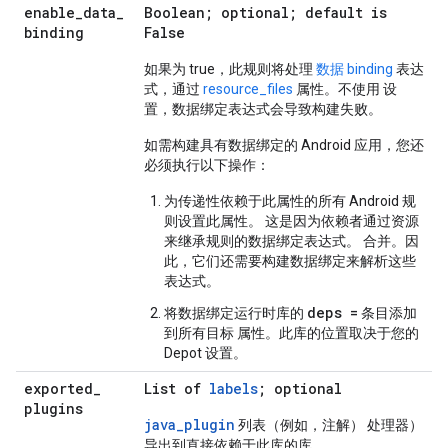
enable
_
data
_
Boolean; optional; default is
binding
False
如果为 true，此规则将处理
数据 binding
表达
式，通过
resource_files
属性。不使用 设
置，数据绑定表达式会导致构建失败。
如需构建具有数据绑定的 Android 应用，您还
必须执行以下操作：
为传递性依赖于此属性的所有 Android 规
则设置此属性。 这是因为依赖者通过资源
来继承规则的数据绑定表达式。 合并。因
此，它们还需要构建数据绑定来解析这些
表达式。
deps =
将数据绑定运行时库的
条目添加
到所有目标 属性。此库的位置取决于您的
Depot 设置。
exported
_
List of
labels
; optional
plugins
java
_
plugin
列表（例如，注解） 处理器）
导出到直接依赖于此库的库。