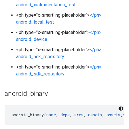
android_instrumentation_test
<ph type="x-smartling-placeholder">
</ph>
android_local_test
<ph type="x-smartling-placeholder">
</ph>
android_device
<ph type="x-smartling-placeholder">
</ph>
android_ndk_repository
<ph type="x-smartling-placeholder">
</ph>
android_sdk_repository
android
_
binary
android_binary(
name
, 
deps
, 
srcs
, 
assets
, 
assets_di