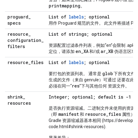
printmapping
。
proguard
_
List of
labels
; optional
specs
用作 Proguard 规范的文件。 此文件将描述 Pr
resource
_
List of strings; optional
configuration
_
资源配置过滤条件列表，例如“en”会限制 .apk
filters
en
_
XA
ar
_
XB
定位，请添加
和/或
伪语言区域
resource
_
files
List of
labels
; optional
glob
要打包的资源列表。 通常是
下所有文件
生成的文件（来自 genrule）可通过 还要在此
res
必须在同一“
”下与其他任何 资源文件。
shrink
_
Integer; optional; default is -1
resources
是否执行资源缩减。二进制文件未使用的资源将 
manifest
resource
_
files
（即
和
属性），
Gradle 资源缩减器基本相同 (https://developer.and
code.html#shrink-resources).
显著差异：