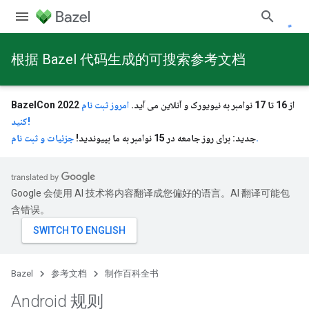
根据 Bazel 代码生成的可搜索参考文档
BazelCon 2022 از 16 تا 17 نوامبر به نیویورک و آنلاین می آید.
امروز ثبت نام
کنید!
جزئیات و ثبت نام.
جدید: برای روز جامعه در 15 نوامبر به ما بپیوندید!
Google 会使用 AI 技术将内容翻译成您偏好的语言。AI 翻译可能包
含错误。
Bazel
参考文档
制作百科全书
Android 规则