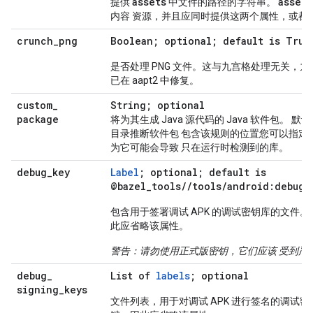
assets
assets
提供
中文件的路径的字符串。
内容 资源，并且应同时提供这两个属性，或都
crunch
_
png
Boolean; optional; default is True
是否处理 PNG 文件。这与九宫格处理无关，
已在 aapt2 中修复。
custom
_
String; optional
package
将为其生成 Java 源代码的 Java 软件包。 默
目录推断软件包 包含该规则的位置您可以指定
为它可能会导致 只在运行时检测到的库。
debug
_
key
Label
; optional; default is
@bazel_tools//tools/android:debug_
包含用于签署调试 APK 的调试密钥库的文件
此应省略该属性。
警告：请勿使用正式版密钥，它们应该 受到严
debug
_
List of
labels
; optional
signing
_
keys
文件列表，用于对调试 APK 进行签名的调试