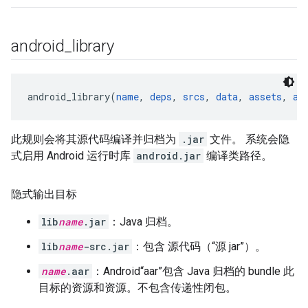
android
_
library
android_library(
name
, 
deps
, 
srcs
, 
data
, 
assets
, 
as
此规则会将其源代码编译并归档为
.jar
文件。 系统会隐
式启用 Android 运行时库
android.jar
编译类路径。
隐式输出目标
lib
name
.jar
：Java 归档。
lib
name
-src.jar
：包含 源代码（“源 jar”）。
name
.aar
：Android“aar”包含 Java 归档的 bundle 此
目标的资源和资源。不包含传递性闭包。