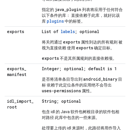
java_plugin
指定的
列表将应用于任何符合
以下条件的库： 直接依赖于此库，就好比该
plugins
库
中的标签。
exports
List of
labels
; optional
exports
将关闭通过
属性到达的所有规则 被
exports
视为直接依赖 使用
确定目标。
exports
不是其所属规则的直接依赖项。
exports
_
Integer; optional; default is 1
manifest
android
_
binary
是否将清单条目导出到
目
标 依赖于此定位条件的应用绝不会导出
uses-permissions
属性。
idl
_
import
_
String; optional
root
包含 idl 的 Java 软件包树根目录的软件包相
对路径 此库中包含的一些来源。
处理要上传的 idl 来源时，此路径将用作导入