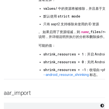
values/
中的资源将被移除，并且基于文件
strict mode
默认使用
只有 aapt2 支持移除未使用的 ID 资源
name
_
files
/
res
。 如果启用了资源缩减，则
说明，并详细说明所执行的分析和删除操作。
可能的值：
shrink_resources = 1
：开启 Androi
shrink_resources = 0
：关闭 Androi
shrink_resources = -1
：收缩由 <ph type
--android_resource_shrinking
标志。
aar
_
import