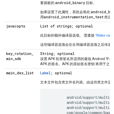
android_binary
要插桩的
目标。
android_bi
如果设置了此属性，系统会将此
android_instrumentation_test
用
然后
javacopts
List of strings; optional
此目标的额外编译器选项。 需遵循
"Make varia
这些编译器选项会在全局编译器选项之后传递到 j
key
_
rotation
_
String; optional
min
_
sdk
设置 APK 轮替签名所适用的最低 Android 
APK 的签名。APK 的原始签名密钥 将用于
main
_
dex
_
list
Label
; optional
文本文件包含类文件名列表。由这些类文件定义的类 放在
          android/support/multide
          android/support/multide
          android/support/multide
          com/google/common/base/