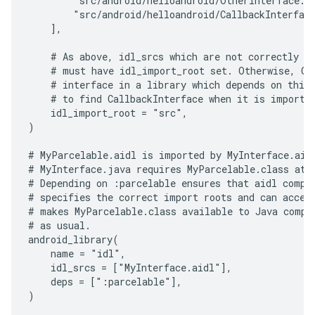
        "src/android/helloandroid/OtherInterface.ai
        "src/android/helloandroid/CallbackInterface
    ],

    # As above, idl_srcs which are not correctly po
    # must have idl_import_root set. Otherwise, Oth
    # interface in a library which depends on this 
    # to find CallbackInterface when it is imported
    idl_import_root = "src",

)

# MyParcelable.aidl is imported by MyInterface.aidl
# MyInterface.java requires MyParcelable.class at c
# Depending on :parcelable ensures that aidl compil
# specifies the correct import roots and can access
# makes MyParcelable.class available to Java compil
# as usual.

android_library(

    name = "idl",

    idl_srcs = ["MyInterface.aidl"],

    deps = [":parcelable"],

)
