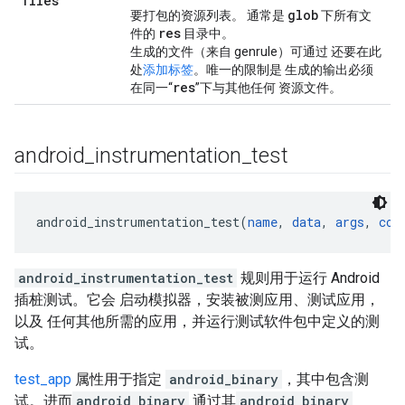
files
glob
要打包的资源列表。 通常是
下所有文
res
件的
目录中。
生成的文件（来自 genrule）可通过 还要在此
处
添加标签
。唯一的限制是 生成的输出必须
res
在同一“
”下与其他任何 资源文件。
android
_
instrumentation
_
test
android_instrumentation_test(
name
, 
data
, 
args
, 
com
android_instrumentation_test
规则用于运行 Android
插桩测试。它会 启动模拟器，安装被测应用、测试应用，
以及 任何其他所需的应用，并运行测试软件包中定义的测
试。
test_app
属性用于指定
android_binary
，其中包含测
试。进而
android_binary
通过其
android_binary