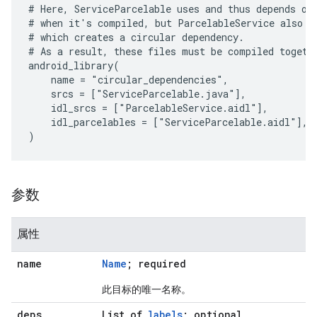
# Here, ServiceParcelable uses and thus depends on 
# when it's compiled, but ParcelableService also us
# which creates a circular dependency.

# As a result, these files must be compiled togethe
android_library(

    name = "circular_dependencies",

    srcs = ["ServiceParcelable.java"],

    idl_srcs = ["ParcelableService.aidl"],

    idl_parcelables = ["ServiceParcelable.aidl"],

参数
属性
name
Name
; required
此目标的唯一名称。
deps
List of
labels
; optional