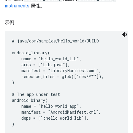
instruments
属性。
示例
# java/com/samples/hello_world/BUILD

android_library(

    name = "hello_world_lib",

    srcs = ["Lib.java"],

    manifest = "LibraryManifest.xml",

    resource_files = glob(["res/**"]),

)

# The app under test

android_binary(

    name = "hello_world_app",

    manifest = "AndroidManifest.xml",

    deps = [":hello_world_lib"],
