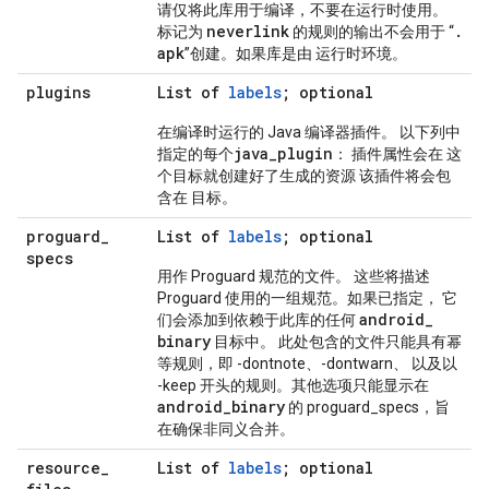
请仅将此库用于编译，不要在运行时使用。
neverlink
.
标记为
的规则的输出不会用于 “
apk
”创建。如果库是由 运行时环境。
plugins
List of
labels
; optional
在编译时运行的 Java 编译器插件。 以下列中
java
_
plugin
指定的每个
： 插件属性会在 这
个目标就创建好了生成的资源 该插件将会包
含在 目标。
proguard
_
List of
labels
; optional
specs
用作 Proguard 规范的文件。 这些将描述
Proguard 使用的一组规范。如果已指定， 它
android
_
们会添加到依赖于此库的任何
binary
目标中。 此处包含的文件只能具有幂
等规则，即 -dontnote、-dontwarn、 以及以
-keep 开头的规则。其他选项只能显示在
android
_
binary
的 proguard_specs，旨
在确保非同义合并。
resource
_
List of
labels
; optional