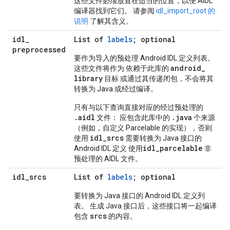
这些文件必须放置在适当的位置，以便 AIDL
编译器找到它们。 请参阅
idl_import_root 的
说明
了解其含义。
idl
_
List of
labels
; optional
preprocessed
要作为导入的预处理 Android IDL 定义列表。
android
_
这些文件将作为 依赖于此库的
library
目标 或通过其传递闭包，不会将其
转换为 Java 或经过编译。
只有与以下查询直接对应的经过预处理的
.aidl
.java
文件： 应包含此库中的
个来源
（例如，自定义 Parcelable 的实现），否则
idl_srcs
使用
需要转换为 Java 接口的
idl_parcelable
Android IDL 定义 使用
非
预处理的 AIDL 文件。
idl
_
srcs
List of
labels
; optional
要转换为 Java 接口的 Android IDL 定义列
表。 生成 Java 接口后，这些接口将一起编译
srcs
包含
的内容。