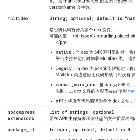
包。当 manifest_merger 设置为“legacy”时， app
versionName 会生效。
multidex
String; optional; default is "nati
是否将代码拆分为多个 dex 文件。
可能的值： <ph type="x-smartling-placeholde
</ph>
native
：当 dex 为 64K 索引限制时，将
平台支持在运行时加载 MultiDex 类。 这仅适
legacy
：当 dex 为 64K 索引限制时，将
MultiDex 类通过应用代码加载（即没有 
manual_main_dex
：当 dex 为 64K 
限制。主 dex 文件的内容需要由 使用
main_
off
：将所有代码编译为单个 dex 文件，
nocompress
_
List of strings; optional
extensions
要在 APK 中保持未压缩状态的文件扩展名列表
package
_
id
Integer; optional; default is 0