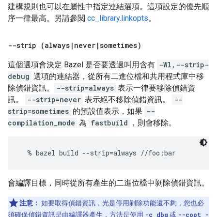
建構規則也可以在屬性中指定連結選項。這項設定的優先順
序一律最高。另請參閱
cc_library.linkopts
。
--strip (always
|
never
|
sometimes)
這個選項會決定 Bazel 是否要透過叫用含有
-Wl,--strip-
debug
選項的連結器，從所有二進位檔和共用程式庫中移
除偵錯資訊。
--strip=always
表示一律要移除偵錯資
訊。
--strip=never
表示絕不移除偵錯資訊。
--
strip=sometimes
的預設值表示，如果
--
compilation_mode
為
fastbuild
，則會移除。
會編譯目標，同時從所有產生的二進位檔中剝除偵錯資訊。
注意：
如要取得偵錯資訊，光是停用剝除功能還不夠，您也必
須確保偵錯資訊是由編譯器產生，方法是使用
-c dbg
或
--copt -