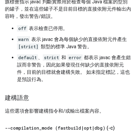
旗標會指示 javac 判斷實際用於檢查每個 Java 檔案的型別
的罐子，並在這些罐子不是目前目標的直接依附元件輸出內
容時，發出警告/錯誤。
off
表示檢查已停用。
warn
表示 javac 會為每個缺少的直接依附元件產生
[strict]
類型的標準 Java 警告。
default
、
strict
和
error
都表示 javac 會產生錯
誤而非警告，因此如果發現任何缺少的直接依附元
件，目前的目標就會建構失敗。 如未指定標記，這也
是預設行為。
建構語意
這些選項會影響建構指令和/或輸出檔案內容。
--compilation
_
mode (fastbuild
|
opt
|
dbg)
(-c)