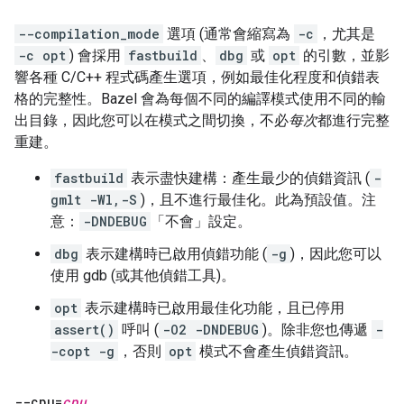
--compilation_mode
選項 (通常會縮寫為
-c
，尤其是
-c opt
) 會採用
fastbuild
、
dbg
或
opt
的引數，並影
響各種 C/C++ 程式碼產生選項，例如最佳化程度和偵錯表
格的完整性。Bazel 會為每個不同的編譯模式使用不同的輸
出目錄，因此您可以在模式之間切換，不必
每次
都進行完整
重建。
fastbuild
表示盡快建構：產生最少的偵錯資訊 (
-
gmlt -Wl,-S
)，且不進行最佳化。此為預設值。注
意：
-DNDEBUG
「不會」
設定。
dbg
表示建構時已啟用偵錯功能 (
-g
)，因此您可以
使用 gdb (或其他偵錯工具)。
opt
表示建構時已啟用最佳化功能，且已停用
assert()
呼叫 (
-O2 -DNDEBUG
)。除非您也傳遞
-
-copt -g
，否則
opt
模式不會產生偵錯資訊。
--cpu=
cpu