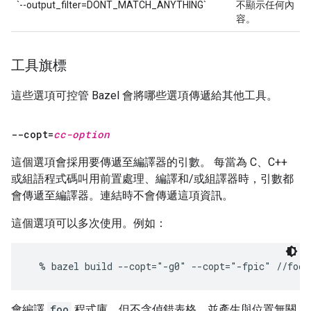
`--output_filter=DONT_MATCH_ANYTHING`
不顯示任何內
容。
工具旗標
這些選項可控管 Bazel 會將哪些選項傳遞給其他工具。
--copt=
cc-option
這個選項會採用要傳遞至編譯器的引數。 每當為 C、C++
或組語程式碼叫用前置處理、編譯和/或組譯器時，引數都
會傳遞至編譯器。連結時不會傳遞這項資訊。
這個選項可以多次使用。例如：
會編譯
foo
程式庫，但不含偵錯表格，並產生與位置無關