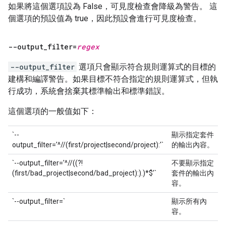
如果將這個選項設為 False，可見度檢查會降級為警告。 這
個選項的預設值為 true，因此預設會進行可見度檢查。
--output
_
filter=
regex
--output_filter
選項只會顯示符合規則運算式的目標的
建構和編譯警告。如果目標不符合指定的規則運算式，但執
行成功，系統會捨棄其標準輸出和標準錯誤。
這個選項的一般值如下：
`--
顯示指定套件
output_filter='^//(first/project|second/project):'`
的輸出內容。
`--output_filter='^//((?!
不要顯示指定
(first/bad_project|second/bad_project):).)*$'`
套件的輸出內
容。
`--output_filter=`
顯示所有內
容。