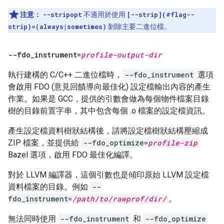
注意：
--stripopt
不適用於使用
[--strip](#flag--
strip)=(always|sometimes)
剝除主要二進位檔。
--fdo
_
instrument=
profile-output-dir
執行建構的 C/C++ 二進位檔時，
--fdo_instrument
選項
會啟用 FDO (意見回饋導向最佳化) 設定檔輸出內容的產生
作業。如果是 GCC，提供的引數會做為每個物件檔案目錄
樹的目錄前置字串，其中包含每個 .o 檔案的設定檔資訊。
產生設定檔資料樹狀結構後，請將設定檔樹狀結構壓縮成
ZIP 檔案，並提供給
--fdo_optimize=
profile-zip
Bazel 選項，啟用 FDO 最佳化編譯。
對於 LLVM 編譯器，這個引數也是傾印原始 LLVM 設定檔
資料檔案的目錄。例如
--
fdo_instrument=
/path/to/rawprof/dir/
。
無法同時使用
--fdo_instrument
和
--fdo_optimize