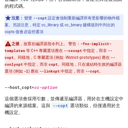
的程式碼。
注意：
變更
--copt
設定會強制重新編譯所有受影響的物件檔
案。另請注意，特定 cc_library 或 cc_binary 建構規則中列出的
copts 值會
在
這些選項
之後
，放置在編譯器指令列上。
警告：
-fno-implicit-
templates
等 C++ 專屬選項應在
--cxxopt
中指定，而非
--
copt
。同樣地，C 專屬選項 (例如 -Wstrict-prototypes) 應在
--
conlyopt
中指定，而非
copt
。同樣地，只在連結時生效的編譯器
選項 (例如
-l
) 應在
--linkopt
中指定，而非
--copt
。
--host
_
copt=
cc-option
這個選項會採用引數，並傳遞至編譯器，用於在主機設定中
編譯的來源檔案。這與
--copt
選項類似，但僅適用於主
機設定。