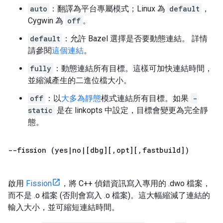
auto
：翻譯為平台專屬模式；Linux 為
default
，
Cygwin 為
off
。
default
：允許 Bazel 選擇是否要動態連結。 詳情
請參閱
這個連結
。
fully
：動態連結所有目標。這樣可加快連結時間，
並縮減產生的二進位檔大小。
off
：以
大多為靜態
模式連結所有目標。如果
-
static
是在 linkopts 中設定，目標會變更為完全靜
態。
--fission (yes
|
no
|
[dbg][
,
opt][
,
fastbuild])
啟用
Fission
，將 C++ 偵錯資訊寫入專用的 .dwo 檔案，
而不是 .o 檔案 (否則會寫入 .o 檔案)。這大幅縮減了連結的
輸入大小，並可縮短連結時間。