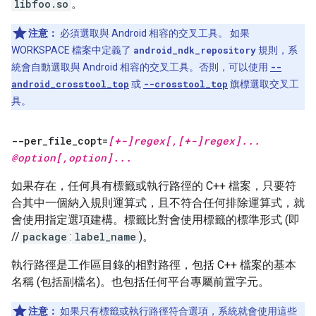
libfoo.so
。
注意：
必須選取與 Android 相容的交叉工具。 如果
WORKSPACE 檔案中定義了
android_ndk_repository
規則，系
統會自動選取與 Android 相容的交叉工具。否則，可以使用
--
android_crosstool_top
或
--crosstool_top
旗標選取交叉工
具。
--per
_
file
_
copt=
[+-]regex[
,
[+-]regex]
.
.
.
@option[
,
option]
.
.
.
如果存在，任何具有標籤或執行路徑的 C++ 檔案，只要符
合其中一個納入規則運算式，且不符合任何排除運算式，就
會使用指定選項建構。標籤比對會使用標籤的標準形式 (即
//
package
:
label_name
)。
執行路徑是工作區目錄的相對路徑，包括 C++ 檔案的基本
名稱 (包括副檔名)。也包括任何平台專屬前置字元。
注意：
如果只有標籤或執行路徑符合選項，系統就會使用這些