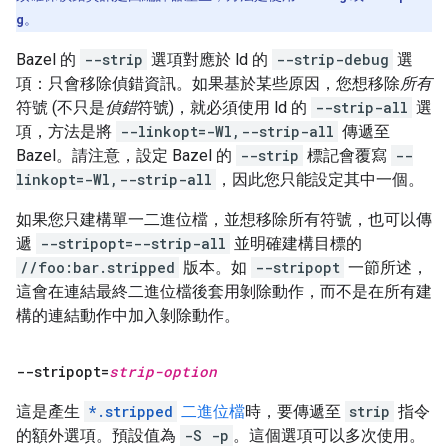
g
。
Bazel 的
--strip
選項對應於 ld 的
--strip-debug
選
項：只會移除偵錯資訊。如果基於某些原因，您想移除
所有
符號 (不只是
偵錯
符號)，就必須使用 ld 的
--strip-all
選
項，方法是將
--linkopt=-Wl,--strip-all
傳遞至
Bazel。請注意，設定 Bazel 的
--strip
標記會覆寫
--
linkopt=-Wl,--strip-all
，因此您只能設定其中一個。
如果您只建構單一二進位檔，並想移除所有符號，也可以傳
遞
--stripopt=--strip-all
並明確建構目標的
//foo:bar.stripped
版本。如
--stripopt
一節所述，
這會在連結最終二進位檔後套用剝除動作，而不是在所有建
構的連結動作中加入剝除動作。
--stripopt=
strip-option
這是產生
*.stripped
二進位檔
時，要傳遞至
strip
指令
的額外選項。預設值為
-S -p
。這個選項可以多次使用。