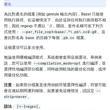
選項。
為比對產生的檔案 (例如 genrule 輸出內容)，Bazel 只能使
用執行路徑。在這種情況下，由於這與任何執行路徑都不相
符，因此 regexp 不應以「//」開頭。套件名稱可依下列方
式使用：
--per_file_copt=base/.*\.pb\.cc@-g0
。這
會比對名為
base
的目錄下每個
.pb.cc
檔案。
這個選項可以多次使用。
無論使用哪種編譯模式，系統都會套用這個選項。舉例來
說，您可以使用
--compilation_mode=opt
進行編譯，並
選擇性地編譯部分檔案，同時啟用較強的最佳化功能，或停
用最佳化功能。
注意
：如果部分檔案是使用偵錯符號選擇性編譯，符號可能
會在連結期間遭到移除。如要避免這種情況，請設定
--
strip=never
。
語法
：
[+-]regex[,