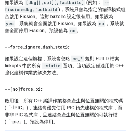
如果設為
[dbg][,opt][,fastbuild]
(例如：
--
fission=dbg,fastbuild
)，系統只會為指定的編譯模式組
合啟用 Fission。這對 bazelrc 設定很有用。如果設為
yes
，系統就會全面啟用 Fission。如果設為
no
，系統就
會全面停用 Fission。預設值為
no
。
--force
_
ignore
_
dash
_
static
如果設定這個旗標，系統會忽略
cc_*
規則 BUILD 檔案
linkopts 中的所有
-static
選項。這項設定僅適用於 C++
強化建構作業的解決方法。
--[no]force
_
pic
啟用後，所有 C++ 編譯作業都會產生與位置無關的程式碼
(「-fPIC」)，連結會優先使用 PIC 預先建構的程式庫，而
非非 PIC 程式庫，且連結會產生與位置無關的可執行檔
(「-pie」)。預設為停用。