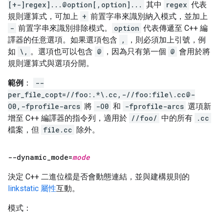
[+-]regex]...@option[,option]...
其中
regex
代表
規則運算式，可加上
+
前置字串來識別納入模式，並加上
-
前置字串來識別排除模式。
option
代表傳遞至 C++ 編
譯器的任意選項。如果選項包含
,
，則必須加上引號，例
如
\,
。選項也可以包含
@
，因為只有第一個
@
會用於將
規則運算式與選項分開。
範例
：
--
per_file_copt=//foo:.*\.cc,-//foo:file\.cc@-
O0,-fprofile-arcs
將
-O0
和
-fprofile-arcs
選項新
增至 C++ 編譯器的指令列，適用於
//foo/
中的所有
.cc
檔案，但
file.cc
除外。
--dynamic
_
mode=
mode
決定 C++ 二進位檔是否會動態連結，並與建構規則的
linkstatic 屬性
互動。
模式：