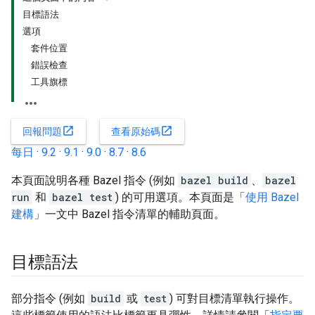
目標語法
選項
套件位置
錯誤檢查
工具旗標
open_in_new
open_in_new
回報問題
查看原始碼
每日
·
9.2
·
9.1
·
9.0
·
8.7
·
8.6
本頁面說明各種 Bazel 指令 (例如
bazel build
、
bazel
run
和
bazel test
) 的可用選項。本頁面是「
使用 Bazel
建構
」一文中 Bazel 指令清單的輔助頁面。
目標語法
部分指令 (例如
build
或
test
) 可對目標清單執行操作。