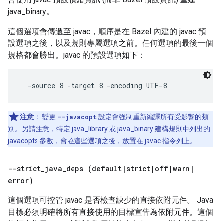
java_binary。
這個選項會傳遞至 javac，順序是在 Bazel 內建的 javac 預
設選項之後，以及規則專屬選項之前。任何選項的最後一個
規格都會勝出。javac 的預設選項如下：
注意：
變更
--javacopt
設定會強制重新編譯所有受影響的類
別。另請注意，特定 java_library 或 java_binary 建構規則中列出的
javacopts 參數，會
在
這些選項之後，放置在 javac 指令列上。
--strict
_
java
_
deps (default
|
strict
|
off
|
warn
|
error)
這個選項可控管 javac 是否檢查缺少的直接依附元件。 Java
目標必須明確將所有直接使用的目標宣告為依附元件。這個