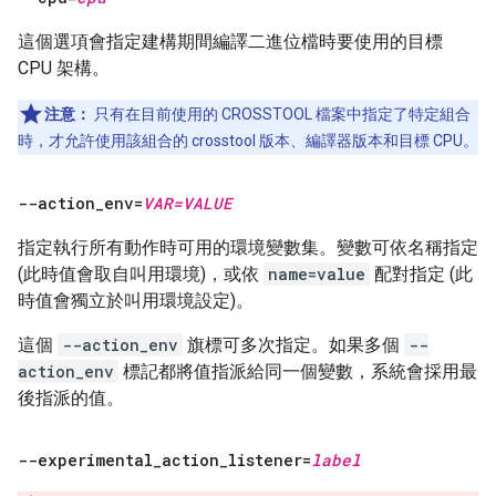
這個選項會指定建構期間編譯二進位檔時要使用的目標
CPU 架構。
注意：
只有在目前使用的 CROSSTOOL 檔案中指定了特定組合
時，才允許使用該組合的 crosstool 版本、編譯器版本和目標 CPU。
--action
_
env=
VAR=VALUE
指定執行所有動作時可用的環境變數集。變數可依名稱指定
(此時值會取自叫用環境)，或依
name=value
配對指定 (此
時值會獨立於叫用環境設定)。
這個
--action_env
旗標可多次指定。如果多個
--
action_env
標記都將值指派給同一個變數，系統會採用最
後指派的值。
--experimental
_
action
_
listener=
label