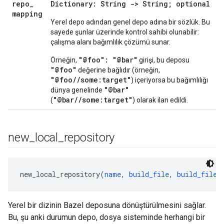
repo
_
Dictionary: String -> String; optional
mapping
Yerel depo adından genel depo adına bir sözlük. Bu
sayede şunlar üzerinde kontrol sahibi olunabilir:
çalışma alanı bağımlılık çözümü sunar.
"@foo": "@bar"
Örneğin,
girişi, bu deposu
"@foo"
değerine bağlıdır (örneğin,
"@foo//some:target"
) içeriyorsa bu bağımlılığı
"@bar"
dünya genelinde
"@bar//some:target"
(
) olarak ilan edildi.
new
_
local
_
repository
new_local_repository(
name
, 
build_file
, 
build_file_
Yerel bir dizinin Bazel deposuna dönüştürülmesini sağlar.
Bu, şu anki durumun depo, dosya sisteminde herhangi bir