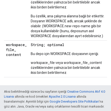
özelliklerinden yalnızca biri belirtilebilir ancak
ikisi birden belirtilemez.
Bu özellik, ana çalışma alanına bağlı bir etikettir.
Dosyanın WORKSPACE adlı, ancak şeklinde de
olabilir. (WORKSPACE.new-repo-name gibi bir
dosya kullanılabilir (bunu, deposunun asıl
WORKSPACE dosyalarından ayırt edebilirsiniz.)
workspace
_
String; optional
file
_
Bu depo için WORKSPACE dosyasının içeriği.
content
workspace_file veya workspace_file_content
özelliklerinden yalnızca biri belirtilebilir ancak
ikisi birden belirtilemez.
Aksi belirtilmediği sürece bu sayfanın içeriği
Creative Commons Atıf 4.0
Lisansı
altında ve kod örnekleri
Apache 2.0 Lisansı
altında
lisanslanmıştır. Ayrıntılı bilgi için
Google Developers Site Politikaları
'na
göz atın. Java, Oracle ve/veya satış ortaklarının tescilli ticari markasıdır.