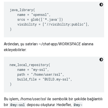
java_library(

    name = "openssl",

    srcs = glob(['*.java'])

    visibility = ["//visibility:public"],

Ardından, şu satırları
~/chat-app/WORKSPACE
alanına
ekleyebilirler:
new_local_repository(

    name = "my-ssl",

    path = "/home/user/ssl",

    build_file = "BUILD.my-ssl",

Bu işlem,
/home/user/ssl
ile sembolik bir şekilde bağlantılı
bir
@my-ssl
deposu oluşturur. Hedefler,
@my-