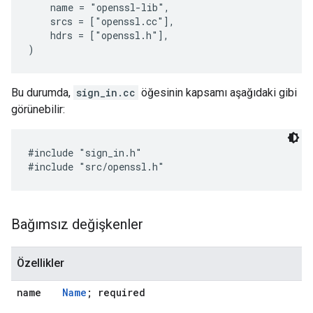
    name = "openssl-lib",

    srcs = ["openssl.cc"],

    hdrs = ["openssl.h"],

Bu durumda,
sign_in.cc
öğesinin kapsamı aşağıdaki gibi
görünebilir:
#include "sign_in.h"

Bağımsız değişkenler
Özellikler
name
Name
; required