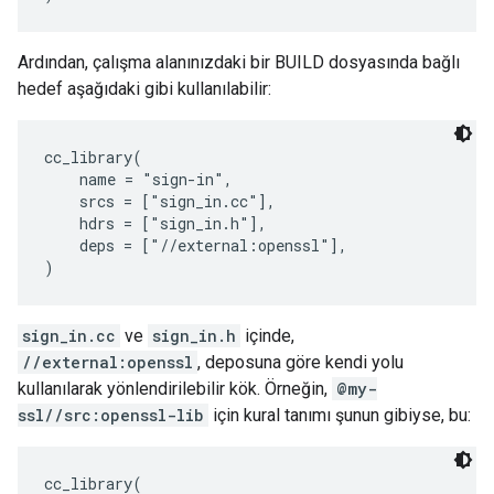
Ardından, çalışma alanınızdaki bir BUILD dosyasında bağlı
hedef aşağıdaki gibi kullanılabilir:
cc_library(

    name = "sign-in",

    srcs = ["sign_in.cc"],

    hdrs = ["sign_in.h"],

    deps = ["//external:openssl"],

sign_in.cc
ve
sign_in.h
içinde,
//external:openssl
, deposuna göre kendi yolu
kullanılarak yönlendirilebilir kök. Örneğin,
@my-
ssl//src:openssl-lib
için kural tanımı şunun gibiyse, bu:
cc_library(
