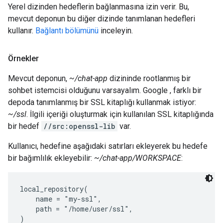
Yerel dizinden hedeflerin bağlanmasına izin verir. Bu,
mevcut deponun bu diğer dizinde tanımlanan hedefleri
kullanır.
Bağlantı bölümünü
inceleyin.
Örnekler
Mevcut deponun,
~/chat-app
dizininde rootlanmış bir
sohbet istemcisi olduğunu varsayalım. Google , farklı bir
depoda tanımlanmış bir SSL kitaplığı kullanmak istiyor:
~/ssl
. İlgili içeriği oluşturmak için kullanılan SSL kitaplığında
bir hedef
//src:openssl-lib
var.
Kullanıcı, hedefine aşağıdaki satırları ekleyerek bu hedefe
bir bağımlılık ekleyebilir:
~/chat-app/WORKSPACE
:
local_repository(

    name = "my-ssl",

    path = "/home/user/ssl",
