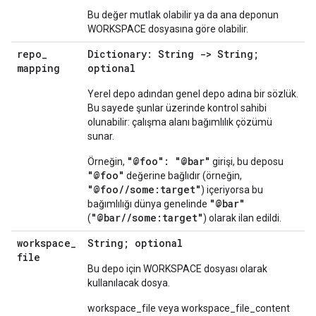
Bu değer mutlak olabilir ya da ana deponun
WORKSPACE dosyasına göre olabilir.
repo
_
Dictionary: String -> String;
mapping
optional
Yerel depo adından genel depo adına bir sözlük.
Bu sayede şunlar üzerinde kontrol sahibi
olunabilir: çalışma alanı bağımlılık çözümü
sunar.
"@foo": "@bar"
Örneğin,
girişi, bu deposu
"@foo"
değerine bağlıdır (örneğin,
"@foo//some:target"
) içeriyorsa bu
"@bar"
bağımlılığı dünya genelinde
"@bar//some:target"
(
) olarak ilan edildi.
workspace
_
String; optional
file
Bu depo için WORKSPACE dosyası olarak
kullanılacak dosya.
workspace_file veya workspace_file_content