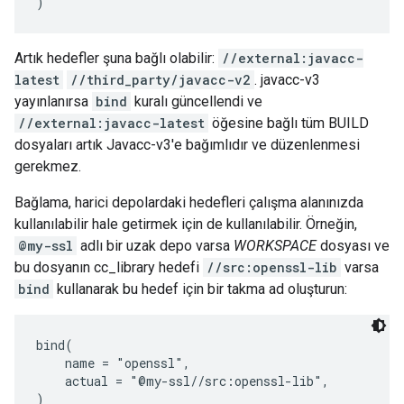
Artık hedefler şuna bağlı olabilir:
//external:javacc-
latest
//third_party/javacc-v2
. javacc-v3
yayınlanırsa
bind
kuralı güncellendi ve
//external:javacc-latest
öğesine bağlı tüm BUILD
dosyaları artık Javacc-v3'e bağımlıdır ve düzenlenmesi
gerekmez.
Bağlama, harici depolardaki hedefleri çalışma alanınızda
kullanılabilir hale getirmek için de kullanılabilir. Örneğin,
@my-ssl
adlı bir uzak depo varsa
WORKSPACE
dosyası ve
bu dosyanın cc_library hedefi
//src:openssl-lib
varsa
bind
kullanarak bu hedef için bir takma ad oluşturun:
bind(

    name = "openssl",

    actual = "@my-ssl//src:openssl-lib",
