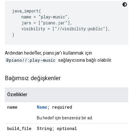
java_import(

    name = "play-music",

    jars = ["piano.jar"],

    visibility = ["//visibility:public"],

Ardından hedefler, piano.jar'ı kullanmak için
@piano//:play-music
sağlayıcısına bağlı olabilir.
Bağımsız değişkenler
Özellikler
name
Name
; required
Bu hedef için benzersiz bir ad.
build
_
file
String; optional