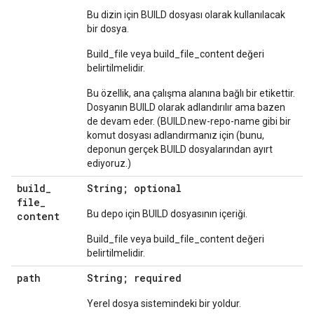
Bu dizin için BUILD dosyası olarak kullanılacak
bir dosya.
Build_file veya build_file_content değeri
belirtilmelidir.
Bu özellik, ana çalışma alanına bağlı bir etikettir.
Dosyanın BUILD olarak adlandırılır ama bazen
de devam eder. (BUILD.new-repo-name gibi bir
komut dosyası adlandırmanız için (bunu,
deponun gerçek BUILD dosyalarından ayırt
ediyoruz.)
build
_
String; optional
file
_
Bu depo için BUILD dosyasının içeriği.
content
Build_file veya build_file_content değeri
belirtilmelidir.
path
String; required
Yerel dosya sistemindeki bir yoldur.