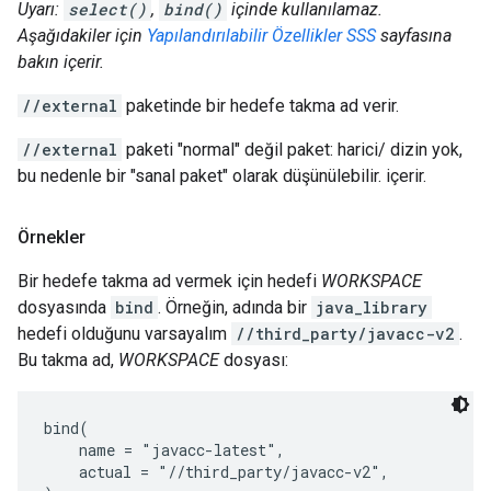
Uyarı:
select()
,
bind()
içinde kullanılamaz.
Aşağıdakiler için
Yapılandırılabilir Özellikler SSS
sayfasına
bakın içerir.
//external
paketinde bir hedefe takma ad verir.
//external
paketi "normal" değil paket: harici/ dizin yok,
bu nedenle bir "sanal paket" olarak düşünülebilir. içerir.
Örnekler
Bir hedefe takma ad vermek için hedefi
WORKSPACE
dosyasında
bind
. Örneğin, adında bir
java_library
hedefi olduğunu varsayalım
//third_party/javacc-v2
.
Bu takma ad,
WORKSPACE
dosyası:
bind(

    name = "javacc-latest",

    actual = "//third_party/javacc-v2",
