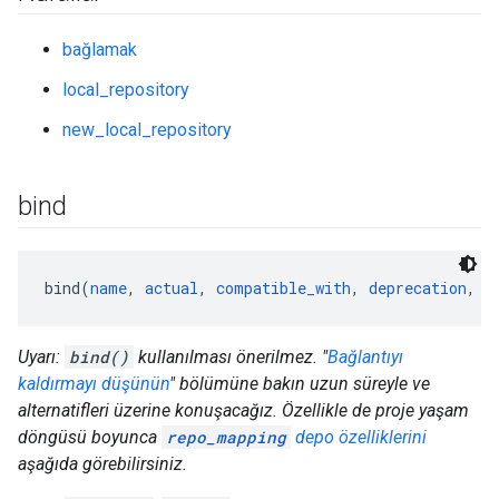
bağlamak
local_repository
new_local_repository
bind
bind(
name
, 
actual
, 
compatible_with
, 
deprecation
, 
d
Uyarı:
bind()
kullanılması önerilmez. "
Bağlantıyı
kaldırmayı düşünün
" bölümüne bakın uzun süreyle ve
alternatifleri üzerine konuşacağız. Özellikle de proje yaşam
döngüsü boyunca
repo_mapping
depo özelliklerini
aşağıda görebilirsiniz.