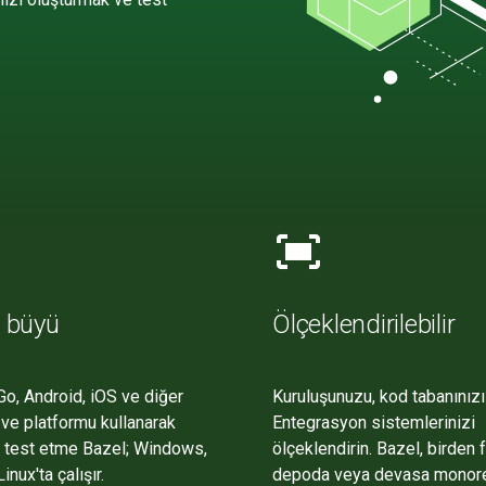
fit_screen
i büyü
Ölçeklendirilebilir
Go, Android, iOS ve diğer
Kuruluşunuzu, kod tabanınızı
 ve platformu kullanarak
Entegrasyon sistemlerinizi
 test etme Bazel; Windows,
ölçeklendirin. Bazel, birden 
nux'ta çalışır.
depoda veya devasa monor