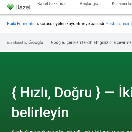
Bazel hakkında
Başlangıç
Kullanıcı k
Build Foundation
, kurucu üyeleri kaydetmeye başladı.
Posta listesin
Google, içerikleri tercih ettiğiniz dile çevirm
{ Hızlı, Doğru } — İ
belirleyin
Startup'tan kuruluşa kadar, çok dilli, çok platformlu projeler