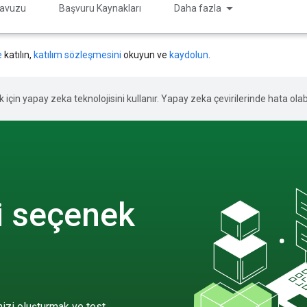
ılavuzu
Başvuru Kaynakları
Daha fazla
e
katılın,
katılım sözleşmesini
okuyun ve
kaydolun
.
ek için yapay zeka teknolojisini kullanır. Yapay zeka çevirilerinde hata olabi
ki seçenek
inizi oluşturmak ve test