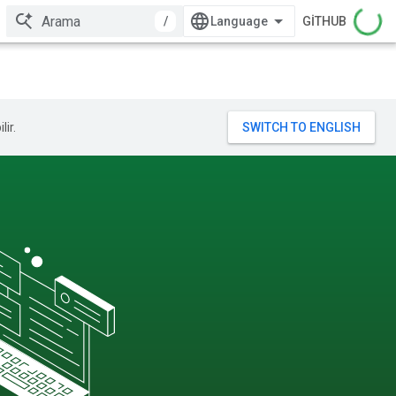
/
GITHUB
lir.