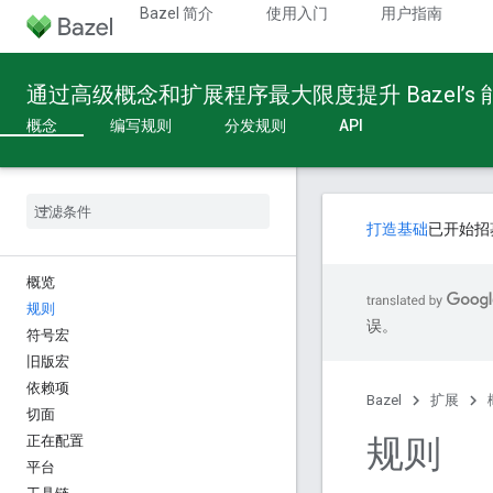
Bazel 简介
使用入门
用户指南
通过高级概念和扩展程序最大限度提升 Bazel’s
概念
编写规则
分发规则
API
打造基础
已开始招
概览
规则
误。
符号宏
旧版宏
依赖项
Bazel
扩展
切面
规则
正在配置
平台