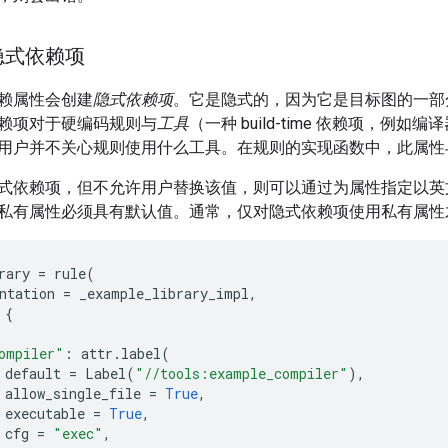
隐式依赖项
赖属性会创建
隐式依赖项
。它是隐式的，因为它是目标图的一部
赖项对于硬编码规则与
工具
（一种 build-time 依赖项，例
用户并不关心规则使用什么工具。在规则的实现函数中，此属性
式依赖项，但不允许用户替换该值，则可以通过为属性指定以英文
私有属性必须具有默认值。通常，仅对隐式依赖项使用私有属性
rary
=
rule
(
ntation
=
_example_library_impl
,
{
ompiler"
:
attr
.
label
(
default
=
Label
(
"//tools:example_compiler"
),
allow_single_file
=
True
,
executable
=
True
,
cfg
=
"exec"
,