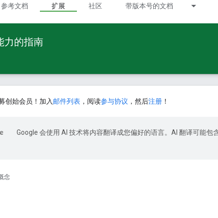
参考文档
扩展
社区
带版本号的文档
 能力的指南
募创始会员！加入
邮件列表
，阅读
参与协议
，然后
注册
！
Google 会使用 AI 技术将内容翻译成您偏好的语言。AI 翻译可能包
概念