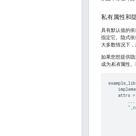
私有属性和
具有默认值的依
指定它。隐式依
大多数情况下，
如果您想提供隐
成为
私有
属性。
example_lib
impleme
attrs
=
...
"_c