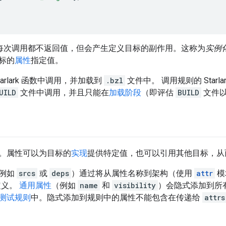
规则的每次调用都不返回值，但会产生定义目标的副作用。这称为
实例
标的
属性
指定值。
arlark 函数中调用，并加载到
.bzl
文件中。 调用规则的 Starla
UILD
文件中调用，并且只能在
加载阶段
（即评估
BUILD
文件以
。属性可以为目标的
实现
提供特定值，也可以引用其他目标，从
（例如
srcs
或
deps
）通过将从属性名称到架构（使用
attr
模
定义。
通用属性
（例如
name
和
visibility
）会隐式添加到所
测试规则
中。隐式添加到规则中的属性不能包含在传递给
attrs