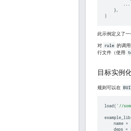
...
},
)
此示例定义了一
对
rule
的调用
行文件（使用
t
目标实例
规则可以在
BUI
load
(
'//som
example_lib
name
=
deps
=