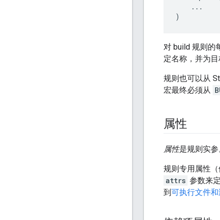
...
)
对 build 
定名称，并为目
规则也可以从 St
宏最终必须从
B
属性
属性
是规则实参
规则专用属性
attrs
参数来
到
可执行文件和