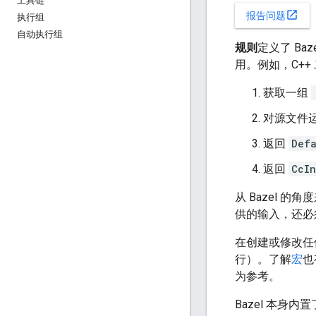
工具链
open_in_new
报告问题
执行组
自动执行组
规则
定义了 Ba
用。例如，C++
获取一组
对源文件
返回
Defa
返回
CcI
从 Bazel 的角
供的输入，还必
在创建或修改任何
行）。了解
宏
也
为参考。
Bazel 本身