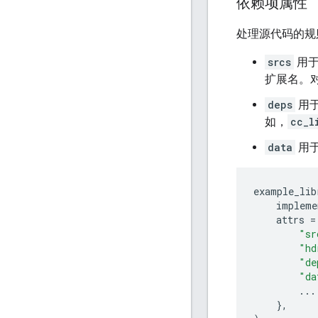
依赖项属性
处理源代码的规
srcs
用于
扩展名。
deps
用
如，
cc_l
data
用
example_lib
impleme
attrs
=
"sr
"hd
"de
"da
...
},