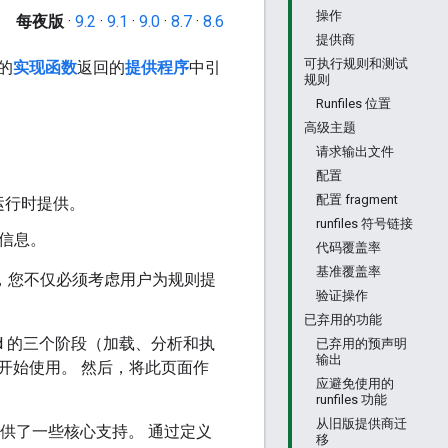
操作
每夜版
·
9.2
·
9.1
·
9.0
·
8.7
·
8.6
提供商
可执行规则和测试
的
实现函数
返回的
提供程序
中引
规则
Runfiles 位置
高级主题
请求输出文件
配置
配置 fragment
运行时提供。
runfiles 符号链接
的信息。
代码覆盖率
基准覆盖率
者，您不仅必须考虑用户为规则提
验证操作
已弃用的功能
ild 的三个阶段（加载、分析和执
已弃用的预声明
输出
开始使用。 然后，将此页面作
应避免使用的
runfiles 功能
从旧版提供商迁
供了一些核心支持。 通过定义
移