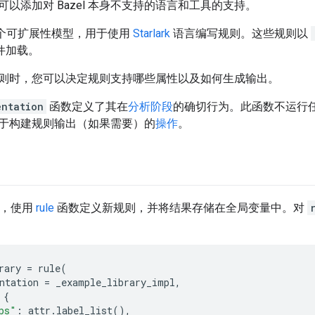
以添加对 Bazel 本身不支持的语言和工具的支持。
了一个可扩展性模型，用于使用
Starlark
语言编写规则。这些规则以
件加载。
则时，您可以决定规则支持哪些属性以及如何生成输出。
entation
函数定义了其在
分析阶段
的确切行为。此函数不运行
于构建规则输出（如果需要）的
操作
。
，使用
rule
函数定义新规则，并将结果存储在全局变量中。对
rary
=
rule
(
ntation
=
_example_library_impl
,
{
ps"
:
attr
.
label_list
(),