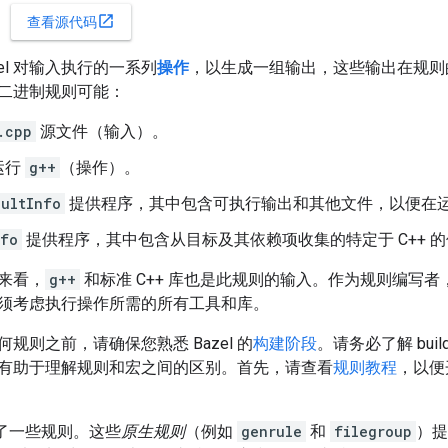
open_in_new
查看源代码
zel 对输入执行的一系列
操作
，以生成一组输出，这些输出在规则
 二进制规则可能：
.cpp
源文件（输入）。
运行
g++
（操作）。
ultInfo
提供程序，其中包含可执行输出和其他文件，以便在
nfo
提供程序，其中包含从目标及其依赖项收集的特定于 C++ 
度来看，
g++
和标准 C++ 库也是此规则的输入。作为规则编写
须考虑执行操作所需的所有工具和库。
规则之前，请确保您熟悉 Bazel 的
构建阶段
。请务必了解 bu
有助于理解规则和宏之间的区别。首先，请查看
规则教程
，以便
内置了一些规则。这些
原生规则
（例如
genrule
和
filegroup
）提