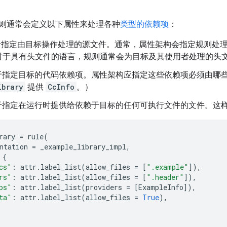
则通常会定义以下属性来处理各种
类型的依赖项
：
指定由目标操作处理的源文件。通常，属性架构会指定规则处
对于具有头文件的语言，规则通常会为目标及其使用者处理的头
于指定目标的代码依赖项。属性架构应指定这些依赖项必须由哪
ibrary
提供
CcInfo
。）
于指定在运行时提供给依赖于目标的任何可执行文件的文件。这
rary
=
rule
(
ntation
=
_example_library_impl
,
{
cs"
:
attr
.
label_list
(
allow_files
=
[
".example"
]),
rs"
:
attr
.
label_list
(
allow_files
=
[
".header"
]),
ps"
:
attr
.
label_list
(
providers
=
[
ExampleInfo
]),
ta"
:
attr
.
label_list
(
allow_files
=
True
),