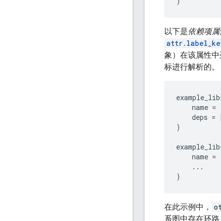
)
以下是
依赖项属
attr.label_ke
象）在该属性中
标进行解析的。
example_lib
name
=
deps
=
)
example_lib
name
=
...
)
在此示例中，
o
系图中存在环路