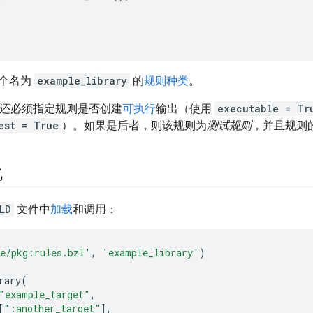
个名为
example_library
的
规则种类
。
还必须指定规则是否创建
可执行
输出（使用
executable = Tr
est = True
）。如果是后者，则该规则为
测试规则
，并且规则
化
LD
文件中
加载
和调用：
e/pkg:rules.bzl'
,
'example_library'
)
rary
(
"example_target"
,
[
":another_target"
],