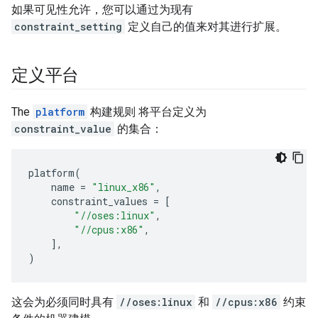
如果可见性允许，您可以通过为现有
constraint_setting
定义自己的值来对其进行扩展。
定义平台
The
platform
构建规则 将平台定义为
constraint_value
的集合：
platform
(
name
=
"linux_x86"
,
constraint_values
=
[
"//oses:linux"
,
"//cpus:x86"
,
],
)
这会为必须同时具有
//oses:linux
和
//cpus:x86
约束