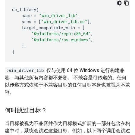
cc_library
(
name
=
"win_driver_lib"
,
srcs
=
[
"win_driver_lib.cc"
],
target_compatible_with
=
[
"@platforms//cpu:x86_64"
,
"@platforms//os:windows"
,
],
)
:win_driver_lib
仅与使用 64 位 Windows 进行构建兼
容，与其他所有内容都不兼容。
不兼容是可传递的。任何
以传递方式依赖于不兼容目标的任何目标本身也被视为不兼
容。
何时跳过目标？
当目标被视为不兼容并作为目标模式扩展的一部分包含在构
建中时，系统会跳过这些目标。例如，以下两个调用会跳过