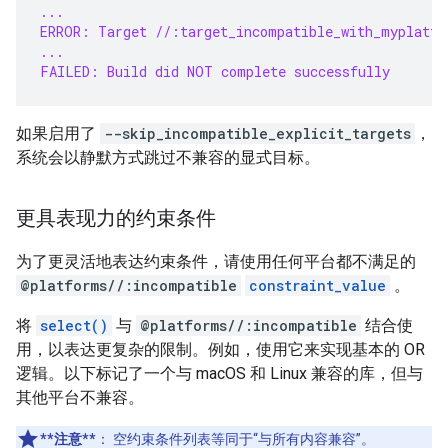
...
ERROR: Target //:target_incompatible_with_myplatfo
...
FAILED: Build did NOT complete successfully
如果启用了
--skip_incompatible_explicit_targets
，
系统会以静默方式跳过不兼容的显式目标。
更具表现力的约束条件
为了更灵活地表达约束条件，请使用任何平台都不满足的
@platforms//:incompatible
constraint_value
。
将
select()
与
@platforms//:incompatible
结合使
用，以表达更复杂的限制。例如，使用它来实现基本的 OR
逻辑。以下标记了一个与 macOS 和 Linux 兼容的库，但与
其他平台不兼容。
**注意**
：
空约束条件列表等同于“与所有内容兼容”。