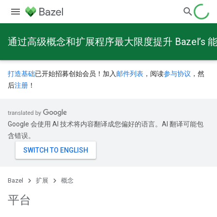
通过高级概念和扩展程序最大限度提升 Bazel’s 
打造基础
已开始招募创始会员！加入
邮件列表
，阅读
参与协议
，然
后
注册
！
Google 会使用 AI 技术将内容翻译成您偏好的语言。AI 翻译可能包
含错误。
Bazel
扩展
概念
平台