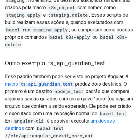
staging
. No entanto, os destinos adicionais também são
criados pela macro
k8s_object
com nomes como
staging.apply
e
:staging.delete
. Esses scripts de
build realizam essas ações e, quando executados com
bazel run staging.apply
, se comportam como nossos
próprios comandos
bazel k8s-apply
ou
bazel k8s-
delete
.
Outro exemplo: ts
_
api
_
guardian
_
test
Esse padrão também pode ser visto no projeto Angular. A
macro
ts_api_guardian_test
produz dois destinos. O
primeiro é um destino
nodejs_test
padrão que compara
algumas saídas geradas com um arquivo "ouro" (ou seja, um
arquivo que contém a saída esperada). Ele pode ser criado
e executado com uma invocação normal de
bazel test
.
Em
angular-cli
, é possível executar
um desses
destinos
com
bazel test
//etc/api:angular_devkit_core_api
.