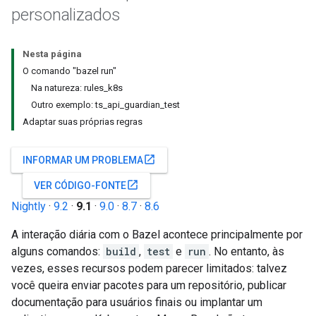
personalizados
Nesta página
O comando "bazel run"
Na natureza: rules_k8s
Outro exemplo: ts_api_guardian_test
Adaptar suas próprias regras
open_in_new
INFORMAR UM PROBLEMA
open_in_new
VER CÓDIGO-FONTE
Nightly
·
9.2
·
9.1
·
9.0
·
8.7
·
8.6
A interação diária com o Bazel acontece principalmente por
alguns comandos:
build
,
test
e
run
. No entanto, às
vezes, esses recursos podem parecer limitados: talvez
você queira enviar pacotes para um repositório, publicar
documentação para usuários finais ou implantar um