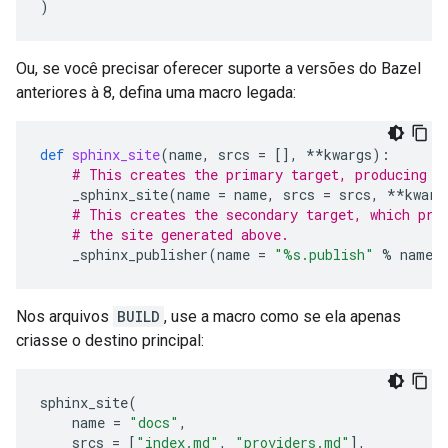
)
Ou, se você precisar oferecer suporte a versões do Bazel
anteriores à 8, defina uma macro legada:
def
sphinx_site
(
name
,
srcs
=
[],
**
kwargs
):
# This creates the primary target, producing t
_sphinx_site
(
name
=
name
,
srcs
=
srcs
,
**
kwarg
# This creates the secondary target, which pro
# the site generated above.
_sphinx_publisher
(
name
=
"
%s
.publish"
%
name
,
Nos arquivos
BUILD
, use a macro como se ela apenas
criasse o destino principal:
sphinx_site
(
name
=
"docs"
,
srcs
=
[
"index.md"
,
"providers.md"
],