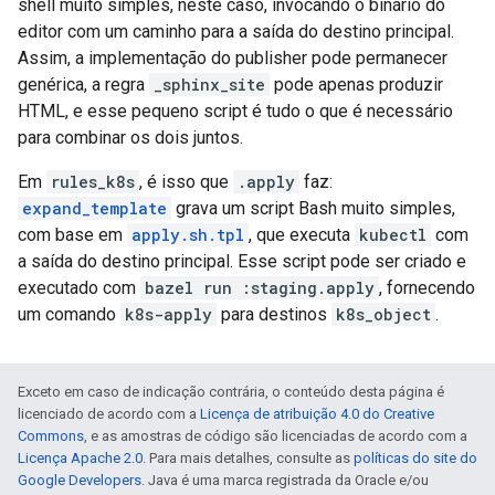
shell muito simples, neste caso, invocando o binário do
editor com um caminho para a saída do destino principal.
Assim, a implementação do publisher pode permanecer
genérica, a regra
_sphinx_site
pode apenas produzir
HTML, e esse pequeno script é tudo o que é necessário
para combinar os dois juntos.
Em
rules_k8s
, é isso que
.apply
faz:
expand_template
grava um script Bash muito simples,
com base em
apply.sh.tpl
, que executa
kubectl
com
a saída do destino principal. Esse script pode ser criado e
executado com
bazel run :staging.apply
, fornecendo
um comando
k8s-apply
para destinos
k8s_object
.
Exceto em caso de indicação contrária, o conteúdo desta página é
licenciado de acordo com a
Licença de atribuição 4.0 do Creative
Commons
, e as amostras de código são licenciadas de acordo com a
Licença Apache 2.0
. Para mais detalhes, consulte as
políticas do site do
Google Developers
. Java é uma marca registrada da Oracle e/ou