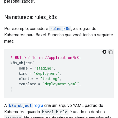
personalizados".
Na natureza: rules
_
k8s
Por exemplo, considere
rules_k8s
, as regras do
Kubernetes para Bazel. Suponha que você tenha a seguinte
meta:
# BUILD file in //application/k8s
k8s_object
(
name
=
"staging"
,
kind
=
"deployment"
,
cluster
=
"testing"
,
template
=
"deployment.yaml"
,
)
A
k8s_object
regra
cria um arquivo YAML padrão do
Kubernetes quando
bazel build
é usado no destino