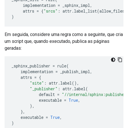
implementation
=
_sphinx_impl
,
attrs
=
{
"srcs"
:
attr
.
label_list
(
allow_files
)
Em seguida, considere uma regra como a seguinte, que cria
um script que, quando executado, publica as páginas
geradas:
_sphinx_publisher
=
rule
(
implementation
=
_publish_impl
,
attrs
=
{
"site"
:
attr
.
label
(),
"_publisher"
:
attr
.
label
(
default
=
"//internal/sphinx:publisher
executable
=
True
,
),
},
executable
=
True
,
)