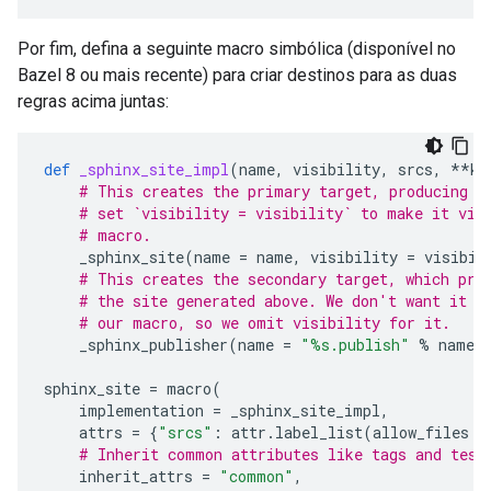
Por fim, defina a seguinte macro simbólica (disponível no
Bazel 8 ou mais recente) para criar destinos para as duas
regras acima juntas:
def
_sphinx_site_impl
(
name
,
visibility
,
srcs
,
**
kw
# This creates the primary target, producing t
# set `visibility = visibility` to make it vis
# macro.
_sphinx_site
(
name
=
name
,
visibility
=
visibil
# This creates the secondary target, which pro
# the site generated above. We don't want it t
# our macro, so we omit visibility for it.
_sphinx_publisher
(
name
=
"
%s
.publish"
%
name
,
sphinx_site
=
macro
(
implementation
=
_sphinx_site_impl
,
attrs
=
{
"srcs"
:
attr
.
label_list
(
allow_files
=
# Inherit common attributes like tags and test
inherit_attrs
=
"common"
,