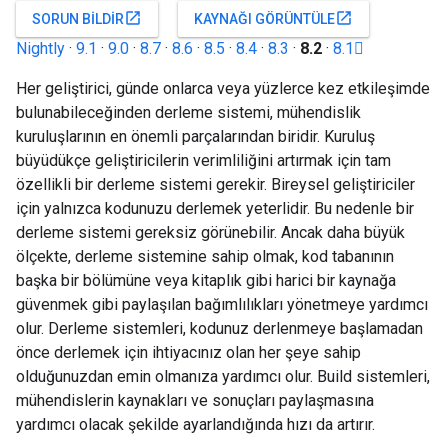
open_in_new
open_in_new
SORUN BILDIR
KAYNAĞI GÖRÜNTÜLE
Nightly
·
9.1
·
9.0
·
8.7
·
8.6
·
8.5
·
8.4
·
8.3
·
8.2
·
8.1
Her geliştirici, günde onlarca veya yüzlerce kez etkileşimde
bulunabileceğinden derleme sistemi, mühendislik
kuruluşlarının en önemli parçalarından biridir. Kuruluş
büyüdükçe geliştiricilerin verimliliğini artırmak için tam
özellikli bir derleme sistemi gerekir. Bireysel geliştiriciler
için yalnızca kodunuzu derlemek yeterlidir. Bu nedenle bir
derleme sistemi gereksiz görünebilir. Ancak daha büyük
ölçekte, derleme sistemine sahip olmak, kod tabanının
başka bir bölümüne veya kitaplık gibi harici bir kaynağa
güvenmek gibi paylaşılan bağımlılıkları yönetmeye yardımcı
olur. Derleme sistemleri, kodunuz derlenmeye başlamadan
önce derlemek için ihtiyacınız olan her şeye sahip
olduğunuzdan emin olmanıza yardımcı olur. Build sistemleri,
mühendislerin kaynakları ve sonuçları paylaşmasına
yardımcı olacak şekilde ayarlandığında hızı da artırır.