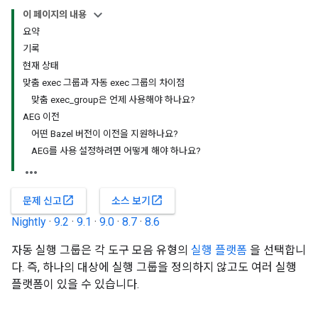
이 페이지의 내용
요약
기록
현재 상태
맞춤 exec 그룹과 자동 exec 그룹의 차이점
맞춤 exec_group은 언제 사용해야 하나요?
AEG 이전
어떤 Bazel 버전이 이전을 지원하나요?
AEG를 사용 설정하려면 어떻게 해야 하나요?
open_in_new
open_in_new
문제 신고
소스 보기
Nightly
·
9.2
·
9.1
·
9.0
·
8.7
·
8.6
자동 실행 그룹은 각 도구 모음 유형의
실행 플랫폼
을 선택합니
다. 즉, 하나의 대상에 실행 그룹을 정의하지 않고도 여러 실행
플랫폼이 있을 수 있습니다.