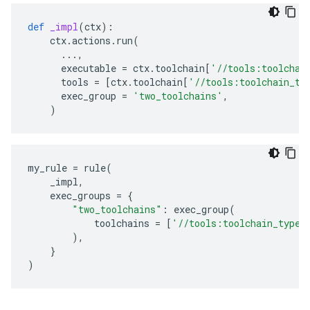
def
_impl
(
ctx
):
ctx
.
actions
.
run
(
...
,
executable
=
ctx
.
toolchain
[
'//tools:toolchai
tools
=
[
ctx
.
toolchain
[
'//tools:toolchain_ty
exec_group
=
'two_toolchains'
,
)
my_rule
=
rule
(
_impl
,
exec_groups
=
{
"two_toolchains"
:
exec_group
(
toolchains
=
[
'//tools:toolchain_type_
),
}
)