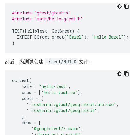
#include
"gtest/gtest.h"
#include
"main/hello-greet.h"
TEST
(
HelloTest
,
GetGreet
)
{
EXPECT_EQ
(
get_greet
(
"Bazel"
),
"Hello Bazel"
);
}
然后，为测试创建
./test/BUILD
文件：
cc_test
(
name
=
"hello-test"
,
srcs
=
[
"hello-test.cc"
],
copts
=
[
"-Iexternal/gtest/googletest/include"
,
"-Iexternal/gtest/googletest"
,
],
deps
=
[
"@googletest//:main"
,
"//main:hello-greet"
,