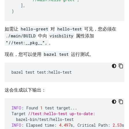
],
)
如需让
hello-greet
对
hello-test
可见，您必须在
./main/BUILD
中向
visibility
属性添加
"//test:__pkg__",
。
现在，您可以使用
bazel test
运行测试。
bazel
test
test
:
hello
-
test
这会生成以下输出：
INFO
:
Found
1
test
target
...
Target
//test:hello-test up-to-date:
bazel
-
bin
/
test
/
hello
-
test
INFO
:
Elapsed
time
:
4.497
s
,
Critical
Path
:
2.53
s