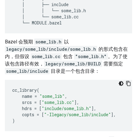
│
├──
include
│
│
└──
some_lib
.
h
│
└──
some_lib
.
cc
└──
MODULE
.
bazel
Bazel 会预期
some_lib.h
以
legacy/some_lib/include/some_lib.h
的形式包含在
内，但假设
some_lib.cc
包含
"some_lib.h"
。为了使
该包含路径有效，
legacy/some_lib/BUILD
需要指定
some_lib/include
目录是一个包含目录：
cc_library
(
name
=
"some_lib"
,
srcs
=
[
"some_lib.cc"
],
hdrs
=
[
"include/some_lib.h"
],
copts
=
[
"-Ilegacy/some_lib/include"
],
)