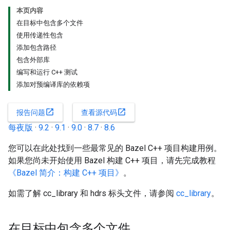
本页内容
在目标中包含多个文件
使用传递性包含
添加包含路径
包含外部库
编写和运行 C++ 测试
添加对预编译库的依赖项
open_in_new
open_in_new
报告问题
查看源代码
每夜版
·
9.2
·
9.1
·
9.0
·
8.7
·
8.6
您可以在此处找到一些最常见的 Bazel C++ 项目构建用例。
如果您尚未开始使用 Bazel 构建 C++ 项目，请先完成教程
《Bazel 简介：构建 C++ 项目》
。
如需了解 cc_library 和 hdrs 标头文件，请参阅
cc_library
。
在目标中包含多个文件