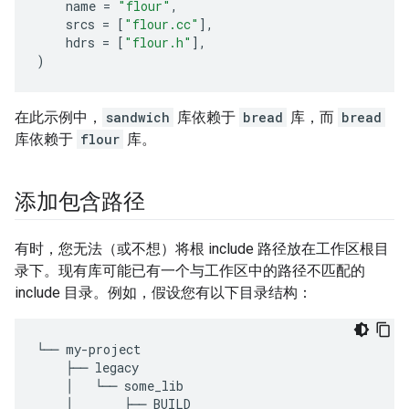
name
=
"flour"
,
srcs
=
[
"flour.cc"
],
hdrs
=
[
"flour.h"
],
)
在此示例中，
sandwich
库依赖于
bread
库，而
bread
库依赖于
flour
库。
添加包含路径
有时，您无法（或不想）将根 include 路径放在工作区根目
录下。现有库可能已有一个与工作区中的路径不匹配的
include 目录。例如，假设您有以下目录结构：
└──
my
-
project
├──
legacy
│
└──
some_lib
│
├──
BUILD