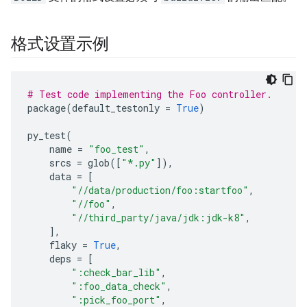
格式设置示例
# Test code implementing the Foo controller.
package
(
default_testonly
=
True
)
py_test
(
name
=
"foo_test"
,
srcs
=
glob
([
"*.py"
]),
data
=
[
"//data/production/foo:startfoo"
,
"//foo"
,
"//third_party/java/jdk:jdk-k8"
,
],
flaky
=
True
,
deps
=
[
":check_bar_lib"
,
":foo_data_check"
,
":pick_foo_port"
,