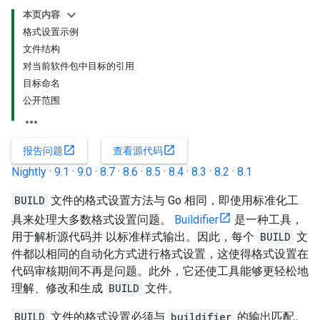
本页内容
格式设置示例
文件结构
对当前软件包中目标的引用
目标命名
公开范围
open_in_new
open_in_new
报告问题
查看源代码
Nightly
·
9.1
·
9.0
·
8.7
·
8.6
·
8.5
·
8.4
·
8.3
·
8.2
·
8.1
BUILD
文件的格式设置方法与 Go 相同，即使用标准化工
具来处理大多数格式设置问题。
Buildifier
是一种工具，
用于解析源代码并 以标准样式输出。因此，每个
BUILD
文
件都以相同的自动化方式进行格式设置，这使得格式设置在
代码审核期间不再是问题。此外，它还使工具能够更轻松地
理解、修改和生成
BUILD
文件。
BUILD
文件的格式设置必须与
buildifier
的输出匹配。