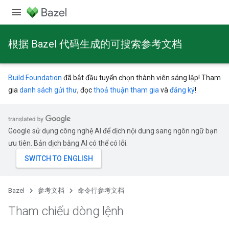
根据 Bazel 代码生成的可搜索参考文档
Build Foundation
đã bắt đầu tuyển chọn thành viên sáng lập! Tham
gia
danh sách gửi thư
, đọc
thoả thuận tham gia
và
đăng ký
!
Google sử dụng công nghệ AI để dịch nội dung sang ngôn ngữ bạn
ưu tiên. Bản dịch bằng AI có thể có lỗi.
Bazel
参考文档
命令行参考文档
Tham chiếu dòng lệnh