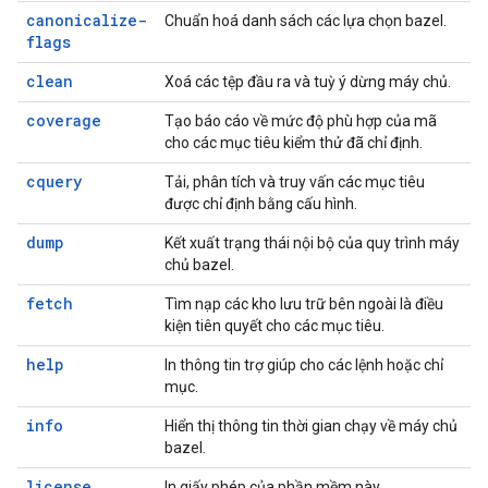
canonicalize-
Chuẩn hoá danh sách các lựa chọn bazel.
flags
clean
Xoá các tệp đầu ra và tuỳ ý dừng máy chủ.
coverage
Tạo báo cáo về mức độ phù hợp của mã
cho các mục tiêu kiểm thử đã chỉ định.
cquery
Tải, phân tích và truy vấn các mục tiêu
được chỉ định bằng cấu hình.
dump
Kết xuất trạng thái nội bộ của quy trình máy
chủ bazel.
fetch
Tìm nạp các kho lưu trữ bên ngoài là điều
kiện tiên quyết cho các mục tiêu.
help
In thông tin trợ giúp cho các lệnh hoặc chỉ
mục.
info
Hiển thị thông tin thời gian chạy về máy chủ
bazel.
license
In giấy phép của phần mềm này.