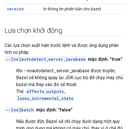
version
In thông tin phiên bản cho bazel.
Lựa chọn khởi động
Các lựa chọn xuất hiện trước lệnh và được ứng dụng phân
tích cú pháp:
--[no]autodetect_server_javabase
mặc định: "true"
Khi --noautodetect_server_javabase được truyền,
Bazel sẽ không quay lại JDK cục bộ để chạy máy chủ
bazel mà thay vào đó sẽ thoát.
Thẻ:
affects_outputs
,
loses_incremental_state
--[no]batch
mặc định: "false"
Nếu được đặt, Bazel sẽ chỉ chạy dưới dạng một quy
trình ứng dụng mà không có máy chủ, thay vì ở chế độ