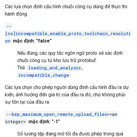
Các lựa chọn định cấu hình chuỗi công cụ dùng để thực thi
hành động:
--
[no]incompatible_enable_proto_toolchain_resoluti
on
mặc định: "false"
Nếu đúng, các quy tắc ngôn ngữ proto sẽ xác định
chuỗi công cụ từ kho lưu trữ protobuf.
Thẻ:
loading_and_analysis
,
incompatible_change
Các lựa chọn cho phép người dùng định cấu hình đầu ra dự
kiến, ảnh hưởng đến giá trị của đầu ra đó, chứ không phải
sự tồn tại của đầu ra:
--bep_maximum_open_remote_upload_files
=<an
integer>
mặc định: "-1"
Số lượng tệp đang mở tối đa được phép trong quá