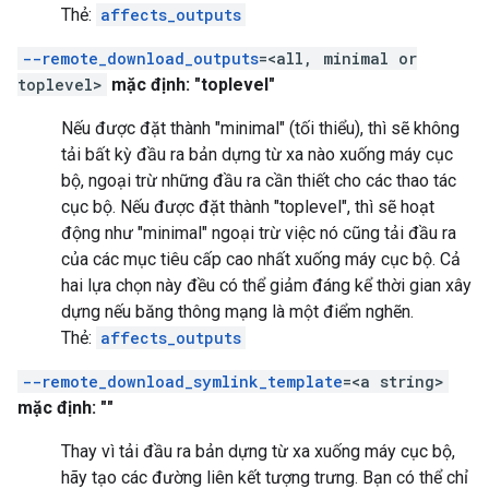
Thẻ:
affects_outputs
--remote_download_outputs
=<all, minimal or
toplevel>
mặc định: "toplevel"
Nếu được đặt thành "minimal" (tối thiểu), thì sẽ không
tải bất kỳ đầu ra bản dựng từ xa nào xuống máy cục
bộ, ngoại trừ những đầu ra cần thiết cho các thao tác
cục bộ. Nếu được đặt thành "toplevel", thì sẽ hoạt
động như "minimal" ngoại trừ việc nó cũng tải đầu ra
của các mục tiêu cấp cao nhất xuống máy cục bộ. Cả
hai lựa chọn này đều có thể giảm đáng kể thời gian xây
dựng nếu băng thông mạng là một điểm nghẽn.
Thẻ:
affects_outputs
--remote_download_symlink_template
=<a string>
mặc định: ""
Thay vì tải đầu ra bản dựng từ xa xuống máy cục bộ,
hãy tạo các đường liên kết tượng trưng. Bạn có thể chỉ