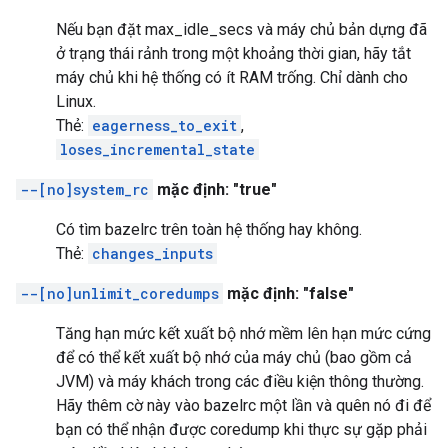
Nếu bạn đặt max_idle_secs và máy chủ bản dựng đã
ở trạng thái rảnh trong một khoảng thời gian, hãy tắt
máy chủ khi hệ thống có ít RAM trống. Chỉ dành cho
Linux.
Thẻ:
eagerness_to_exit
,
loses_incremental_state
--[no]system_rc
mặc định: "true"
Có tìm bazelrc trên toàn hệ thống hay không.
Thẻ:
changes_inputs
--[no]unlimit_coredumps
mặc định: "false"
Tăng hạn mức kết xuất bộ nhớ mềm lên hạn mức cứng
để có thể kết xuất bộ nhớ của máy chủ (bao gồm cả
JVM) và máy khách trong các điều kiện thông thường.
Hãy thêm cờ này vào bazelrc một lần và quên nó đi để
bạn có thể nhận được coredump khi thực sự gặp phải