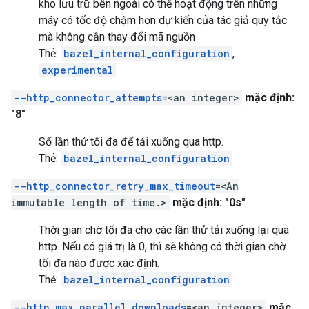
kho lưu trữ bên ngoài có thể hoạt động trên những
máy có tốc độ chậm hơn dự kiến của tác giả quy tắc
mà không cần thay đổi mã nguồn
Thẻ:
bazel_internal_configuration
,
experimental
--http_connector_attempts
=<an integer>
mặc định:
"8"
Số lần thử tối đa để tải xuống qua http.
Thẻ:
bazel_internal_configuration
--http_connector_retry_max_timeout
=<An
immutable length of time.>
mặc định: "0s"
Thời gian chờ tối đa cho các lần thử tải xuống lại qua
http. Nếu có giá trị là 0, thì sẽ không có thời gian chờ
tối đa nào được xác định.
Thẻ:
bazel_internal_configuration
--http_max_parallel_downloads
=<an integer>
mặc