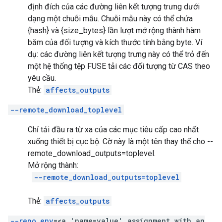
định đích của các đường liên kết tượng trưng dưới
dạng một chuỗi mẫu. Chuỗi mẫu này có thể chứa
{hash} và {size_bytes} lần lượt mở rộng thành hàm
băm của đối tượng và kích thước tính bằng byte. Ví
dụ: các đường liên kết tượng trưng này có thể trỏ đến
một hệ thống tệp FUSE tải các đối tượng từ CAS theo
yêu cầu.
Thẻ:
affects_outputs
--remote_download_toplevel
Chỉ tải đầu ra từ xa của các mục tiêu cấp cao nhất
xuống thiết bị cục bộ. Cờ này là một tên thay thế cho --
remote_download_outputs=toplevel.
Mở rộng thành:
--remote_download_outputs=toplevel
Thẻ:
affects_outputs
--repo_env
=<a 'name=value' assignment with an