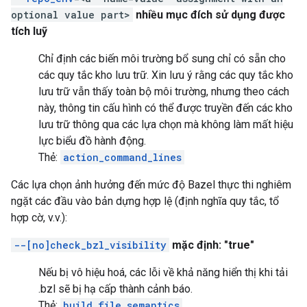
optional value part>
nhiều mục đích sử dụng được
tích luỹ
Chỉ định các biến môi trường bổ sung chỉ có sẵn cho
các quy tắc kho lưu trữ. Xin lưu ý rằng các quy tắc kho
lưu trữ vẫn thấy toàn bộ môi trường, nhưng theo cách
này, thông tin cấu hình có thể được truyền đến các kho
lưu trữ thông qua các lựa chọn mà không làm mất hiệu
lực biểu đồ hành động.
Thẻ:
action_command_lines
Các lựa chọn ảnh hưởng đến mức độ Bazel thực thi nghiêm
ngặt các đầu vào bản dựng hợp lệ (định nghĩa quy tắc, tổ
hợp cờ, v.v.):
--[no]check_bzl_visibility
mặc định: "true"
Nếu bị vô hiệu hoá, các lỗi về khả năng hiển thị khi tải
.bzl sẽ bị hạ cấp thành cảnh báo.
Thẻ:
build_file_semantics