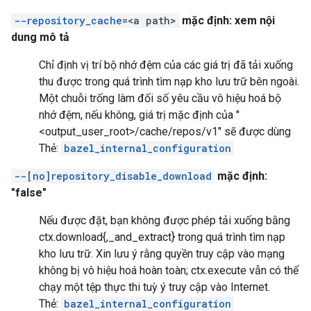
--repository_cache
=<a path>
mặc định: xem nội
dung mô tả
Chỉ định vị trí bộ nhớ đệm của các giá trị đã tải xuống
thu được trong quá trình tìm nạp kho lưu trữ bên ngoài.
Một chuỗi trống làm đối số yêu cầu vô hiệu hoá bộ
nhớ đệm, nếu không, giá trị mặc định của "
<output_user_root>/cache/repos/v1" sẽ được dùng
Thẻ:
bazel_internal_configuration
--[no]repository_disable_download
mặc định:
"false"
Nếu được đặt, bạn không được phép tải xuống bằng
ctx.download{,_and_extract} trong quá trình tìm nạp
kho lưu trữ. Xin lưu ý rằng quyền truy cập vào mạng
không bị vô hiệu hoá hoàn toàn; ctx.execute vẫn có thể
chạy một tệp thực thi tuỳ ý truy cập vào Internet.
Thẻ:
bazel_internal_configuration