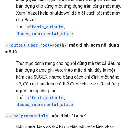
bản dựng cho cùng một ứng dụng trên cùng một máy.
Xem "bazel help shutdown" để biết cách tắt một máy
chủ Bazel.
Thẻ:
affects_outputs
,
loses_incremental_state
--output_user_root
=<path>
mặc định: xem nội dung
mô tả
Thư mục dành riêng cho người dùng mà tất cả đầu ra
bản dựng được ghi vào; theo mặc định, đây là một
hàm của $USER, nhưng bằng cách chỉ định một hằng
số, đầu ra bản dựng có thể được chia sẻ giữa những
người dùng cộng tác.
Thẻ:
affects_outputs
,
loses_incremental_state
--[no]preemptible
mặc định: "false"
Nếu đúng, lệnh có thể bị ưu tiên nếu một lệnh khác