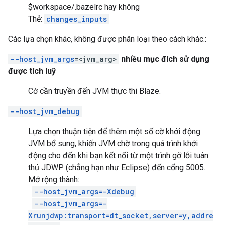
$workspace/.bazelrc hay không
Thẻ:
changes_inputs
Các lựa chọn khác, không được phân loại theo cách khác.:
--host_jvm_args
=<jvm_arg>
nhiều mục đích sử dụng
được tích luỹ
Cờ cần truyền đến JVM thực thi Blaze.
--host_jvm_debug
Lựa chọn thuận tiện để thêm một số cờ khởi động
JVM bổ sung, khiến JVM chờ trong quá trình khởi
động cho đến khi bạn kết nối từ một trình gỡ lỗi tuân
thủ JDWP (chẳng hạn như Eclipse) đến cổng 5005.
Mở rộng thành:
--host_jvm_args=-Xdebug
--host_jvm_args=-
Xrunjdwp:transport=dt_socket,server=y,addre