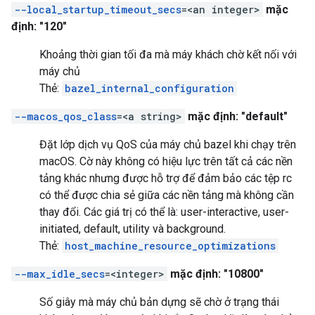
--local_startup_timeout_secs
=<an integer>
mặc
định: "120"
Khoảng thời gian tối đa mà máy khách chờ kết nối với
máy chủ
Thẻ:
bazel_internal_configuration
--macos_qos_class
=<a string>
mặc định: "default"
Đặt lớp dịch vụ QoS của máy chủ bazel khi chạy trên
macOS. Cờ này không có hiệu lực trên tất cả các nền
tảng khác nhưng được hỗ trợ để đảm bảo các tệp rc
có thể được chia sẻ giữa các nền tảng mà không cần
thay đổi. Các giá trị có thể là: user-interactive, user-
initiated, default, utility và background.
Thẻ:
host_machine_resource_optimizations
--max_idle_secs
=<integer>
mặc định: "10800"
Số giây mà máy chủ bản dựng sẽ chờ ở trạng thái