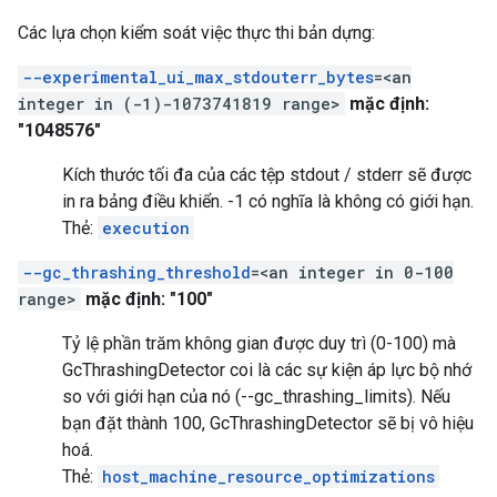
Các lựa chọn kiểm soát việc thực thi bản dựng:
--experimental_ui_max_stdouterr_bytes
=<an
integer in (-1)-1073741819 range>
mặc định:
"1048576"
Kích thước tối đa của các tệp stdout / stderr sẽ được
in ra bảng điều khiển. -1 có nghĩa là không có giới hạn.
Thẻ:
execution
--gc_thrashing_threshold
=<an integer in 0-100
range>
mặc định: "100"
Tỷ lệ phần trăm không gian được duy trì (0-100) mà
GcThrashingDetector coi là các sự kiện áp lực bộ nhớ
so với giới hạn của nó (--gc_thrashing_limits). Nếu
bạn đặt thành 100, GcThrashingDetector sẽ bị vô hiệu
hoá.
Thẻ:
host_machine_resource_optimizations