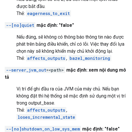
được bắt đầu.
Thẻ:
eagerness_to_exit
--[no]quiet
mặc định: "false"
Nếu đúng, sẽ không có thông báo thông tin nào được
phát trên bảng điều khiển, chỉ có lỗi. Việc thay đổi lựa
chọn này sẽ không khiến máy chủ khởi động lại.
Thẻ:
affects_outputs
,
bazel_monitoring
--server_jvm_out
=<path>
mặc định: xem nội dung mô
tả
Vị trí để ghi đầu ra của JVM của máy chủ. Nếu bạn
không đặt thì hệ thống sẽ mặc định sử dụng một vị trí
trong output_base.
Thẻ:
affects_outputs
,
loses_incremental_state
--[no]shutdown_on_low_sys_mem
mặc định: "false"