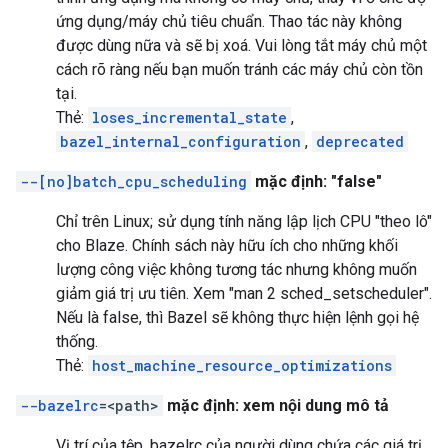
ứng dụng/máy chủ tiêu chuẩn. Thao tác này không
được dùng nữa và sẽ bị xoá. Vui lòng tắt máy chủ một
cách rõ ràng nếu bạn muốn tránh các máy chủ còn tồn
tại.
Thẻ:
loses_incremental_state
,
bazel_internal_configuration
,
deprecated
--[no]batch_cpu_scheduling
mặc định: "false"
Chỉ trên Linux; sử dụng tính năng lập lịch CPU "theo lô"
cho Blaze. Chính sách này hữu ích cho những khối
lượng công việc không tương tác nhưng không muốn
giảm giá trị ưu tiên. Xem "man 2 sched_setscheduler".
Nếu là false, thì Bazel sẽ không thực hiện lệnh gọi hệ
thống.
Thẻ:
host_machine_resource_optimizations
--bazelrc
=<path>
mặc định: xem nội dung mô tả
Vị trí của tệp .bazelrc của người dùng chứa các giá trị