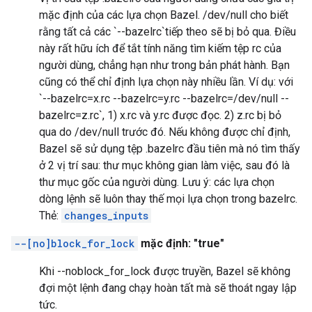
mặc định của các lựa chọn Bazel. /dev/null cho biết
rằng tất cả các `--bazelrc`tiếp theo sẽ bị bỏ qua. Điều
này rất hữu ích để tắt tính năng tìm kiếm tệp rc của
người dùng, chẳng hạn như trong bản phát hành. Bạn
cũng có thể chỉ định lựa chọn này nhiều lần. Ví dụ: với
`--bazelrc=x.rc --bazelrc=y.rc --bazelrc=/dev/null --
bazelrc=z.rc`, 1) x.rc và y.rc được đọc. 2) z.rc bị bỏ
qua do /dev/null trước đó. Nếu không được chỉ định,
Bazel sẽ sử dụng tệp .bazelrc đầu tiên mà nó tìm thấy
ở 2 vị trí sau: thư mục không gian làm việc, sau đó là
thư mục gốc của người dùng. Lưu ý: các lựa chọn
dòng lệnh sẽ luôn thay thế mọi lựa chọn trong bazelrc.
Thẻ:
changes_inputs
--[no]block_for_lock
mặc định: "true"
Khi --noblock_for_lock được truyền, Bazel sẽ không
đợi một lệnh đang chạy hoàn tất mà sẽ thoát ngay lập
tức.