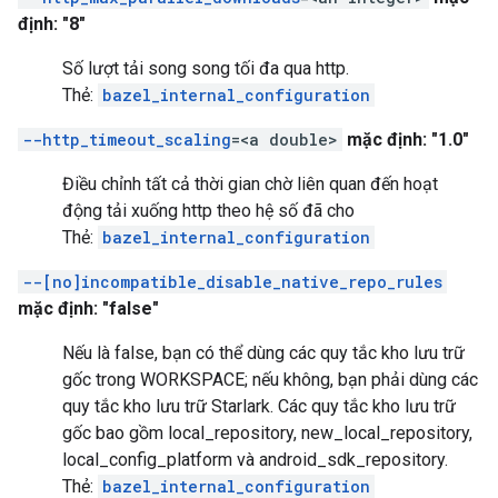
định: "8"
Số lượt tải song song tối đa qua http.
Thẻ:
bazel_internal_configuration
--http_timeout_scaling
=<a double>
mặc định: "1.0"
Điều chỉnh tất cả thời gian chờ liên quan đến hoạt
động tải xuống http theo hệ số đã cho
Thẻ:
bazel_internal_configuration
--[no]incompatible_disable_native_repo_rules
mặc định: "false"
Nếu là false, bạn có thể dùng các quy tắc kho lưu trữ
gốc trong WORKSPACE; nếu không, bạn phải dùng các
quy tắc kho lưu trữ Starlark. Các quy tắc kho lưu trữ
gốc bao gồm local_repository, new_local_repository,
local_config_platform và android_sdk_repository.
Thẻ:
bazel_internal_configuration