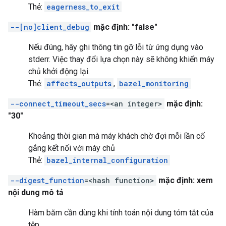
Thẻ:
eagerness_to_exit
--[no]client_debug
mặc định: "false"
Nếu đúng, hãy ghi thông tin gỡ lỗi từ ứng dụng vào
stderr. Việc thay đổi lựa chọn này sẽ không khiến máy
chủ khởi động lại.
Thẻ:
affects_outputs
,
bazel_monitoring
--connect_timeout_secs
=<an integer>
mặc định:
"30"
Khoảng thời gian mà máy khách chờ đợi mỗi lần cố
gắng kết nối với máy chủ
Thẻ:
bazel_internal_configuration
--digest_function
=<hash function>
mặc định: xem
nội dung mô tả
Hàm băm cần dùng khi tính toán nội dung tóm tắt của
tệp.