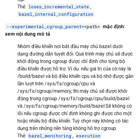
Thẻ:
loses_incremental_state
,
bazel_internal_configuration
--experimental_cgroup_parent
=<path>
mặc định:
xem nội dung mô tả
Nhóm điều khiển nơi bắt đầu máy chủ bazel dưới
dạng đường dẫn tuyệt đối. Quá trình máy chủ sẽ được
khởi động trong cgroup được chỉ định cho từng bộ
điều khiển được hỗ trợ. Ví dụ: nếu giá trị của cờ này là
/build/bazel và bộ điều khiển cpu và bộ nhớ được gắn
lần lượt trên /sys/fs/cgroup/cpu và
/sys/fs/cgroup/memory, thì máy chủ sẽ được khởi
động trong cgroup /sys/fs/cgroup/cpu/build/bazel
và /sys/fs/cgroup/memory/build/bazel.Sẽ không có
lỗi nếu cgroup được chỉ định không ghi được cho một
hoặc nhiều bộ điều khiển. Tuỳ chọn này không có tác
dụng trên những nền tảng không hỗ trợ cgroup.
Thẻ:
bazel_monitoring
,
execution