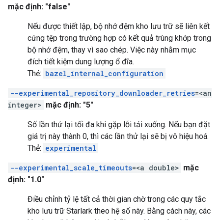
mặc định: "false"
Nếu được thiết lập, bộ nhớ đệm kho lưu trữ sẽ liên kết
cứng tệp trong trường hợp có kết quả trùng khớp trong
bộ nhớ đệm, thay vì sao chép. Việc này nhằm mục
đích tiết kiệm dung lượng ổ đĩa.
Thẻ:
bazel_internal_configuration
--experimental_repository_downloader_retries
=<an
integer>
mặc định: "5"
Số lần thử lại tối đa khi gặp lỗi tải xuống. Nếu bạn đặt
giá trị này thành 0, thì các lần thử lại sẽ bị vô hiệu hoá.
Thẻ:
experimental
--experimental_scale_timeouts
=<a double>
mặc
định: "1.0"
Điều chỉnh tỷ lệ tất cả thời gian chờ trong các quy tắc
kho lưu trữ Starlark theo hệ số này. Bằng cách này, các