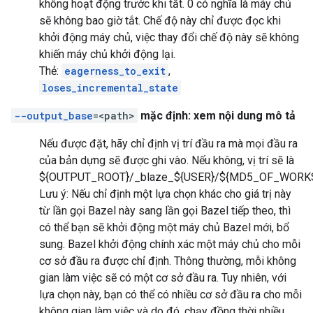
không hoạt động trước khi tắt. 0 có nghĩa là máy chủ
sẽ không bao giờ tắt. Chế độ này chỉ được đọc khi
khởi động máy chủ, việc thay đổi chế độ này sẽ không
khiến máy chủ khởi động lại.
Thẻ:
eagerness_to_exit
,
loses_incremental_state
--output_base
=<path>
mặc định: xem nội dung mô tả
Nếu được đặt, hãy chỉ định vị trí đầu ra mà mọi đầu ra
của bản dựng sẽ được ghi vào. Nếu không, vị trí sẽ là
${OUTPUT_ROOT}/_blaze_${USER}/${MD5_OF_WORK
Lưu ý: Nếu chỉ định một lựa chọn khác cho giá trị này
từ lần gọi Bazel này sang lần gọi Bazel tiếp theo, thì
có thể bạn sẽ khởi động một máy chủ Bazel mới, bổ
sung. Bazel khởi động chính xác một máy chủ cho mỗi
cơ sở đầu ra được chỉ định. Thông thường, mỗi không
gian làm việc sẽ có một cơ sở đầu ra. Tuy nhiên, với
lựa chọn này, bạn có thể có nhiều cơ sở đầu ra cho mỗi
không gian làm việc và do đó, chạy đồng thời nhiều