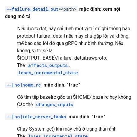
--failure_detail_out
=<path>
mặc định: xem nội
dung mô tả
Nếu được đặt, hãy chỉ định một vị trí để ghi thông báo
protobuf failure_detail nếu máy chủ gặp lỗi và không
thể báo cáo lỗi đó qua gRPC như bình thường. Nếu
không, vị trí sẽ là
${OUTPUT_BASE}/failure_detail.rawproto.
Thẻ:
affects_outputs
,
loses_incremental_state
--[no]home_rc
mặc định: "true"
Có tìm tệp bazelrc gốc tại $HOME/.bazelrc hay không
Các thẻ:
changes_inputs
--[no]idle_server_tasks
mặc định: "true"
Chạy System.gc() khi máy chủ ở trạng thái rảnh
Thẻ:
loses_incremental_state
,