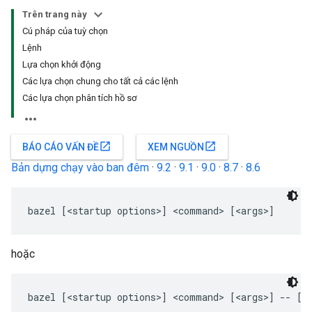
Trên trang này
Cú pháp của tuỳ chọn
Lệnh
Lựa chọn khởi động
Các lựa chọn chung cho tất cả các lệnh
Các lựa chọn phân tích hồ sơ
open_in_new
open_in_new
BÁO CÁO VẤN ĐỀ
XEM NGUỒN
Bản dựng chạy vào ban đêm
·
9.2
·
9.1
·
9.0
·
8.7
·
8.6
hoặc