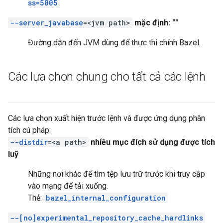
ss=5005
--server_javabase
=<jvm path>
mặc định: ""
Đường dẫn đến JVM dùng để thực thi chính Bazel.
Các lựa chọn chung cho tất cả các lệnh
Các lựa chọn xuất hiện trước lệnh và được ứng dụng phân
tích cú pháp:
--distdir
=<a path>
nhiều mục đích sử dụng được tích
luỹ
Những nơi khác để tìm tệp lưu trữ trước khi truy cập
vào mạng để tải xuống.
Thẻ:
bazel_internal_configuration
--[no]experimental_repository_cache_hardlinks