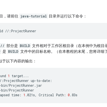
目，请前往
java-tutorial
目录并运行以下命令：
ld
//:ProjectRunner
//
部分是
BUILD
文件相对于工作区根目录（在本例中为根目
r
是
BUILD
文件中的目标名称。（在本教程的末尾，您将详细
成类似于以下内容的输出：
ound
1
/:ProjectRunner
apsed
time:
1
.021s,
Critical
Path:
0