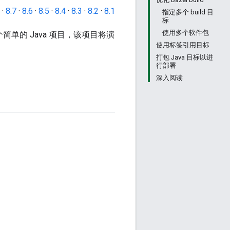
·
8.7
·
8.6
·
8.5
·
8.4
·
8.3
·
8.2
·
8.1
指定多个 build 目
标
使用多个软件包
个简单的 Java 项目，该项目将演
使用标签引用目标
打包 Java 目标以进
行部署
深入阅读