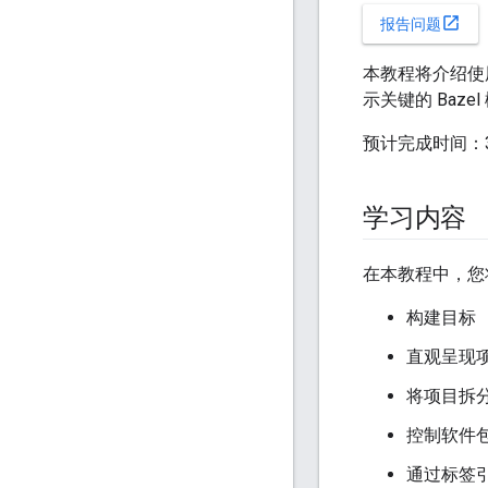
open_in_new
报告问题
本教程将介绍使用
示关键的 Baz
预计完成时间：3
学习内容
在本教程中，您
构建目标
直观呈现
将项目拆
控制软件
通过标签