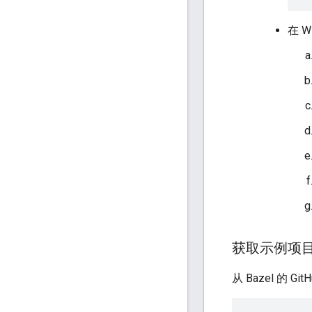
在 W
获取示例项
从 Bazel 的 