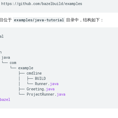
https://github.com/bazelbuild/examples
目位于
examples/java-tutorial
目录中，结构如下：
al
n
java
└──
com
└──
example
├──
cmdline
│
├──
BUILD
│
└──
Runner
.
java
├──
Greeting
.
java
└──
ProjectRunner
.
java
bazel