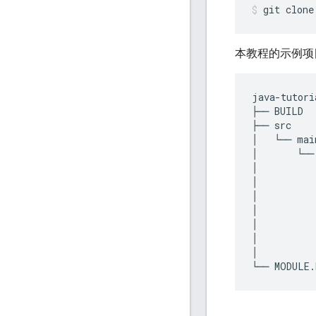
git
clone
本教程的示例项
java
-
tutori
├──
BUILD
├──
src
│
└──
mai
│
└──
│
│
│
│
│
│
│
└──
MODULE
.