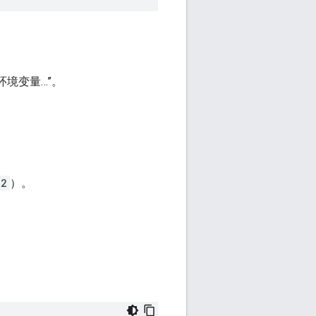
“环境变量…”。
52
）。