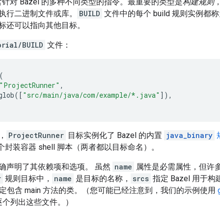
针对 Bazel 的多种不同类型的指令。最重要的类型是
构建规则
执行二进制文件或库。
BUILD
文件中的每个 build 规则实例都
标还可以指向其他目标。
orial/BUILD
文件：
(
"ProjectRunner"
,
glob
([
"src/main/java/com/example/*.java"
]),
，
ProjectRunner
目标实例化了 Bazel 的内置
java_binary
封装容器 shell 脚本（两者都以目标命名）。
确声明了其依赖项和选项。 虽然
name
属性是必需属性，但许
r
规则目标中，
name
是目标的名称，
srcs
指定 Bazel 用
定包含 main 方法的类。（您可能已经注意到，我们的示例使用
是逐个列出这些文件。）