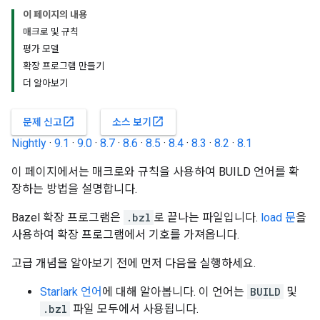
이 페이지의 내용
매크로 및 규칙
평가 모델
확장 프로그램 만들기
더 알아보기
open_in_new
open_in_new
문제 신고
소스 보기
Nightly
·
9.1
·
9.0
·
8.7
·
8.6
·
8.5
·
8.4
·
8.3
·
8.2
·
8.1
이 페이지에서는 매크로와 규칙을 사용하여 BUILD 언어를 확
장하는 방법을 설명합니다.
Bazel 확장 프로그램은
.bzl
로 끝나는 파일입니다.
load 문
을
사용하여 확장 프로그램에서 기호를 가져옵니다.
고급 개념을 알아보기 전에 먼저 다음을 실행하세요.
Starlark 언어
에 대해 알아봅니다. 이 언어는
BUILD
및
.bzl
파일 모두에서 사용됩니다.