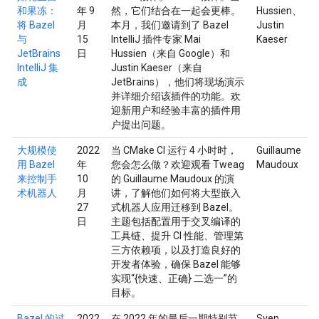
和果冻：
年 9
然，它们结合在一起会更棒。
Hussien、
将 Bazel
月
本月，我们邀请到了 Bazel
Justin
与
15
IntelliJ 插件专家 Mai
Kaeser
JetBrains
日
Hussien（来自 Google）和
IntelliJ 集
Justin Kaeser（来自
成
JetBrains），他们将现场演示
并详细介绍该插件的功能。欢
迎新用户和经验丰富的插件用
户提出问题。
大规模使
2022
当 CMake CI 运行 4 小时时，
Guillaume
用 Bazel
年
您会怎么做？欢迎观看 Tweag
Maudoux
来控制手
10
的 Guillaume Maudoux 的演
术机器人
月
讲，了解他们如何将大型嵌入
27
式机器人应用迁移到 Bazel。
日
主题包括配置用于交叉编译的
工具链、提升 CI 性能、管理第
三方依赖项，以及打造良好的
开发者体验，确保 Bazel 能够
实现“{快速、正确} 二选一”的
目标。
Bazel 的过
2022
在 2022 年的最后一期特别节
Sven