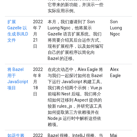
它带来的新功能，并演示一些
实际应用示例。
扩展
2022
本月，我们邀请到了 Son
Son
Gazelle 以
年 7
Luong Ngoc，他将展示
Luong
生成 BUILD
月
Gazelle 语言扩展系统。我们
Ngoc
文件
21
将简要介绍其后台运作方式、
日
现有扩展程序，以及如何编写
自己的扩展程序以简化向
Bazel 的迁移。
将 Bazel
2022
在此次动态中，Alex Eagle 将
Alex
用于
年 8
与我们一起探讨如何在 Bazel
Eagle
JavaScript
月
下运行 JavaScript 构建工具。
项目
18
我们将介绍两个示例：Vue.js
日
前端和 Nest 后端。我们将介
绍如何迁移到 Aspect 提供的
较新 rules_js，并研究该工具
如何提取第三方依赖项并在
Node.js 运行时中解析这些依
赖项。
如花生酱
2022
Bazel 很棒。IntelliJ 很棒。当
Mai