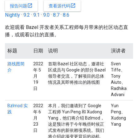
open_in_new
open_in_new
报告问题
查看源代码
Nightly
·
9.2
·
9.1
·
9.0
·
8.7
·
8.6
欢迎观看 Bazel 开发者关系工程师每月带来的社区动态直
播，或观看以往的直播。
标题
日期
说明
演讲者
路线图简
2022
首期 Bazel 社区动态，邀请社
Sven
介
年 5
区成员与 Google 的部分 Bazel
Tiffe、
月
领导者交流，了解项目的总体
Tony
19
情况及其即将推出的路线图
Aiuto、
日
Radhika
Advani
Bzlmod 实
2022
本月，我们邀请到了 Google
Yun
践
年 6
工程师 Yun Peng 和 Xudong
Peng、
月
Yang，他们将介绍 Bzlmod，
Xudong
23
这是预计将于今年晚些时候正
Yang
日
式发布的新依赖项系统。我们
将介绍此项变更背后的动机、