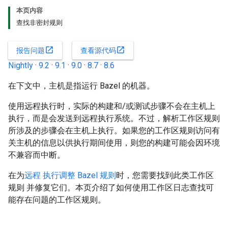
本页内容
查找非密封规则
open_in_new
open_in_new
报告问题
查看源代码
Nightly
·
9.2
·
9.1
·
9.0
·
8.7
·
8.6
在下文中，主机是指运行 Bazel 的机器。
使用远程执行时，实际的构建和/或测试步骤不会在主机上
执行，而是会发送到远程执行系统。不过，解析工作区规则
所涉及的步骤会在主机上执行。如果您的工作区规则访问有
关主机的信息以供执行期间使用，则您的构建可能会因环境
不兼容而中断。
在为
远程 执行调整 Bazel 规则
时，您需要找到此类工作区
规则 并修复它们。本页介绍了如何使用工作区日志查找可
能存在问题的工作区规则。