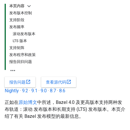
本页内容
发布版本控制
支持阶段
发布频率
滚动发布版本
LTS 版本
支持矩阵
发布程序和政策
报告回归问题
open_in_new
open_in_new
报告问题
查看源代码
Nightly
·
9.2
·
9.1
·
9.0
·
8.7
·
8.6
正如在
原始博文
中所述，Bazel 4.0 及更高版本支持两种发
布轨道：滚动 发布版本和长期支持 (LTS) 发布版本。本页介
绍了有关 Bazel 发布模型的最新信息。