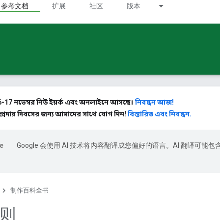
参考文档
扩展
社区
版本
-17 নভেম্বর নিউ ইয়র্ক এবং অনলাইনে আসছে।
নিবন্ধন আজ!
ম্প্রদায় দিবসের জন্য আমাদের সাথে যোগ দিন!
বিস্তারিত এবং নিবন্ধন.
Google 会使用 AI 技术将内容翻译成您偏好的语言。AI 翻译可能包
制作百科全书
规则