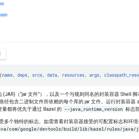
me
hain
y
ew
(
name
, 
deps
, 
srcs
, 
data
, 
resources
, 
args
, 
classpath_reso
包 (JAR)（“jar 文件”），以及一个与规则同名的封装容器 Shell 
径包含二进制文件所依赖的每个库的 jar 文件。运行封装容器 sh
量都将优先于通过 Bazel 的
--java_runtime_version
标志
受多个独特的标志。如需查看封装容器接受的可配置标志和环境
ava/com/google/devtools/build/lib/bazel/rules/java/j