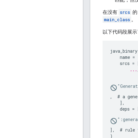
在没有
srcs
main_class
。
以下代码段展示
java_binary(
    name = 
    srcs = [
...
"Generat
,  # a gene
    ],

    deps = 
":genera
],  # rule 