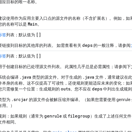
相应目标的唯一名称。
建议使用作为应用主要入口点的源文件的名称（不含扩展名）。例如，如
Main
您的名称可以是
。
[]
标签
列表；默认值为
deps
要链接到目标的其他库的列表。 如需查看有关
的一般注释，请参阅
[]
标签
列表；默认值为
用于创建目标的已处理源文件列表。 此属性几乎总是必需属性；请参阅下
.java
.java
系统会编译
类型的源文件。对于生成的
文件，通常建议在此
件本身的名称。这不仅提高了可读性，还使规则更能适应未来的变化：如
outs
deps
您只需修复一个位置：生成规则的
。您不应在
中列出生成规则
.srcjar
类型为
的源文件会被解压缩并编译。（如果您需要使用 genrule
有用。）
genrule
filegroup
规则：如果规则（通常为
或
）生成了上述任何文件
文件相同。