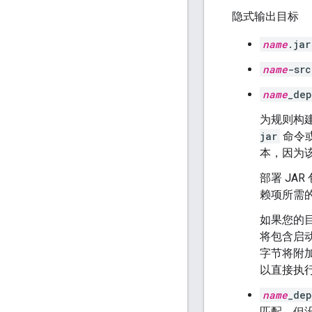
隐式输出目标
name
.jar
name
-src
name
_dep
为规则构
jar
命令
本，因为
部署 J
赖项所需的
如果您的
将包含启动
字节将附加
以直接执行
name
_dep
匹配，但没有