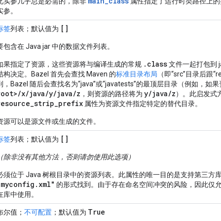
main_class
此实参几乎总是必需的，除非
属性指定了运行时类路径上的
实参。
[]
标签
列表；默认值为
要包含在 Java jar 中的数据文件列表。
.class
如果指定了资源，这些资源将与编译生成的常规
文件一起打包到 j
结构决定。Bazel 首先会查找 Maven 的
标准目录布局
（即“src”目录后跟“
到，Bazel 随后会查找名为“java”或“javatests”的最顶层目录（例如，
root>/x/java/y/java/z
y/java/z
，则资源的路径将为
）。此启发式
resource_strip_prefix
属性为资源文件指定特定的替代目录。
资源可以是源文件或生成的文件。
[]
标签
列表；默认值为
（除非没有其他方法，否则请勿使用此选项）
必须位于 Java 树根目录中的资源列表。此属性的唯一目的是支持第三
"myconfig.xml"
的形式找到。由于存在命名空间冲突的风险，因此仅
在库中使用。
True
布尔值；
不可配置
；默认值为