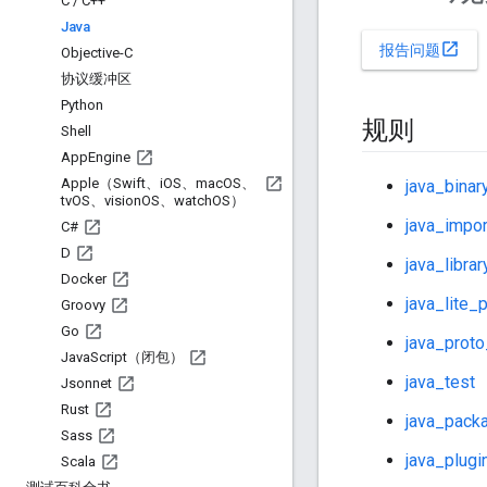
C
/
C++
Java
open_in_new
报告问题
Objective-C
协议缓冲区
Python
规则
Shell
App
Engine
Apple（Swift、i
OS、mac
OS、
java_binar
tv
OS、vision
OS、watch
OS）
java_impor
C#
D
java_librar
Docker
java_lite_p
Groovy
Go
java_proto
Java
Script（闭包）
java_test
Jsonnet
Rust
java_packa
Sass
java_plugi
Scala