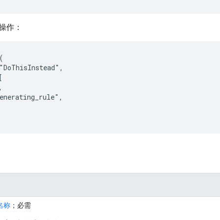
操作：


"DoThisInstead",



,

enerating_rule",

名称
；必需