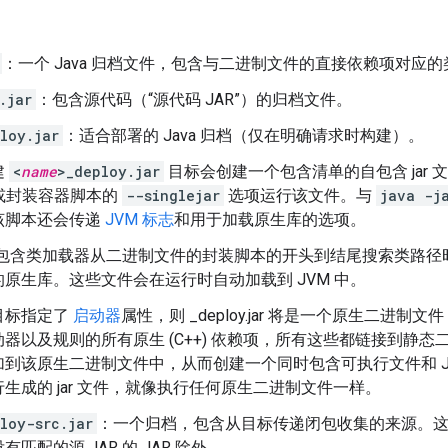
：一个 Java 归档文件，包含与二进制文件的直接依赖项对应
.jar
：包含源代码（“源代码 JAR”）的归档文件。
loy.jar
：适合部署的 Java 归档（仅在明确请求时构建）。
建
<
name
>_deploy.jar
目标会创建一个包含清单的自包含 jar
或封装容器脚本的
--singlejar
选项运行该文件。与
java -j
该脚本还会传递
JVM 标志
和用于加载原生库的选项。
AR 包含类加载器从二进制文件的封装脚本的开头到结尾搜索类路
原生库。这些文件会在运行时自动加载到 JVM 中。
目标指定了
启动器
属性，则 _deploy.jar 将是一个原生二进制
器以及规则的所有原生 (C++) 依赖项，所有这些都链接到静态二进
到该原生二进制文件中，从而创建一个同时包含可执行文件和 Java
生成的 jar 文件，就像执行任何原生二进制文件一样。
loy-src.jar
：一个归档，包含从目标传递闭包收集的来源。
匹配的源 JAR 的 JAR 除外。