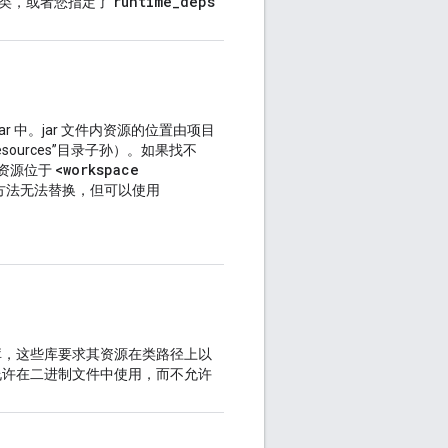
runtime_deps
类，或者您指定了
ar 中。jar 文件内资源的位置由项目
resources”目录子孙）。如果找不
<workspace
如果资源位于
方法无法替换，但可以使用
方库，这些库要求其资源在类路径上以
允许在二进制文件中使用，而不允许