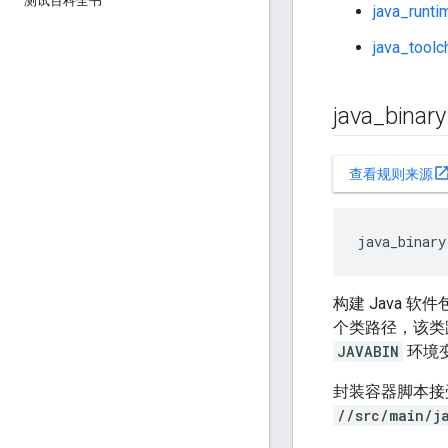
测试百科全书
java_runti
java_toolc
java
_
binar
open_in_n
查看规则来源
java_binary
构建 Java 软件
个类路径，该类路
JAVABIN
环境变
封装容器脚本接
//src/main/j