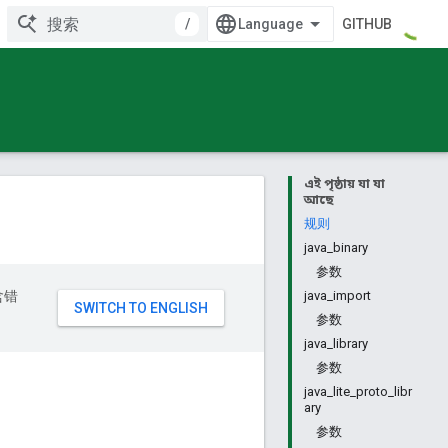
/
GITHUB
এই পৃষ্ঠায় যা যা
আছে
规则
java_binary
参数
含错
java_import
参数
java_library
参数
java_lite_proto_libr
ary
参数