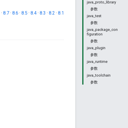
java_proto_library
参数
·
8.7
·
8.6
·
8.5
·
8.4
·
8.3
·
8.2
·
8.1
java_test
参数
java_package_con
figuration
参数
java_plugin
参数
java_runtime
参数
java_toolchain
参数