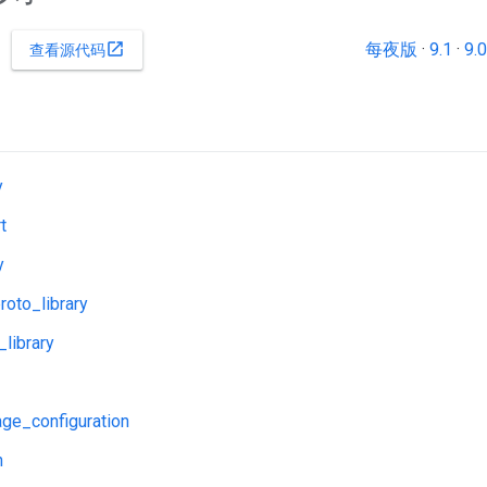
每夜版
·
9.1
·
9.0
open_in_new
查看源代码
y
t
y
roto_library
_library
ge_configuration
n