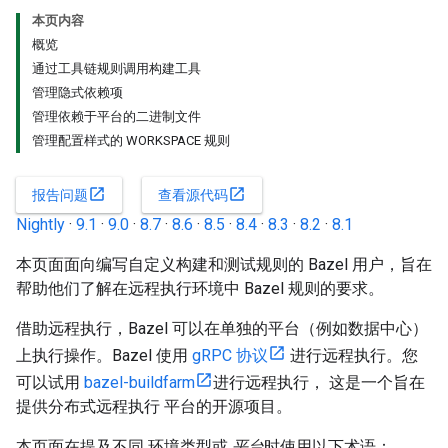
本页内容
概览
通过工具链规则调用构建工具
管理隐式依赖项
管理依赖于平台的二进制文件
管理配置样式的 WORKSPACE 规则
open_in_new
open_in_new
报告问题
查看源代码
Nightly
·
9.1
·
9.0
·
8.7
·
8.6
·
8.5
·
8.4
·
8.3
·
8.2
·
8.1
本页面面向编写自定义构建和测试规则的 Bazel 用户，旨在
帮助他们了解在远程执行环境中 Bazel 规则的要求。
借助远程执行，Bazel 可以在单独的平台（例如数据中心）
上执行操作。Bazel 使用
gRPC 协议
进行远程执行。您
可以试用
bazel-buildfarm
进行远程执行， 这是一个旨在
提供分布式远程执行 平台的开源项目。
本页面在提及不同 环境类型或
平台
时使用以下术语：