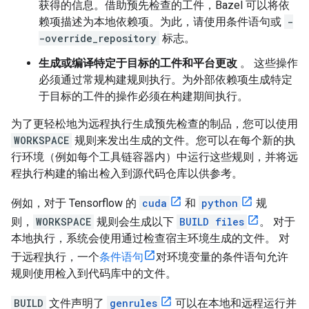
获得的信息。借助预先检查的工件，Bazel 可以将依
赖项描述为本地依赖项。为此，请使用条件语句或
-
-override_repository
标志。
生成或编译特定于目标的工件和平台更改
。 这些操作
必须通过常规构建规则执行。为外部依赖项生成特定
于目标的工件的操作必须在构建期间执行。
为了更轻松地为远程执行生成预先检查的制品，您可以使用
WORKSPACE
规则来发出生成的文件。您可以在每个新的执
行环境（例如每个工具链容器内）中运行这些规则，并将远
程执行构建的输出检入到源代码仓库以供参考。
例如，对于 Tensorflow 的
cuda
和
python
规
则，
WORKSPACE
规则会生成以下
BUILD files
。 对于
本地执行，系统会使用通过检查宿主环境生成的文件。 对
于远程执行，一个
条件语句
对环境变量的条件语句允许
规则使用检入到代码库中的文件。
BUILD
文件声明了
genrules
可以在本地和远程运行并