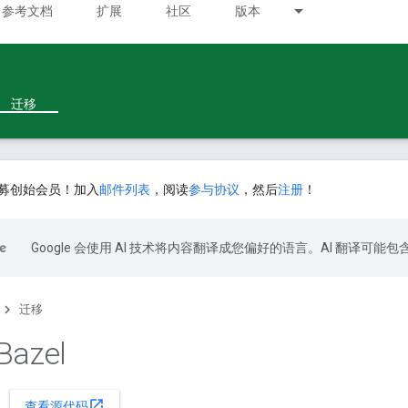
参考文档
扩展
社区
版本
迁移
募创始会员！加入
邮件列表
，阅读
参与协议
，然后
注册
！
Google 会使用 AI 技术将内容翻译成您偏好的语言。AI 翻译可能
迁移
azel
open_in_new
查看源代码