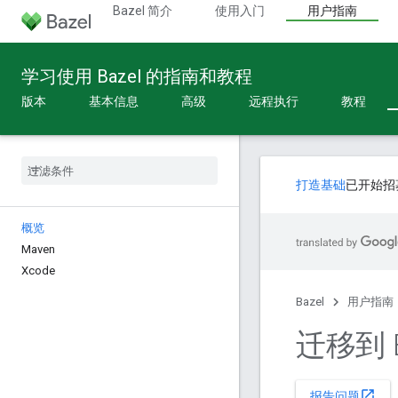
Bazel 简介
使用入门
用户指南
学习使用 Bazel 的指南和教程
版本
基本信息
高级
远程执行
教程
打造基础
已开始招
概览
Maven
Xcode
Bazel
用户指南
迁移到 B
open_in_new
报告问题