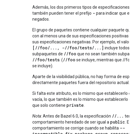
Además, los dos primeros tipos de especificaciones 
-
también pueden tener el prefijo
para indicar que est
negados.
El grupo de paquetes contiene cualquier paquete que 
con al menos una de sus especificaciones positivas y
sus especificaciones negativas. Por ejemplo, el valor
[//foo/..., -//foo/tests/...]
incluye todos lo
//foo
subpaquetes de
que no sean también subpaqu
//foo/tests
//foo
. (
se incluye, mientras que //foo
se incluye).
Aparte de la visibilidad pública, no hay forma de espec
directamente paquetes fuera del repositorio actual.
Si falta este atributo, es lo mismo que establecerlo en 
vacía, lo que también es lo mismo que establecerlo en 
private
que solo contiene
.
//...
Nota:
Antes de Bazel 6.0, la especificación
tenía
public
comportamiento heredado de ser igual a
. Est
--
comportamiento se corrige cuando se habilita
incompatible_fix_package_group_reporoot_