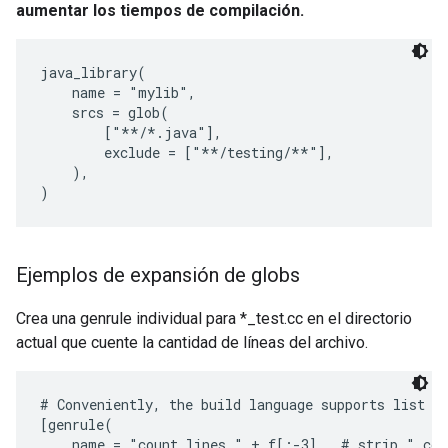
aumentar los tiempos de compilación.
java_library(

    name = "mylib",

    srcs = glob(

        ["**/*.java"],

        exclude = ["**/testing/**"],

    ),

Ejemplos de expansión de globs
Crea una genrule individual para *_test.cc en el directorio
actual que cuente la cantidad de líneas del archivo.
# Conveniently, the build language supports list co
[genrule(

    name = "count_lines_" + f[:-3],  # strip ".cc"
