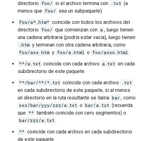
directorio
foo/
si el archivo termina con
.txt
(a
menos que
foo/
sea un subpaquete).
foo/a*.htm*
coincide con todos los archivos del
directorio
foo/
que comienzan con
a
, luego tienen
una cadena arbitraria (podría estar vacía), luego tienen
.htm
y terminan con otra cadena arbitraria, como
foo/axx.htm
y
foo/a.html
o
foo/axxx.html
.
**/a.txt
coincide con cada archivo
a.txt
en cada
subdirectorio de este paquete.
**/bar/**/*.txt
coincide con cada archivo
.txt
en cada subdirectorio de este paquete, si al menos
un directorio en la ruta resultante se llama
bar
, como
xxx/bar/yyy/zzz/a.txt
o
bar/a.txt
(recuerda
que
**
también coincide con cero segmentos) o
bar/zzz/a.txt
.
**
coincide con cada archivo en cada subdirectorio
de este paquete.