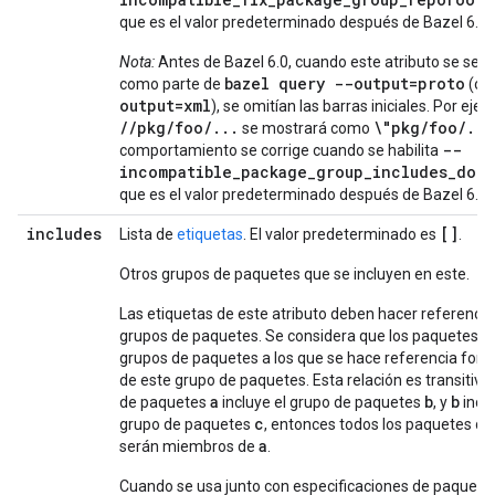
que es el valor predeterminado después de Bazel 6.0.
Nota:
Antes de Bazel 6.0, cuando este atributo se seri
bazel query --output=proto
como parte de
(o
output=xml
), se omitían las barras iniciales. Por ejem
//pkg/foo/...
\"pkg/foo/...
se mostrará como
--
comportamiento se corrige cuando se habilita
incompatible_package_group_includes_doub
que es el valor predeterminado después de Bazel 6.0.
includes
[]
Lista de
etiquetas
. El valor predeterminado es
.
Otros grupos de paquetes que se incluyen en este.
Las etiquetas de este atributo deben hacer referencia
grupos de paquetes. Se considera que los paquetes de
grupos de paquetes a los que se hace referencia for
de este grupo de paquetes. Esta relación es transitiva: 
a
b
b
de paquetes
incluye el grupo de paquetes
, y
inclu
c
grupo de paquetes
, entonces todos los paquetes d
a
serán miembros de
.
Cuando se usa junto con especificaciones de paquete