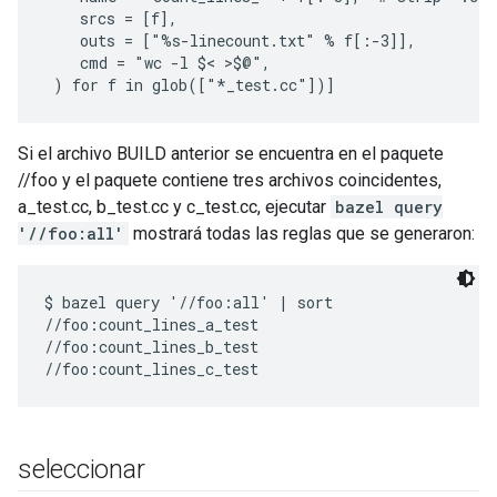
    srcs = [f],

    outs = ["%s-linecount.txt" % f[:-3]],

    cmd = "wc -l $< >$@",

Si el archivo BUILD anterior se encuentra en el paquete
//foo y el paquete contiene tres archivos coincidentes,
a_test.cc, b_test.cc y c_test.cc, ejecutar
bazel query
'//foo:all'
mostrará todas las reglas que se generaron:
$ bazel query '//foo:all' | sort

//foo:count_lines_a_test

//foo:count_lines_b_test

seleccionar