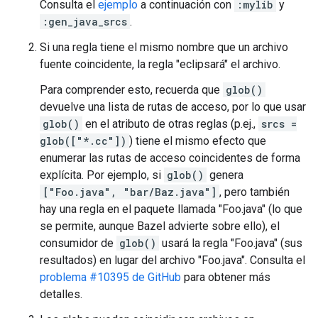
Consulta el
ejemplo
a continuación con
:mylib
y
:gen_java_srcs
.
Si una regla tiene el mismo nombre que un archivo
fuente coincidente, la regla "eclipsará" el archivo.
Para comprender esto, recuerda que
glob()
devuelve una lista de rutas de acceso, por lo que usar
glob()
en el atributo de otras reglas (p.ej.,
srcs =
glob(["*.cc"])
) tiene el mismo efecto que
enumerar las rutas de acceso coincidentes de forma
explícita. Por ejemplo, si
glob()
genera
["Foo.java", "bar/Baz.java"]
, pero también
hay una regla en el paquete llamada "Foo.java" (lo que
se permite, aunque Bazel advierte sobre ello), el
consumidor de
glob()
usará la regla "Foo.java" (sus
resultados) en lugar del archivo "Foo.java". Consulta el
problema #10395 de GitHub
para obtener más
detalles.