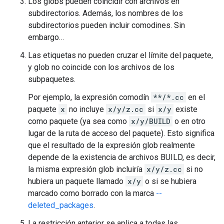
Los globs pueden coincidir con archivos en
subdirectorios. Además, los nombres de los
subdirectorios pueden incluir comodines. Sin
embargo…
Las etiquetas no pueden cruzar el límite del paquete,
y glob no coincide con los archivos de los
subpaquetes.
Por ejemplo, la expresión comodín
**/*.cc
en el
paquete
x
no incluye
x/y/z.cc
si
x/y
existe
como paquete (ya sea como
x/y/BUILD
o en otro
lugar de la ruta de acceso del paquete). Esto significa
que el resultado de la expresión glob realmente
depende de la existencia de archivos BUILD, es decir,
la misma expresión glob incluiría
x/y/z.cc
si no
hubiera un paquete llamado
x/y
o si se hubiera
marcado como borrado con la marca
--
deleted_packages
.
La restricción anterior se aplica a todas las