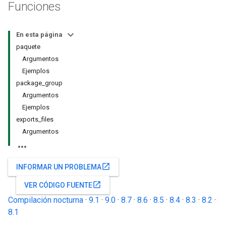
Funciones
En esta página
paquete
Argumentos
Ejemplos
package_group
Argumentos
Ejemplos
exports_files
Argumentos
open_in_new
INFORMAR UN PROBLEMA
open_in_new
VER CÓDIGO FUENTE
Compilación nocturna
·
9.1
·
9.0
·
8.7
·
8.6
·
8.5
·
8.4
·
8.3
·
8.2
·
8.1