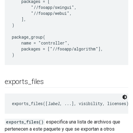
    packages = [

        "//fooapp/swingui",

        "//fooapp/webui",

    ],

)

package_group(

    name = "controller",

    packages = ["//fooapp/algorithm"],

exports
_
files
exports_files([
label
, ...], visibility, licenses)
exports_files()
especifica una lista de archivos que
pertenecen a este paquete y que se exportan a otros