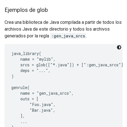
Ejemplos de glob
Crea una biblioteca de Java compilada a partir de todos los
archivos Java de este directorio y todos los archivos
generados por la regla
:gen_java_srcs
.
java_library(

    name = "mylib",

    srcs = glob(["*.java"]) + [":gen_java_srcs"],

    deps = "...",

)

genrule(

    name = "gen_java_srcs",

    outs = [

        "Foo.java",

        "Bar.java",

    ],

    ...
