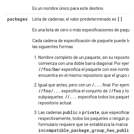
Es un nombre único para este destino.
packages
[]
Lista de cadenas; el valor predeterminado es
Es una lista de cero o más especificaciones de paquet
Cada cadena de especificación de paquete puede ten
las siguientes formas:
Nombre completo de un paquete, sin su repositorio
comienza con una doble barra diagonal. Por ejempl
//foo/bar
especifica el paquete con ese nombre 
encuentra en el mismo repositorio que el grupo de
/...
Igual que antes, pero con un
final. Por ejemplo
//foo/...
//foo
especifica el conjunto de
y todo
//...
subpaquetes.
especifica todos los paquetes
repositorio actual.
public
private
Las cadenas
o
, que especifican,
respectivamente, todos los paquetes o ningún paq
--
formulario requiere que se establezca la marca
incompatible_package_group_has_public_