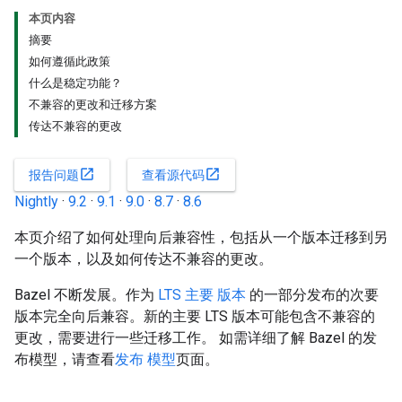
本页内容
摘要
如何遵循此政策
什么是稳定功能？
不兼容的更改和迁移方案
传达不兼容的更改
open_in_new
open_in_new
报告问题
查看源代码
Nightly
·
9.2
·
9.1
·
9.0
·
8.7
·
8.6
本页介绍了如何处理向后兼容性，包括从一个版本迁移到另
一个版本，以及如何传达不兼容的更改。
Bazel 不断发展。作为
LTS 主要 版本
的一部分发布的次要
版本完全向后兼容。新的主要 LTS 版本可能包含不兼容的
更改，需要进行一些迁移工作。 如需详细了解 Bazel 的发
布模型，请查看
发布 模型
页面。