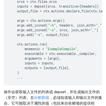
srcs
=
ctx
.
files
.
srcs
inputs
=
depset
(
srcs
,
transitive
=
[
headers
])
output_file
=
ctx
.
actions
.
declare_file
(
ctx
.
lab
args
=
ctx
.
actions
.
args
()
args
.
add_joined
(
"-h"
,
headers
,
join_with
=
","
)
args
.
add_joined
(
"-s"
,
srcs
,
join_with
=
","
)
args
.
add
(
"-o"
,
output_file
)
ctx
.
actions
.
run
(
mnemonic
=
"ExampleCompile"
,
executable
=
ctx
.
executable
.
_compiler
,
arguments
=
[
args
],
inputs
=
inputs
,
outputs
=
[
output_file
],
)
...
操作会获取输入文件的列表或 depset，并生成输出文件的
（非空）列表。在
分析阶段
，必须知道输入和输出文件的集
合。它可能取决于属性的值（包括来自依赖项的提供程