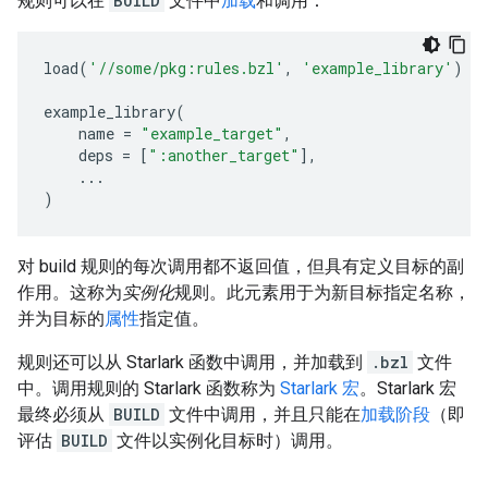
规则可以在
BUILD
文件中
加载
和调用：
load
(
'//some/pkg:rules.bzl'
,
'example_library'
)
example_library
(
name
=
"example_target"
,
deps
=
[
":another_target"
],
...
)
对 build 规则的每次调用都不返回值，但具有定义目标的副
作用。这称为
实例化
规则。此元素用于为新目标指定名称，
并为目标的
属性
指定值。
规则还可以从 Starlark 函数中调用，并加载到
.bzl
文件
中。调用规则的 Starlark 函数称为
Starlark 宏
。Starlark 宏
最终必须从
BUILD
文件中调用，并且只能在
加载阶段
（即
评估
BUILD
文件以实例化目标时）调用。