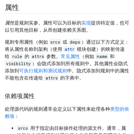
属性
属性
是规则实参。属性可以为目标的
实现
提供特定值，也可
以引用其他目标，从而创建依赖关系图。
规则专用属性（例如
srcs
或
deps
）通过以下方式定义：
将从属性名称到架构（使用
attr
模块创建）的映射传递
给
rule
的
attrs
参数。
常见属性
（例如
name
和
visibility
）会隐式添加到所有规则中。其他属性会隐式
添加到
可执行规则和测试规则
中。隐式添加到规则中的属性
不能包含在传递给
attrs
的字典中。
依赖项属性
处理源代码的规则通常会定义以下属性来处理各种
类型的依
赖项
：
srcs
用于指定由目标操作处理的源文件。通常，属