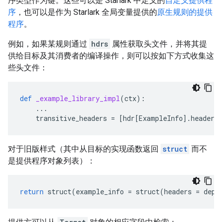
序类型作为键。这些可以是 Starlark 中定义的
自定义提供程
序
，也可以是作为 Starlark 全局变量提供的
原生规则的提供
程序
。
例如，如果某规则通过
hdrs
属性获取头文件，并将其提
供给目标及其消费者的编译操作，则可以按如下方式收集这
些头文件：
def
_example_library_impl
(
ctx
):
...
transitive_headers
=
[
hdr
[
ExampleInfo
]
.
headers
对于旧版样式（其中从目标的实现函数返回
struct
而不
是提供程序对象列表）：
return
struct
(
example_info
=
struct
(
headers
=
deps