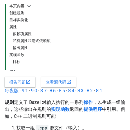
本页内容
创建规则
目标实例化
属性
依赖项属性
私有属性和隐式依赖项
输出属性
实现函数
目标
open_in_new
open_in_new
报告问题
查看源代码
每夜版
·
9.1
·
9.0
·
8.7
·
8.6
·
8.5
·
8.4
·
8.3
·
8.2
·
8.1
规则
定义了 Bazel 对输入执行的一系列
操作
，以生成一组输
出，这些输出在规则的
实现函数
返回的
提供程序
中引用。例
如，C++ 二进制规则可能：
获取一组
.cpp
源文件（输入）。