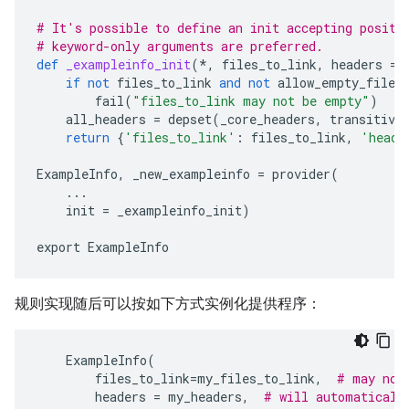
# It's possible to define an init accepting positi
# keyword-only arguments are preferred.
def
_exampleinfo_init
(
*
,
files_to_link
,
headers
=
if
not
files_to_link
and
not
allow_empty_files
fail
(
"files_to_link may not be empty"
)
all_headers
=
depset
(
_core_headers
,
transitive
return
{
'files_to_link'
:
files_to_link
,
'heade
ExampleInfo
,
_new_exampleinfo
=
provider
(
...
init
=
_exampleinfo_init
)
export
ExampleInfo
规则实现随后可以按如下方式实例化提供程序：
ExampleInfo
(
files_to_link
=
my_files_to_link
,
# may not
headers
=
my_headers
,
# will automaticall