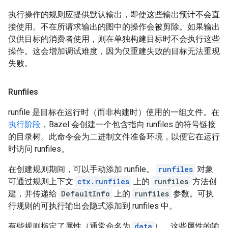
执行操作的规则应提供默认输出，即使这些输出预计不会直
接使用。不在所请求输出的图中的操作会被剪除。如果输出
仅供目标的消费者使用，则在单独构建目标时不会执行这些
操作。这会增加调试难度，因为仅重建失败的目标无法重现
失败。
Runfiles
runfile 是目标在运行时（而非构建时）使用的一组文件。在
执行阶段
，Bazel 会创建一个包含指向 runfiles 的符号链接
的目录树。此命令会为二进制文件准备环境，以便它在运行
时访问 runfiles。
在创建规则期间，可以手动添加 runfile。
runfiles
对象
可通过规则上下文
ctx.runfiles
上的
runfiles
方法创
建，并传递给
DefaultInfo
上的
runfiles
参数。可执
行规则的可执行输出会隐式添加到 runfiles 中。
有些规则指定了属性（通常命名为
data
），这些属性的输