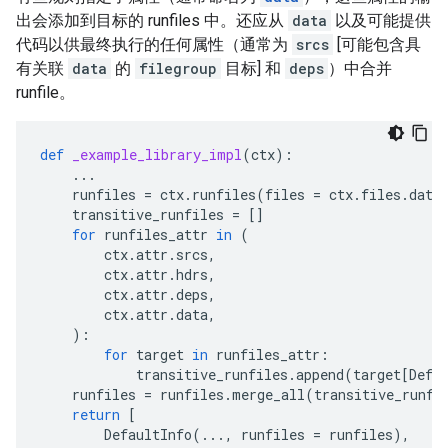
出会添加到目标的 runfiles 中。还应从
data
以及可能提供
代码以供最终执行的任何属性（通常为
srcs
[可能包含具
有关联
data
的
filegroup
目标] 和
deps
）中合并
runfile。
def
_example_library_impl
(
ctx
):
...
runfiles
=
ctx
.
runfiles
(
files
=
ctx
.
files
.
data
transitive_runfiles
=
[]
for
runfiles_attr
in
(
ctx
.
attr
.
srcs
,
ctx
.
attr
.
hdrs
,
ctx
.
attr
.
deps
,
ctx
.
attr
.
data
,
):
for
target
in
runfiles_attr
:
transitive_runfiles
.
append
(
target
[
Defa
runfiles
=
runfiles
.
merge_all
(
transitive_runfi
return
[
DefaultInfo
(
...
,
runfiles
=
runfiles
),