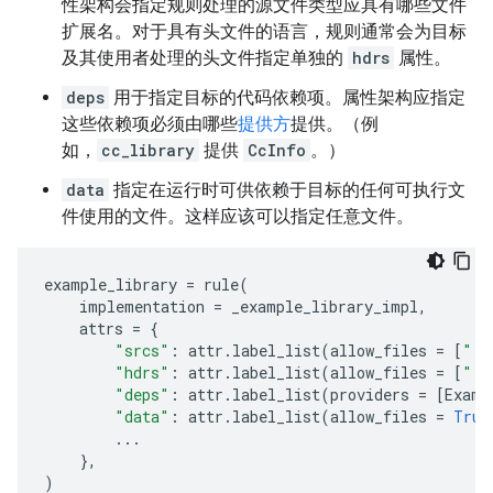
性架构会指定规则处理的源文件类型应具有哪些文件
扩展名。对于具有头文件的语言，规则通常会为目标
及其使用者处理的头文件指定单独的
hdrs
属性。
deps
用于指定目标的代码依赖项。属性架构应指定
这些依赖项必须由哪些
提供方
提供。（例
如，
cc_library
提供
CcInfo
。）
data
指定在运行时可供依赖于目标的任何可执行文
件使用的文件。这样应该可以指定任意文件。
example_library
=
rule
(
implementation
=
_example_library_impl
,
attrs
=
{
"srcs"
:
attr
.
label_list
(
allow_files
=
[
".e
"hdrs"
:
attr
.
label_list
(
allow_files
=
[
".h
"deps"
:
attr
.
label_list
(
providers
=
[
Examp
"data"
:
attr
.
label_list
(
allow_files
=
True
...
},
)