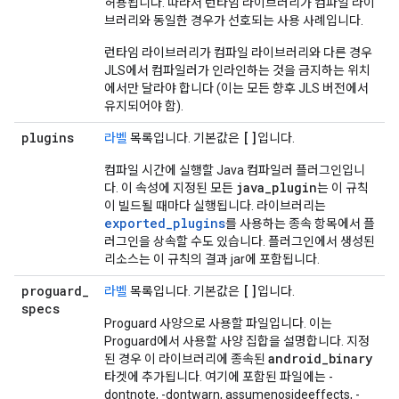
허용됩니다. 따라서 런타임 라이브러리가 컴파일 라이
브러리와 동일한 경우가 선호되는 사용 사례입니다.
런타임 라이브러리가 컴파일 라이브러리와 다른 경우
JLS에서 컴파일러가 인라인하는 것을 금지하는 위치
에서만 달라야 합니다 (이는 모든 향후 JLS 버전에서
유지되어야 함).
plugins
[]
라벨
목록입니다. 기본값은
입니다.
컴파일 시간에 실행할 Java 컴파일러 플러그인입니
java
_
plugin
다. 이 속성에 지정된 모든
는 이 규칙
이 빌드될 때마다 실행됩니다. 라이브러리는
exported
_
plugins
를 사용하는 종속 항목에서 플
러그인을 상속할 수도 있습니다. 플러그인에서 생성된
리소스는 이 규칙의 결과 jar에 포함됩니다.
proguard
_
[]
라벨
목록입니다. 기본값은
입니다.
specs
Proguard 사양으로 사용할 파일입니다. 이는
Proguard에서 사용할 사양 집합을 설명합니다. 지정
android
_
binary
된 경우 이 라이브러리에 종속된
타겟에 추가됩니다. 여기에 포함된 파일에는 -
dontnote, -dontwarn, assumenosideeffects, -