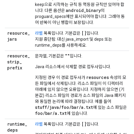
keep으로 시작하는 규칙 등 멱등원 규칙만 있어야 합
android
_
binary
니다. 다른 옵션은
의
proguard_specs에만 표시되어야 합니다. 그래야 동
어 반복이 아닌 병합이 보장됩니다.
resource
_
[]
라벨
목록입니다. 기본값은
입니다.
jars
지원 중단됨: 대신 java_import 및 deps 또는
runtime_deps를 사용하세요.
resource
_
""
문자열, 기본값은
입니다.
strip
_
Java 리소스에서 삭제할 경로 접두사입니다.
prefix
resources
지정된 경우 이 경로 접두사가
속성의 모
든 파일에서 삭제됩니다. 리소스 파일이 이 디렉터리
아래에 있지 않으면 오류입니다. 지정하지 않으면 (기
본값) 리소스 파일의 경로가 소스 파일의 Java 패키지
와 동일한 논리에 따라 결정됩니다. 예를 들어
stuff/java/foo/bar/a.txt
에 있는 소스 파일은
foo/bar/a.txt
에 있습니다.
runtime
_
[]
라벨
목록입니다. 기본값은
입니다.
deps