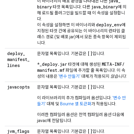
java
_
이 바이너리의 배포 환경을 나타내는 다른
binary
java
_
binary
타겟 목록입니다. 다른
에 의
해 로드될 플러그인을 빌드할 때 이 속성을 설정합니
다.
deploy
_
env
이 속성을 설정하면 이 바이너리와
에
지정된 타겟 간에 공유되는 이 바이너리의 런타임 클
래스 경로 (및 배포 jar)에서 모든 종속 항목이 제외됩
니다.
deploy
_
[]
문자열 목록입니다. 기본값은
입니다.
manifest
_
*
_
deploy
.
jar
META-INF
/
타겟에 대해 생성된
lines
manifest
.
mf
파일에 추가할 줄 목록입니다. 이 속
성의 내용은
'변수 만들기'
대체가 적용되지
않습니다
.
javacopts
[]
문자열 목록입니다. 기본값은
입니다.
이 라이브러리의 추가 컴파일러 옵션입니다.
'변수 만
들기'
대체 및
Bourne 셸 토큰화
가 적용됩니다.
이러한 컴파일러 옵션은 전역 컴파일러 옵션 다음에
javac에 전달됩니다.
jvm
_
flags
[]
문자열 목록입니다. 기본값은
입니다.