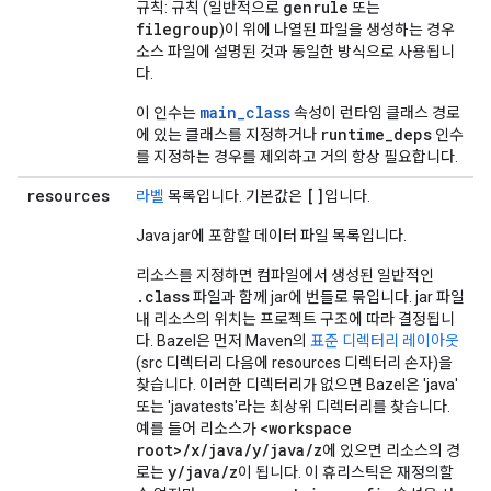
genrule
규칙: 규칙 (일반적으로
또는
filegroup
)이 위에 나열된 파일을 생성하는 경우
소스 파일에 설명된 것과 동일한 방식으로 사용됩니
다.
main_class
이 인수는
속성이 런타임 클래스 경로
runtime_deps
에 있는 클래스를 지정하거나
인수
를 지정하는 경우를 제외하고 거의 항상 필요합니다.
resources
[]
라벨
목록입니다. 기본값은
입니다.
Java jar에 포함할 데이터 파일 목록입니다.
리소스를 지정하면 컴파일에서 생성된 일반적인
.class
파일과 함께 jar에 번들로 묶입니다. jar 파일
내 리소스의 위치는 프로젝트 구조에 따라 결정됩니
다. Bazel은 먼저 Maven의
표준 디렉터리 레이아웃
(src 디렉터리 다음에 resources 디렉터리 손자)을
찾습니다. 이러한 디렉터리가 없으면 Bazel은 'java'
또는 'javatests'라는 최상위 디렉터리를 찾습니다.
<workspace
예를 들어 리소스가
root>/x/java/y/java/z
에 있으면 리소스의 경
y/java/z
로는
이 됩니다. 이 휴리스틱은 재정의할