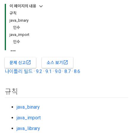
이 페이지의 내용
규칙
java_binary
인수
java_import
인수
open_in_new
open_in_new
문제 신고
소스 보기
나이틀리 빌드
·
9.2
·
9.1
·
9.0
·
8.7
·
8.6
규칙
java_binary
java_import
java_library