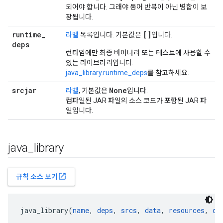
되어야 합니다. 그래야 동어 반복이 아닌 병합이 보
장됩니다.
runtime
_
[]
라벨
목록입니다. 기본값은
입니다.
deps
런타임에만 최종 바이너리 또는 테스트에 사용할 수
있는 라이브러리입니다.
java_library.runtime_deps
를 참고하세요.
srcjar
None
라벨
, 기본값은
입니다.
컴파일된 JAR 파일의 소스 코드가 포함된 JAR 파
일입니다.
java
_
library
open_in_new
규칙 소스 보기
java_library(
name
, 
deps
, 
srcs
, 
data
, 
resources
, 
co