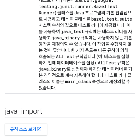
com
.
google
.
테스트 러너 (기본적으로
testing
.
junit
.
runner
.
Bazel
Test
Runner
) 클래스를 Java 프로그램의 기본 진입점으
bazel
.
test
_
suite
로 사용하고 테스트 클래스를
시스템 속성의 값으로 테스트 러너에 제공합니다. 이
java
_
test
를 사용하여
규칙에는 테스트 러너를 사
java
_
binary
용하고
규칙에는 사용하지 않는 기본
동작을 재정의할 수 있습니다. 이 작업을 수행하지 않
는 것이 좋습니다. 한 가지 용도는 다른 규칙에 의해
All
Test
호출되는
규칙입니다 (예: 테스트를 실행
All
Test
하기 전에 데이터베이스를 설정).
규칙은
java
_
binary
로 선언해야 하지만 테스트 러너를 기
본 진입점으로 계속 사용해야 합니다. 테스트 러너 클
main
_
class
래스의 이름은
속성으로 재정의할 수
있습니다.
java
_
import
open_in_new
규칙 소스 보기