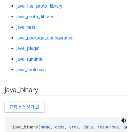
java_lite_proto_library
java_proto_library
java_test
java_package_configuration
java_plugin
java_runtime
java_toolchain
java
_
binary
open_in_new
규칙 소스 보기
java_binary(
name
, 
deps
, 
srcs
, 
data
, 
resources
, 
arg