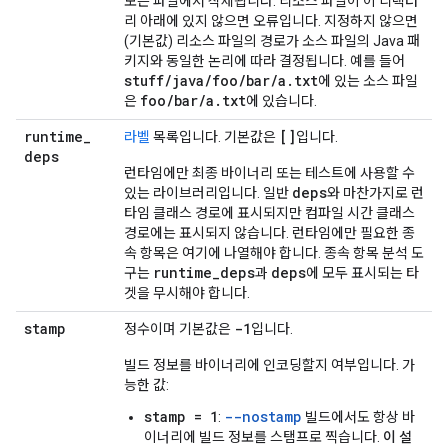
모든 파일에서 삭제됩니다. 리소스 파일이 이 디렉터
리 아래에 있지 않으면 오류입니다. 지정하지 않으면
(기본값) 리소스 파일의 경로가 소스 파일의 Java 패
키지와 동일한 논리에 따라 결정됩니다. 예를 들어
stuff/java/foo/bar/a.txt
에 있는 소스 파일
foo/bar/a.txt
은
에 있습니다.
runtime
_
[]
라벨
목록입니다. 기본값은
입니다.
deps
런타임에만 최종 바이너리 또는 테스트에 사용할 수
deps
있는 라이브러리입니다. 일반
와 마찬가지로 런
타임 클래스 경로에 표시되지만 컴파일 시간 클래스
경로에는 표시되지 않습니다. 런타임에만 필요한 종
속 항목은 여기에 나열해야 합니다. 종속 항목 분석 도
runtime
_
deps
deps
구는
과
에 모두 표시되는 타
겟을 무시해야 합니다.
stamp
-1
정수이며 기본값은
입니다.
빌드 정보를 바이너리에 인코딩할지 여부입니다. 가
능한 값:
stamp = 1
--nostamp
:
빌드에서도 항상 바
이너리에 빌드 정보를 스탬프로 찍습니다.
이 설