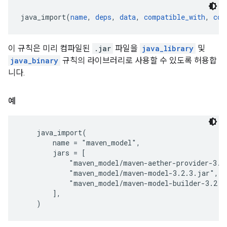
java_import(
name
, 
deps
, 
data
, 
compatible_with
, 
con
이 규칙은 미리 컴파일된
.jar
파일을
java_library
및
java_binary
규칙의 라이브러리로 사용할 수 있도록 허용합
니다.
예
    java_import(

        name = "maven_model",

        jars = [

            "maven_model/maven-aether-provider-3.2.
            "maven_model/maven-model-3.2.3.jar",

            "maven_model/maven-model-builder-3.2.3.
        ],
