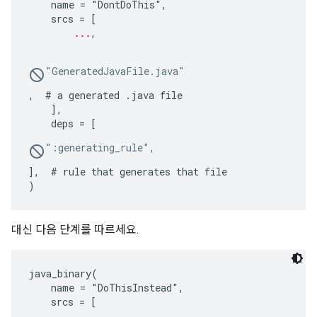
    name = "DontDoThis",

    srcs = [

...
,

"GeneratedJavaFile.java"
,  # a generated .java file

    ],

    deps = [
":generating_rule",
],  # rule that generates that file

대신 다음 단계를 따르세요.
java_binary(

    name = "DoThisInstead",

    srcs = [

...
,
