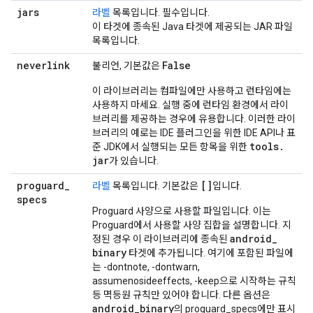
jars
라벨
목록입니다. 필수입니다.
이 타겟에 종속된 Java 타겟에 제공되는 JAR 파일
목록입니다.
neverlink
False
불리언, 기본값은
이 라이브러리는 컴파일에만 사용하고 런타임에는
사용하지 마세요. 실행 중에 런타임 환경에서 라이
브러리를 제공하는 경우에 유용합니다. 이러한 라이
브러리의 예로는 IDE 플러그인을 위한 IDE API나 표
tools
.
준 JDK에서 실행되는 모든 항목을 위한
jar
가 있습니다.
proguard
_
[]
라벨
목록입니다. 기본값은
입니다.
specs
Proguard 사양으로 사용할 파일입니다. 이는
Proguard에서 사용할 사양 집합을 설명합니다. 지
android
_
정된 경우 이 라이브러리에 종속된
binary
타겟에 추가됩니다. 여기에 포함된 파일에
는 -dontnote, -dontwarn,
assumenosideeffects, -keep으로 시작하는 규칙
등 멱등원 규칙만 있어야 합니다. 다른 옵션은
android
_
binary
의 proguard_specs에만 표시