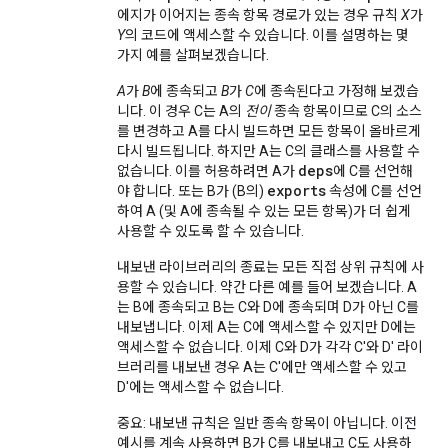
에지가 이어지는 종속 항목 경로가 있는 경우 규칙
X
가
Y
의 코드에 액세스할 수 있습니다. 이를 설명하는 몇
가지 예를 살펴보겠습니다.
A
가
B
에 종속되고
B
가
C
에 종속된다고 가정해 보겠습
니다. 이 경우 C는 A의
전이
종속 항목이므로 C의 소스
를 변경하고 A를 다시 빌드하면 모든 항목이 올바르게
다시 빌드됩니다. 하지만 A는 C의 클래스를 사용할 수
deps
없습니다. 이를 허용하려면 A가
에 C를 선언해
exports
야 합니다. 또는 B가 (B의)
속성에 C를 선언
하여 A (및 A에 종속될 수 있는 모든 항목)가 더 쉽게
사용할 수 있도록 할 수 있습니다.
내보낸 라이브러리의 종료는 모든 직접 상위 규칙에 사
용할 수 있습니다. 약간 다른 예를 들어 보겠습니다. A
는 B에 종속되고 B는 C와 D에 종속되며 D가 아닌 C를
내보냅니다. 이제 A는 C에 액세스할 수 있지만 D에는
액세스할 수 없습니다. 이제 C와 D가 각각 C'와 D' 라이
브러리를 내보낸 경우 A는 C'에만 액세스할 수 있고
D'에는 액세스할 수 없습니다.
중요: 내보낸 규칙은 일반 종속 항목이 아닙니다. 이전
예시를 계속 사용하면 B가 C를 내보내고 C도 사용하