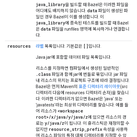
java_library
을 빌드할 때 Bazel은 이러한 파일을
data
어디에도 배치하지 않습니다.
파일이 생성된 파
일인 경우 Bazel이 이를 생성합니다. 이
java_library
에 종속된 테스트를 빌드할 때 Bazel
data
은
파일을 runfiles 영역에 복사하거나 연결합니
다.
resources
[]
라벨
목록입니다. 기본값은
입니다.
Java jar에 포함할 데이터 파일 목록입니다.
리소스를 지정하면 컴파일에서 생성된 일반적인
.class
파일과 함께 jar에 번들로 묶입니다. jar 파일
내 리소스의 위치는 프로젝트 구조에 따라 결정됩니다.
Bazel은 먼저 Maven의
표준 디렉터리 레이아웃
(src
디렉터리 다음에 resources 디렉터리 손자)을 찾습니
다. 이러한 디렉터리가 없으면 Bazel은 'java' 또는
'javatests'라는 최상위 디렉터리를 찾습니다. 예를 들
<workspace
어 리소스가
root>/x/java/y/java/z
에 있으면 리소스의 경
y/java/z
로는
이 됩니다. 이 휴리스틱은 재정의할 수
resource_strip_prefix
없지만
속성을 사용하
여 리소스 파일의 특정 대체 디렉터리를 지정할 수 있