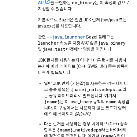
cc
_
binary
API
를 구현하는
는 이 속성의 값으로
지정할 수 있습니다.
기본적으로 Bazel은 일반 JDK 런처 (bin/java 또는
java.exe)를 사용합니다.
--java_launcher
관련
Bazel 플래그는
launcher
java_binary
속성을 지정
하지 않은
java_test
및
타겟에만 영향을 미칩니다.
JDK 런처를 사용하는지 아니면 다른 런처를 사용하
는지에 따라 네이티브 (C++, SWIG, JNI) 종속 항목이
다르게 빌드됩니다.
일반 JDK 런처 (기본값)를 사용하는 경우 네이티
{name}_nativedeps.so
브 종속 항목은
라
는 공유 라이브러리로 빌드됩니다. 여기서
{name}
name
는 이 java_binary 규칙의
속성입
니다. 이 구성에서는 사용하지 않는 코드가 링커
에 의해 삭제되지
않습니다
.
다른 런처를 사용하는 경우 네이티브 (C++) 종속
{name}_nativedeps
항목은
라는 바이너리
{name}
에 정적으로 연결됩니다. 여기서
은 이