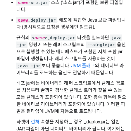
name
-src.jar
: 소스 ('소스 jar')가 포함된 보관 파일입
니다.
name
_deploy.jar
: 배포에 적합한 Java 보관 파일입니
다 (명시적으로 요청된 경우에만 빌드됨).
규칙의
<
name
>_deploy.jar
타겟을 빌드하면
java
-jar
명령어 또는 래퍼 스크립트의
--singlejar
옵션
으로 실행할 수 있는 매니페스트가 포함된 자체 포함 jar
파일이 생성됩니다. 래퍼 스크립트를 사용하는 것이
java -jar
보다 좋습니다.
JVM 플래그
와 네이티브 라
이브러리를 로드하는 옵션도 전달하기 때문입니다.
배포 jar에는 바이너리의 래퍼 스크립트에서 클래스 경로
를 처음부터 끝까지 검색한 클래스 로더가 찾을 수 있는
모든 클래스가 포함되어 있습니다. 또한 종속 항목에 필요
한 네이티브 라이브러리가 포함되어 있습니다. 이러한 파
일은 런타임에 JVM에 자동으로 로드됩니다.
타겟이
런처
속성을 지정하는 경우 _deploy.jar는 일반
JAR 파일이 아닌 네이티브 바이너리가 됩니다. 여기에는