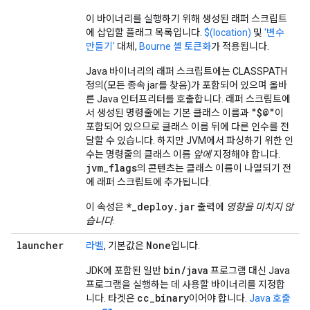
이 바이너리를 실행하기 위해 생성된 래퍼 스크립트
에 삽입할 플래그 목록입니다.
$(location)
및
'변수
만들기'
대체,
Bourne 셸 토큰화
가 적용됩니다.
Java 바이너리의 래퍼 스크립트에는 CLASSPATH
정의(모든 종속 jar를 찾음)가 포함되어 있으며 올바
른 Java 인터프리터를 호출합니다. 래퍼 스크립트에
"$@"
서 생성된 명령줄에는 기본 클래스 이름과
이
포함되어 있으므로 클래스 이름 뒤에 다른 인수를 전
달할 수 있습니다. 하지만 JVM에서 파싱하기 위한 인
수는 명령줄의 클래스 이름
앞에
지정해야 합니다.
jvm_flags
의 콘텐츠는 클래스 이름이 나열되기 전
에 래퍼 스크립트에 추가됩니다.
*_deploy.jar
이 속성은
출력에
영향을 미치지 않
습니다
.
launcher
None
라벨
, 기본값은
입니다.
bin
/
java
JDK에 포함된 일반
프로그램 대신 Java
프로그램을 실행하는 데 사용할 바이너리를 지정합
cc
_
binary
니다. 타겟은
이어야 합니다.
Java 호출