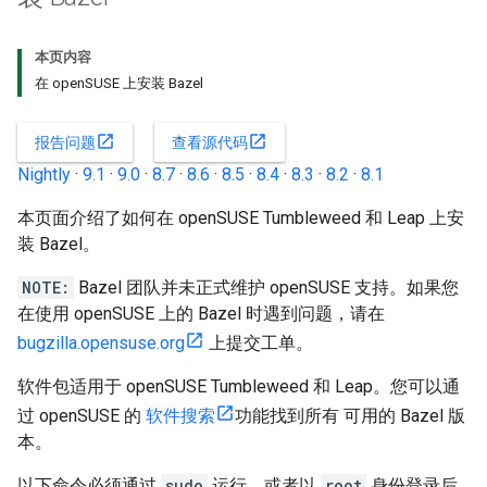
本页内容
在 openSUSE 上安装 Bazel
open_in_new
open_in_new
报告问题
查看源代码
Nightly
·
9.1
·
9.0
·
8.7
·
8.6
·
8.5
·
8.4
·
8.3
·
8.2
·
8.1
本页面介绍了如何在 openSUSE Tumbleweed 和 Leap 上安
装 Bazel。
NOTE:
Bazel 团队并未正式维护 openSUSE 支持。如果您
在使用 openSUSE 上的 Bazel 时遇到问题，请在
bugzilla.opensuse.org
上提交工单。
软件包适用于 openSUSE Tumbleweed 和 Leap。您可以通
过 openSUSE 的
软件搜索
功能找到所有 可用的 Bazel 版
本。
以下命令必须通过
sudo
运行，或者以
root
身份登录后