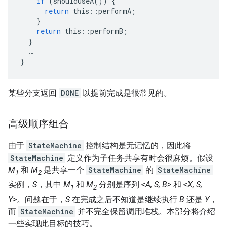
if
(
shouldUseA
())
{
return
this
::
performA
;
}
return
this
::
performB
;
}
…
}
某些分支返回
DONE
以提前完成是很常见的。
高级顺序组合
由于
StateMachine
控制结构是无记忆的，因此将
StateMachine
定义作为子任务共享有时会很麻烦。假设
M
和
M
是共享一个
StateMachine
的
StateMachine
1
2
实例，
S
，其中
M
和
M
分别是序列
<A, S, B>
和
<X, S,
1
2
Y>
。问题在于，
S
在完成之后不知道是继续执行
B
还是
Y
，
而
StateMachine
并不完全保留调用堆栈。本部分将介绍
一些实现此目标的技巧。