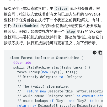
每次发生正式状态转换时，主
Driver
循环都会推进。根
据合同，推进状态意味着所有之前已加入队列的 SkyValue
查找和子任务都会在执行下一个状态之前得到解决。有时，
委托
StateMachine
的逻辑会使阶段推进变得不必要或适
得其反。例如，如果委托方的第一个
step
执行的 SkyKey
查找可以与委托状态的查找并行化，那么阶段推进会使它们
按顺序执行。执行直接委托可能更有意义，如下例所示。
class
Parent
implements
StateMachine
{
@Override
public
StateMachine
step
(
Tasks
tasks
)
{
tasks
.
lookUp
(
new
Key1
(),
this
);
//
Directly
delegates
to
`Delegate`
.
//
//
The
(
valid
)
alternative
:
//
return
new
Delegate
(
this
::
afterDelegation
//
would
cause
`Delegate.step`
to
execute
after
//
cause
lookups
of
`Key1`
and
`Key2`
to
be
seq
return
new
Delegate
(
this
::
afterDelegation
).
ste