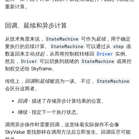
重新计算。
回调、延续和异步计算
从技术角度来说，
StateMachine
可作为
延续
，用于确定
要执行的后续计算。
StateMachine
可以通过从
step
函
数返回来主动
挂起
，从而将控制权转移回
Driver
实例。
然后，
Driver
可以切换到就绪的
StateMachine
或将控
制权交还给 Skyframe。
传统上，
回调
和
延续
被混为一谈。 不过，
StateMachine
会区分这两者。
回调
- 描述了存储异步计算结果的位置。
继续
- 指定下一个执行状态。
调用异步操作时需要回调，这意味着实际操作不会像
SkyValue 查找那样在调用方法后立即发生。回调应尽可能