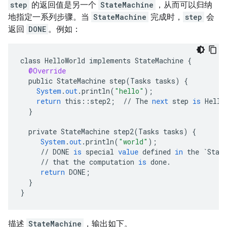
step
的返回值是另一个
StateMachine
，从而可以归纳
地指定一系列步骤。当
StateMachine
完成时，
step
会
返回
DONE
。例如：
class
HelloWorld
implements
StateMachine
{
@Override
public
StateMachine
step
(
Tasks
tasks
)
{
System
.
out
.
println
(
"hello"
);
return
this
::
step2
;
//
The
next
step
is
Hello
}
private
StateMachine
step2
(
Tasks
tasks
)
{
System
.
out
.
println
(
"world"
);
//
DONE
is
special
value
defined
in
the
`Stat
//
that
the
computation
is
done
.
return
DONE
;
}
}
描述
StateMachine
，输出如下。