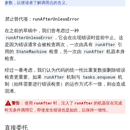
参数，以便读者了解调用点的含义。
禁止
替代项：
run
After
Unless
Error
在之前的草稿中，我们曾考虑过一种
runAfterUnlessError
，它会在出现错误时提前中止。这
是因为错误通常会被检查两次，一次由具有
runAfter
引
用的
StateMachine
检查，另一次由
runAfter
机器本身
检查。
经过一番考虑，我们认为代码的统一性比重复数据删除错误
检查更重要。如果
runAfter
机制与
tasks.enqueue
机
制（始终需要进行错误检查）的运作方式不一致，则会造成
混淆。
警告
：
使用
runAfter
时，注入了
runAfter
的机器应在完成
时无条件调用它，即使发生错误也是如此，以保持一致性。
直接委托