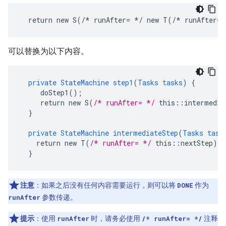
  return new S(/* runAfter= 
*/ new T(/*
可以替换为以下内容。
private
StateMachine
step1
(
Tasks
tasks
)
{
doStep1()
;
return
new
S(
/* runAfter= */
this
:
:
intermedia
}
private
StateMachine
intermediateStep
(
Tasks
task
return
new
T(
/* runAfter= */
this
:
:
nextStep
);
}
注意
：
如果之后没有任何内容需要运行，则可以将
DONE
作为
runAfter
参数传递。
提示
：
使用
runAfter
时，请务必使用
/* runAfter= */
注释