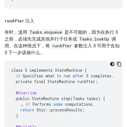
run
After
注入
有时，滥用
Tasks.enqueue
是不可能的，因为在执行
S
之前，必须先完成其他并行子任务或
Tasks.lookUp
调
用。在这种情况下，将
runAfter
参数注入
S
可用于告知
S
下一步该做什么。
class
S
implements
StateMachine
{
//
Specifies
what
to
run
after
S
completes
.
private
final
StateMachine
runAfter
;
@Override
public
StateMachine
step
(
Tasks
tasks
)
{
…
//
Performs
some
computations
.
return
this
::
processResults
;
}
@Nullable