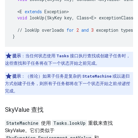
<
E
extends
Exception
void
lookUp
(
SkyKey
key
,
Class<E>
exceptionClass
,
//
lookUp
overloads
for
2
and
3
exception
types
e
}
提示
：
当任何状态使用
Tasks
接口执行查找或创建子任务时，
这些查找和子任务将在下一个状态开始之前完成。
提示
：
（推论）如果子任务是复杂的
StateMachine
或以递归
方式创建子任务，则所有子任务都将在下一个状态开始之前
传递性
完成。
Sky
Value 查找
StateMachine
使用
Tasks.lookUp
重载来查找
SkyValue。它们类似于
SkyFunction.Environment.getValue
和