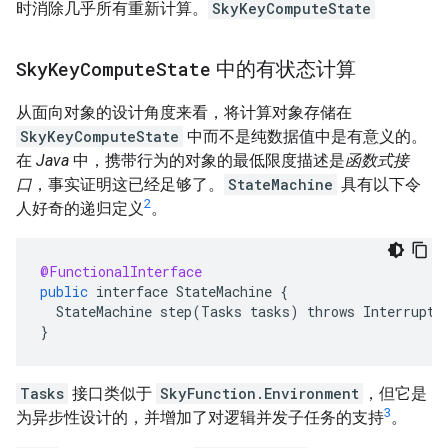
时消除几乎所有重新计算。
SkyKeyComputeState
Sky
Key
Compute
State
中的有状态计算
从面向对象的设计角度来看，将计算对象存储在
SkyKeyComputeState
中而不是纯数据值中是有意义的。
在
Java
中，携带行为的对象的最低限度描述是
函数式接
口
，事实证明这已经足够了。
StateMachine
具有以下令
2
人好奇的递归定义
。
@FunctionalInterface
public
interface
StateMachine
{
StateMachine
step
(
Tasks
tasks
)
throws
Interrupte
}
Tasks
接口类似于
SkyFunction.Environment
，但它是
3
为异步性设计的，并增加了对逻辑并发子任务的支持
。