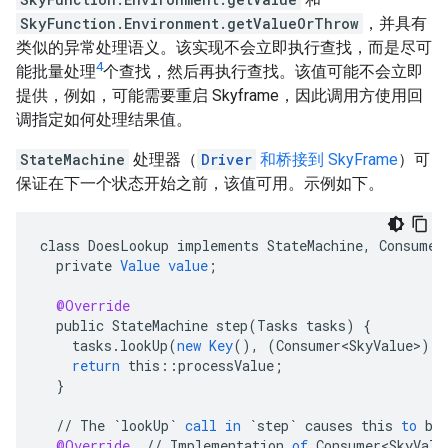
SkyFunction.Environment.getValueOrThrow
，并具有
类似的异常处理语义。该实现不会立即执行查找，而是尽可
4
能批量处理
个查找，然后再执行查找。该值可能不会立即
提供，例如，可能需要重启 Skyframe，因此调用方使用回
调指定如何处理结果值。
StateMachine
处理器（
Driver
和桥接到 SkyFrame
）可
保证在下一个状态开始之前，该值可用。示例如下。
class
DoesLookup
implements
StateMachine
,
Consumer
private
Value
value
;
@Override
public
StateMachine
step
(
Tasks
tasks
)
{
tasks
.
lookUp
(
new
Key
(),
(
Consumer<SkyValue>
)
t
return
this
::
processValue
;
}
//
The
`lookUp`
call
in
`step`
causes
this
to
be
@Override
//
Implementation
of
Consumer<SkyValu