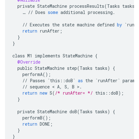
private
StateMachine
processResults
(
Tasks
tasks
)
…
//
Does
some
additional
processing
.
//
Executes
the
state
machine
defined
by
`runA
return
runAfter
;
}
}
class
M1
implements
StateMachine
{
@Override
public
StateMachine
step
(
Tasks
tasks
)
{
performA
();
//
Passes
`this::doB`
as
the
`runAfter`
parame
//
sequence
 < 
A
,
S
,
B
>
.
return
new
S
(
/* runAfter= */
this
::
doB
);
}
private
StateMachine
doB
(
Tasks
tasks
)
{
performB
();
return
DONE
;
}
}