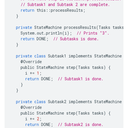
// Subtask1 and Subtask 2 are complete.
return
this
::
processResults
;
}
private
StateMachine
processResults
(
Tasks
tasks
)
System
.
out
.
println
(
i
);
// Prints "3".
return
DONE
;
// Subtasks is done.
}
private
class
Subtask1
implements
StateMachine
{
@
Override
public
StateMachine
step
(
Tasks
tasks
)
{
i
+=
1
;
return
DONE
;
// Subtask1 is done.
}
}
private
class
Subtask2
implements
StateMachine
{
@
Override
public
StateMachine
step
(
Tasks
tasks
)
{
i
+=
2
;
return
DONE
;
// Subtask2 is done.