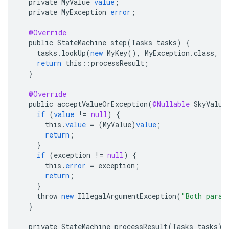
private
MyValue
value
;
private
MyException
error
;
@Override
public
StateMachine
step
(
Tasks
tasks
)
{
tasks
.
lookUp
(
new
MyKey
(),
MyException
.
class
,
V
return
this
::
processResult
;
}
@Override
public
acceptValueOrException
(
@Nullable
SkyValue
if
(
value
!=
null
)
{
this
.
value
=
(
MyValue
)
value
;
return
;
}
if
(
exception
!=
null
)
{
this
.
error
=
exception
;
return
;
}
throw
new
IllegalArgumentException
(
"Both param
}
private
StateMachine
processResult
(
Tasks
tasks
)