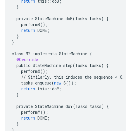
return
this
::
doB
;
}
private
StateMachine
doB
(
Tasks
tasks
)
{
performB
();
return
DONE
;
}
}
class
M2
implements
StateMachine
{
@Override
public
StateMachine
step
(
Tasks
tasks
)
{
performX
();
//
Similarly
,
this
induces
the
sequence
 < 
X
,
S
tasks
.
enqueue
(
new
S
());
return
this
::
doY
;
}
private
StateMachine
doY
(
Tasks
tasks
)
{
performY
();
return
DONE
;
}
}