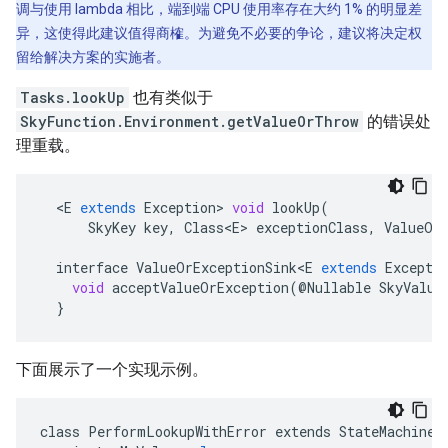
调与使用 lambda 相比，端到端 CPU 使用率存在大约 1% 的明显差
异，这使得此建议值得商榷。为避免不必要的争论，建议将决定权
留给解决方案的实施者。
Tasks.lookUp
也有类似于
SkyFunction.Environment.getValueOrThrow
的错误处
理重载。
<
E
extends
Exception
>
void
lookUp
(
SkyKey
key
,
Class<E>
exceptionClass
,
ValueOr
interface
ValueOrExceptionSink<E
extends
Excepti
void
acceptValueOrException
(
@
Nullable
SkyValue
}
下面展示了一个实现示例。
class
PerformLookupWithError
extends
StateMachine
,