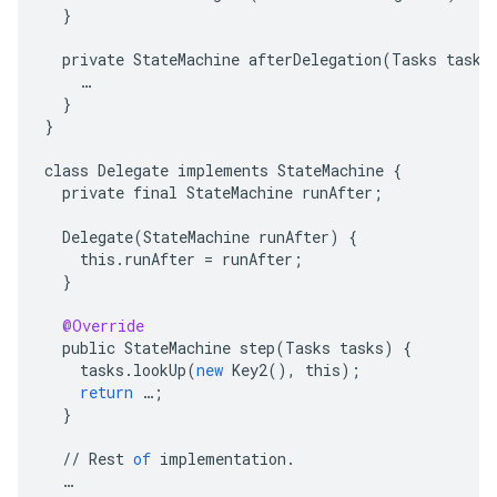
}
private
StateMachine
afterDelegation
(
Tasks
tasks
…
}
}
class
Delegate
implements
StateMachine
{
private
final
StateMachine
runAfter
;
Delegate
(
StateMachine
runAfter
)
{
this
.
runAfter
=
runAfter
;
}
@Override
public
StateMachine
step
(
Tasks
tasks
)
{
tasks
.
lookUp
(
new
Key2
(),
this
);
return
…
;
}
//
Rest
of
implementation
.
…