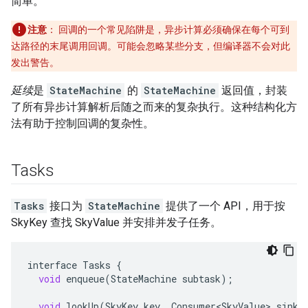
简单。
注意
：
回调的一个常见陷阱是，异步计算必须确保在每个可到
达路径的末尾调用回调。可能会忽略某些分支，但编译器不会对此
发出警告。
延续
是
StateMachine
的
StateMachine
返回值，封装
了所有异步计算解析后随之而来的复杂执行。这种结构化方
法有助于控制回调的复杂性。
Tasks
Tasks
接口为
StateMachine
提供了一个 API，用于按
SkyKey 查找 SkyValue 并安排并发子任务。
interface
Tasks
{
void
enqueue
(
StateMachine
subtask
);
void
lookUp
(
SkyKey
key
,
Consumer<SkyValue>
sink
)