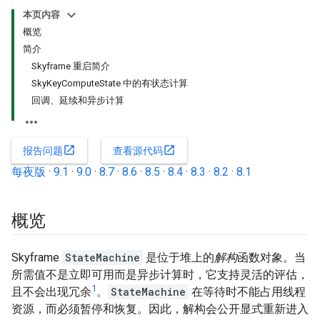
本页内容
概览
简介
Skyframe 重启简介
SkyKeyComputeState 中的有状态计算
回调、延续和异步计算
open_in_new
open_in_new
报告问题
查看源代码
每夜版
·
9.1
·
9.0
·
8.7
·
8.6
·
8.5
·
8.4
·
8.3
·
8.2
·
8.1
概览
Skyframe
StateMachine
是位于堆上的
解构
函数对象。当
所需值不是立即可用而是异步计算时，它支持灵活的评估，
1
且不会出现冗余
。
StateMachine
在等待时不能占用线程
资源，而必须暂停和恢复。因此，解构会公开显式重新进入