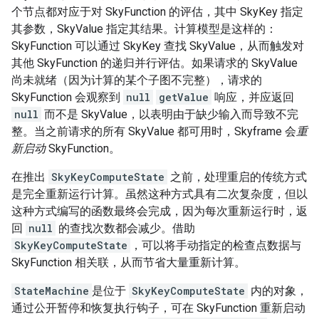
个节点都对应于对 SkyFunction 的评估，其中 SkyKey 指定
其参数，SkyValue 指定其结果。计算模型是这样的：
SkyFunction 可以通过 SkyKey 查找 SkyValue，从而触发对
其他 SkyFunction 的递归并行评估。如果请求的 SkyValue
尚未就绪（因为计算的某个子图不完整），请求的
SkyFunction 会观察到
null
getValue
响应，并应返回
null
而不是 SkyValue，以表明由于缺少输入而导致不完
整。当之前请求的所有 SkyValue 都可用时，Skyframe 会
重
新启动
SkyFunction。
在推出
SkyKeyComputeState
之前，处理重启的传统方式
是完全重新运行计算。虽然这种方式具有二次复杂度，但以
这种方式编写的函数最终会完成，因为每次重新运行时，返
回
null
的查找次数都会减少。借助
SkyKeyComputeState
，可以将手动指定的检查点数据与
SkyFunction 相关联，从而节省大量重新计算。
StateMachine
是位于
SkyKeyComputeState
内的对象，
通过公开暂停和恢复执行钩子，可在 SkyFunction 重新启动