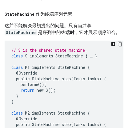
State
Machine
作为终端序列元素
这并不能解决最初提出的问题。只有当共享
StateMachine
是序列中的终端时，它才展示顺序组合。
// S is the shared state machine.
class
S
implements
StateMachine
{
…
}
class
M1
implements
StateMachine
{
@
Override
public
StateMachine
step
(
Tasks
tasks
)
{
performA
();
return
new
S
();
}
}
class
M2
implements
StateMachine
{
@
Override
public
StateMachine
step
(
Tasks
tasks
)
{