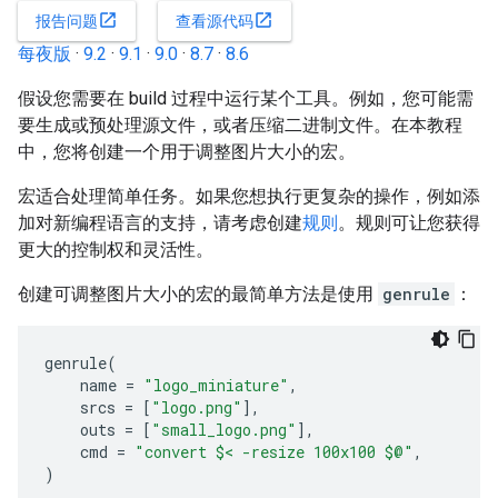
open_in_new
open_in_new
报告问题
查看源代码
每夜版
·
9.2
·
9.1
·
9.0
·
8.7
·
8.6
假设您需要在 build 过程中运行某个工具。例如，您可能需
要生成或预处理源文件，或者压缩二进制文件。在本教程
中，您将创建一个用于调整图片大小的宏。
宏适合处理简单任务。如果您想执行更复杂的操作，例如添
加对新编程语言的支持，请考虑创建
规则
。规则可让您获得
更大的控制权和灵活性。
创建可调整图片大小的宏的最简单方法是使用
genrule
：
genrule
(
name
=
"logo_miniature"
,
srcs
=
[
"logo.png"
],
outs
=
[
"small_logo.png"
],
cmd
=
"convert $< -resize 100x100 $@"
,
)