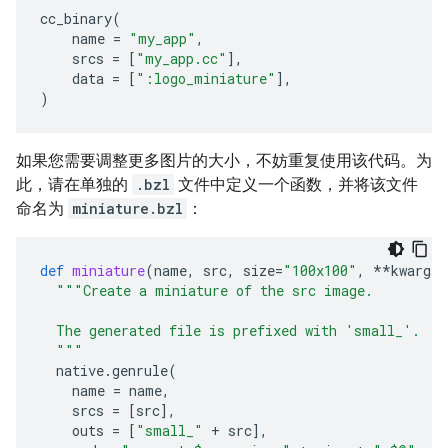
cc_binary
(
name
=
"my_app"
,
srcs
=
[
"my_app.cc"
],
data
=
[
":logo_miniature"
],
)
如果您需要调整更多图片的大小，不妨重复使用该代码。为
此，请在单独的
.bzl
文件中定义一个函数，并将该文件
命名为
miniature.bzl
：
def
miniature
(
name
,
src
,
size
=
"100x100"
,
**
kwargs
)
"""Create a miniature of the src image.
  The generated file is prefixed with 'small_'.
  """
native
.
genrule
(
name
=
name
,
srcs
=
[
src
],
outs
=
[
"small_"
+
src
],