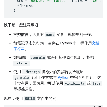
cmd
=
"convert $< -resize "
+
size
+
" $@"
,
**
kwargs
)
以下是一些注意事项：
按照惯例，宏具有
name
实参，就像规则一样。
如需记录宏的行为，请像在 Python 中一样使用
文档
字符串
。
如需调用
genrule
或任何其他原生规则，请使用
native.
。
使用
**kwargs
将额外的实参转发给底层
genrule
（其工作方式与
Python
中完全相同）。这
非常有用，因为用户可以使用
visibility
或
tags
等标准属性。
现在，使用
BUILD
文件中的宏：