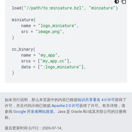
load
(
"//path/to:miniature.bzl"
,
"miniature"
)
miniature
(
name
=
"logo_miniature"
,
src
=
"image.png"
,
)
cc_binary
(
name
=
"my_app"
,
srcs
=
[
"my_app.cc"
],
data
=
[
":logo_miniature"
],
)
如未另行说明，那么本页面中的内容已根据
知识共享署名 4.0 许可
获得了
许可，并且代码示例已根据
Apache 2.0 许可
获得了许可。有关详情，请
参阅
Google 开发者网站政策
。Java 是 Oracle 和/或其关联公司的注册商
标。
最后更新时间 (UTC)：2026-07-14。