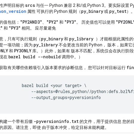
srcs
性声明目标的
与任一 Python 兼容 2 和/或 Python 3。要实际设置
hon_version
py
_
binary
py
_
test
属性 可执行的 Python 规则（
或
）
"PY2AND3"
"PY2"
"PY3"
"PY2ONL
的值包括：
、
和
。 历史值也可以使用
2"
"PY3"
和
相同。 应尽量避免
py_binary
py_library
意，只有可执行规则（
和
）才能根据此属性的值
py_library
是一项功能；因为
不会更改当前的 Python， 版本，如
ONLY
PY3ONLY
和
库。）此外，如果有 版本不匹配，系统仅会在执行阶段
bazel build --nobuild
现在
调用中。）
fi
获取有关哪些依赖项引入版本要求的诊断信息， 您可以针对目标运行
          bazel build <your target> \

              --aspects=@rules_python//python:defs.bzl%fi
              --output_groups=pyversioninfo

-pyversioninfo
.
txt
构建一个带有后缀
的文件，用于提供信息 您的目标
的原因。请注意，即使 由于版本冲突，给定目标未能构建。