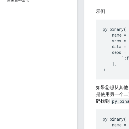
测试百科全书
示例
py_binary(

    name = 
    srcs = 
    data = 
    deps = [
        ":f
    ],

如果您想从其他
是使用另一个二
码找到
py_bin
py_binary(

    name = 