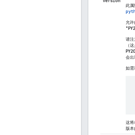
version
此属
pyt
允许
"PY
请注
（这
PY2
会出
如需
这将
版本