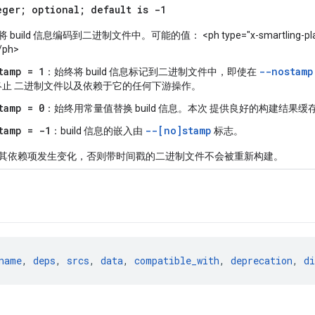
eger; optional; default is -1
 build 信息编码到二进制文件中。可能的值： <ph type="x-smartling-plac
/ph>
tamp = 1
--nostamp
：始终将 build 信息标记到二进制文件中，即使在
终止 二进制文件以及依赖于它的任何下游操作。
tamp = 0
：始终用常量值替换 build 信息。本次 提供良好的构建结果缓
tamp = -1
--[no]stamp
：build 信息的嵌入由
标志。
其依赖项发生变化，否则带时间戳的二进制文件不会被重新构建。
name
, 
deps
, 
srcs
, 
data
, 
compatible_with
, 
deprecation
, 
di