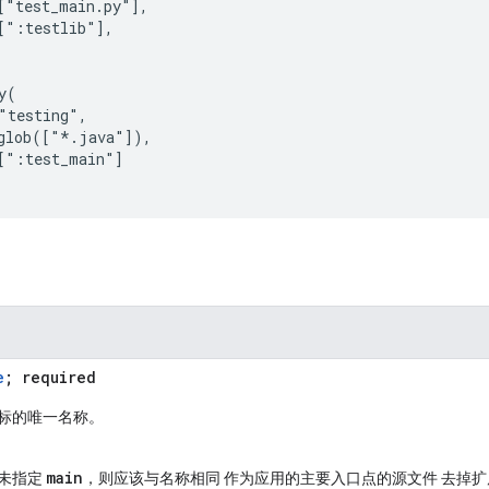
["test_main.py"],

[":testlib"],

(

"testing",

glob(["*.java"]),

[":test_main"]

e
; required
标的唯一名称。
main
未指定
，则应该与名称相同 作为应用的主要入口点的源文件 去掉