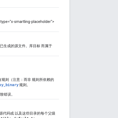
="x-smartling-placeholder">
有已生成的源文件。库目标 而属于
有规则（注意：而非 规则所依赖的
py_binary
规则。
导致错误。
ython 源代码或 以及这些目录的每个父级