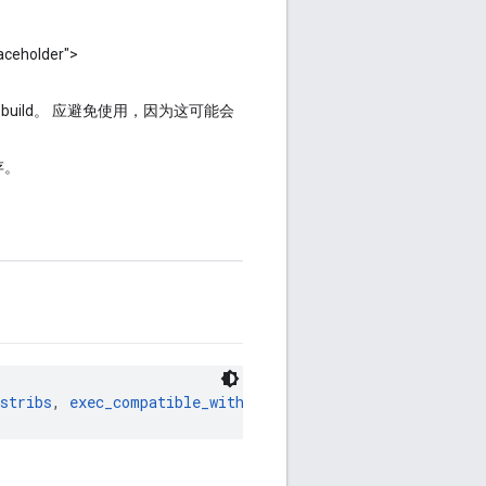
eholder">
build。
应避免使用
，因为这可能会
存。
stribs
, 
exec_compatible_with
, 
exec_properties
, 
features