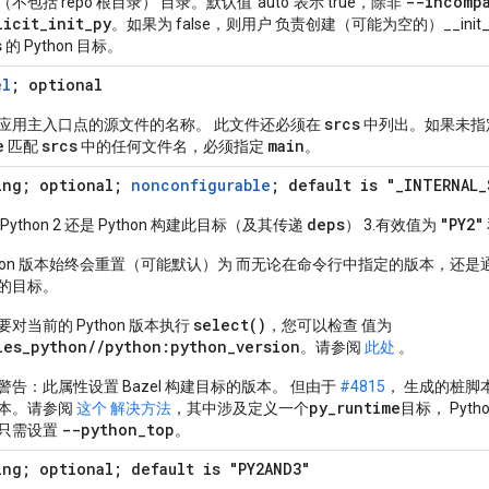
--incomp
不包括 repo 根目录） 目录。默认值“auto”表示 true，除非
licit
_
init
_
py
。如果为 false，则用户 负责创建（可能为空的）__init
s
的 Python 目标。
el
; optional
srcs
应用主入口点的源文件的名称。 此文件还必须在
中列出。如果未指
e
srcs
main
匹配
中的任何文件名，必须指定
。
ing; optional;
nonconfigurable
; default is "_INTERNAL_
deps
"PY2"
Python 2 还是 Python 构建此目标（及其传递
） 3.有效值为
thon 版本始终会重置（可能默认）为 而无论在命令行中指定的版本，还
的目标。
select()
要对当前的 Python 版本执行
，您可以检查 值为
les_python//python:python_version
。请参阅
此处
。
 警告
：此属性设置 Bazel 构建目标的版本。 但由于
#4815
， 生成的桩脚
py_runtime
本。请参阅
这个 解决方法
，其中涉及定义一个
目标， Pyth
--python_top
只需设置
。
ing; optional; default is "PY2AND3"