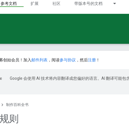
参考文档
扩展
社区
带版本号的文档
募创始会员！加入
邮件列表
，阅读
参与协议
，然后
注册
！
Google 会使用 AI 技术将内容翻译成您偏好的语言。AI 翻译可能包
制作百科全书
n 规则