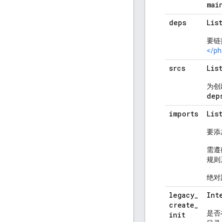
mai
deps
Lis
要链
</
srcs
Lis
为创
dep
imports
Lis
要添
需遵
规则
绝对
legacy
_
Int
create
_
是否在
init