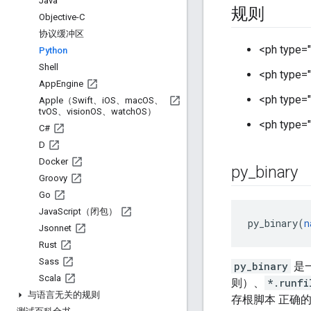
Java
规则
Objective-C
协议缓冲区
<ph type="
Python
Shell
<ph type="
App
Engine
<ph type="
Apple（Swift、i
OS、mac
OS、
tv
OS、vision
OS、watch
OS）
<ph type="
C#
D
Docker
py
_
binary
Groovy
Go
Java
Script（闭包）
py_binary(
n
Jsonnet
Rust
Sass
py_binary
是一
Scala
则）、
*.runfi
与语言无关的规则
存根脚本 正确