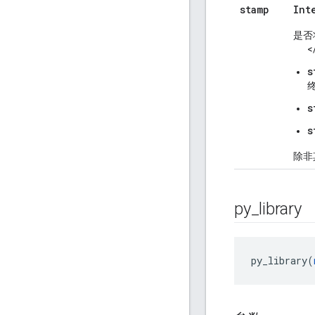
stamp
Int
是否将
<
s
s
s
除非
py
_
library
py_library(