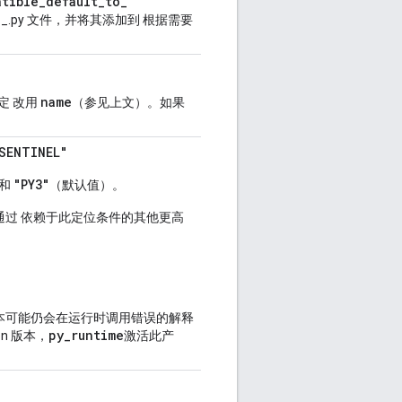
atible
_
default
_
to
_
__.py 文件，并将其添加到 根据需要
name
定 改用
（参见上文）。如果
SENTINEL"
"PY3"
和
（默认值）。
是通过 依赖于此定位条件的其他更高
本可能仍会在运行时调用错误的解释
py_runtime
on 版本，
激活此产