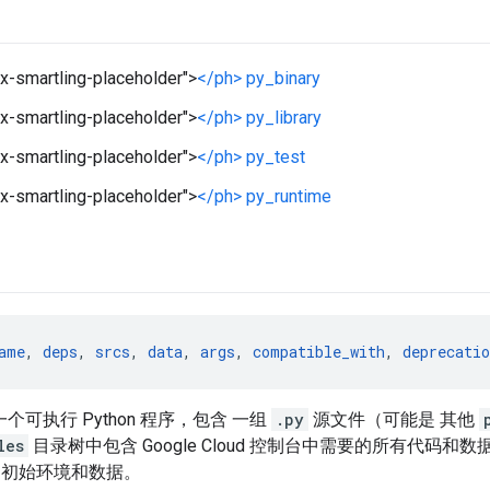
x-smartling-placeholder">
</ph> py_binary
x-smartling-placeholder">
</ph> py_library
x-smartling-placeholder">
</ph> py_test
x-smartling-placeholder">
</ph> py_runtime
ame
, 
deps
, 
srcs
, 
data
, 
args
, 
compatible_with
, 
deprecatio
个可执行 Python 程序，包含 一组
.py
源文件（可能是 其他
les
目录树中包含 Google Cloud 控制台中需要的所有代码
的初始环境和数据。