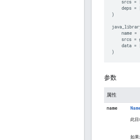
    srcs = 
    deps = 
)

java_library
    name = 
    srcs = 
    data = 
参数
属性
name
Nam
此目
如果