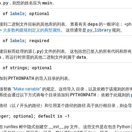
n
.
py
main
，则您的姓名应为
。
t of
labels
; optional
deps
接到二进制文件目标的其他库的列表。 查看有关
的一般评论： <ph type
py_library
ph> 大多数构建规则定义的典型属性
。 这些通常是
规则。
t of
labels
; required
.
py
建目标而处理的源 (
) 文件的列表。 这包括您已签入的所有代码和所
s
data
，而运行时所需的其他二进制文件则属于
。
t of strings; optional
PYTHONPATH
加到
的导入目录的列表。
循替换
"Make variable"
的规定。这些导入 目录，以及依赖于该规则的所
PYTHONPATH
系统会通过以下方式将每个目录添加到
： 依赖于此规则的
/
路径（以
开头的路径）和引用某个路径的路径 高于执行根目录，则会
eger; optional; default is -1
 runfiles 树中隐式创建空 __init__.py 文件。 这些文件是在包含 P