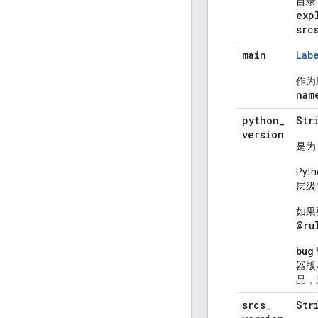
目录（
exp
src
main
Lab
作为
nam
python
_
Str
version
是为 
Py
层级
如果
@ru
bug
器版
品，
srcs
_
Str