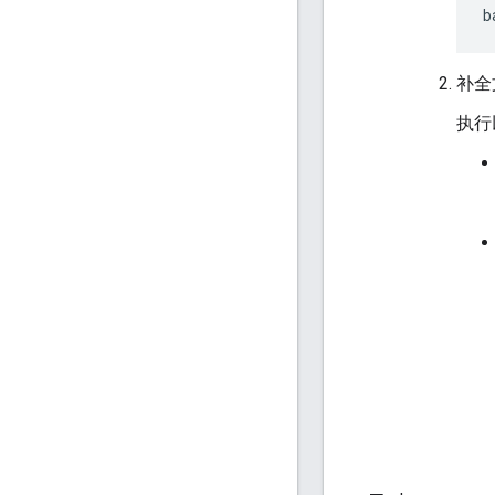
补全
执行