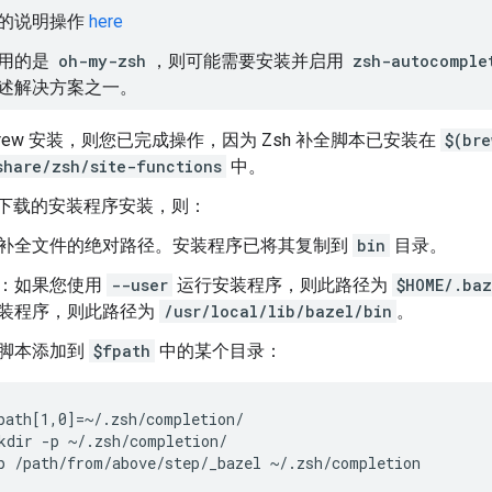
的说明操作
here
用的是
oh-my-zsh
，则可能需要安装并启用
zsh-autocomple
述解决方案之一。
ebrew 安装，则您已完成操作，因为 Zsh 补全脚本已安装在
$(br
share/zsh/site-functions
中。
Hub 下载的安装程序安装，则：
补全文件的绝对路径。安装程序已将其复制到
bin
目录。
：如果您使用
--user
运行安装程序，则此路径为
$HOME/.baz
装程序，则此路径为
/usr/local/lib/bazel/bin
。
脚本添加到
$fpath
中的某个目录：
path[1,0]=~/.zsh/completion/

kdir -p ~/.zsh/completion/
