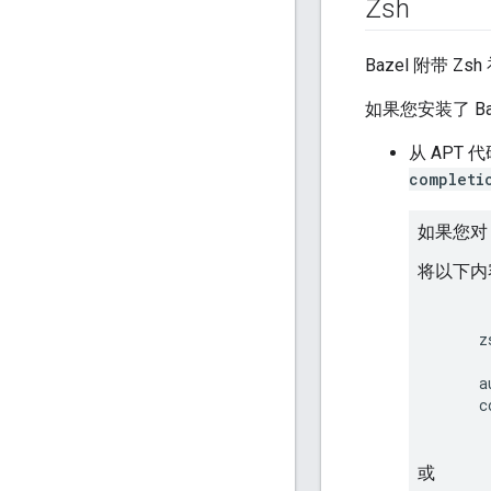
Zsh
Bazel 附带 Z
如果您安装了 Ba
从 APT
completi
如果您
将以下内
z
a
c
或