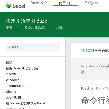
Bazel 简介
使用入门
用户指南
快速开始使用 Bazel
安装
首次构建教程
概念
打造基础
已开始招
概览
使用 Bazelisk 进行安装
误。
mac
OS
Windows
Fedora
/
Cent
OS
Bazel
使用入门
Ubuntu
命令行
open
SUSE
在 Docker 容器中试用 Bazel