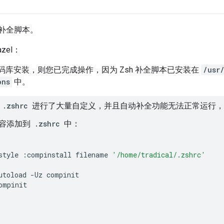
sh 补全脚本。
zel：
 代码库安装，则您已完成操作，因为 Zsh 补全脚本已安装在
/usr
ons
中。
对
.zshrc
进行了大量自定义，并且自动补全功能无法正常运行，
容添加到
.zshrc
中：
style
:
compinstall
filename
'/home/tradical/.zshrc'
utoload
-
Uz
compinit
ompinit