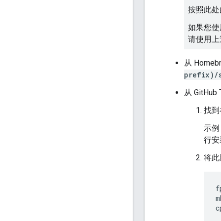
按照此处
如果您使
请使用上
从 Hom
prefix)/
从 Git
找到
示例
行安
将此
f
m