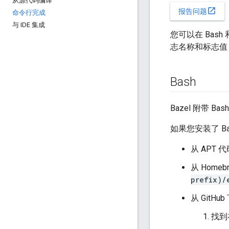
从源代码编译
open_in_new
报告问题
命令行完成
与 IDE 集成
您可以在 Bas
志名称和标志值
Bash
Bazel 附带 B
如果您安装了 Ba
从 APT
从 Hom
prefix)/
从 Git
找到