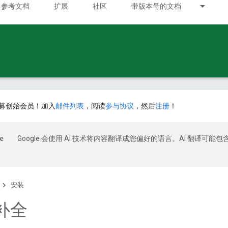
参考文档
扩展
社区
带版本号的文档
募创始会员！加入
邮件列表
，阅读
参与协议
，然后
注册
！
Google 会使用 AI 技术将内容翻译成您偏好的语言。AI 翻译可能包
安装
补全