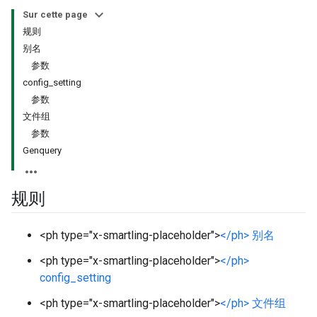
Sur cette page
规则
别名
参数
config_setting
参数
文件组
参数
Genquery
规则
<ph type="x-smartling-placeholder">
</ph> 别名
<ph type="x-smartling-placeholder">
</ph>
config_setting
<ph type="x-smartling-placeholder">
</ph> 文件组