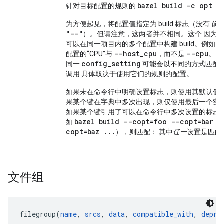
bazel build -c opt .
针对目标配置的规则的
为方便起见，将配置值指定为 build 标志（没有 前
"--"
）。但请注意，这两者并不相同。这个 因为
可以在同一项目内的多个配置中构建 build。例如
--host_cpu
--cpu
配置的“CPU”与
，而不是
。因
config_setting
同一
可能会以不同的方式匹配
调用 具体取决于使用它们的规则的配置。
如果未在命令行中明确设置标志，则使用其默认值。
果某个键在字典中多次出现，则仅使用最后一个实
如果某个键引用了可以在命令行中多次设置的标志
bazel build --copt=foo --copt=bar -
如
copt=baz ...
），则匹配： 其中
任一
设置是匹配
文件组
filegroup(
name
, 
srcs
, 
data
, 
compatible_with
, 
depre