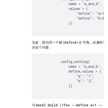
                name = "a_and_b",

                values = {

                    "define": "a=1",
                    "define": "b=2",
                })

define
无效，因为同一个键 (
) 在 字典。此属性可
决这个问题：
            config_setting(

                name = "a_and_b",

                define_values = {

                    "a": "1",

                    "b": "2",

                })

bazel build //foo --define a=1 --
与