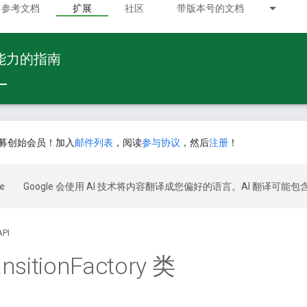
参考文档
扩展
社区
带版本号的文档
 能力的指南
募创始会员！加入
邮件列表
，阅读
参与协议
，然后
注册
！
Google 会使用 AI 技术将内容翻译成您偏好的语言。AI 翻译可能
API
nsition
Factory 类