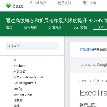
配置 Fragment
Bazel 简介
使用入门
用户指南
提供方
内置类型
通过高级概念和扩展程序最大限度提升 Bazel’s
概览
操作
概念
编写规则
分发规则
设计文档
API
操作
apple
_
bitcode
_
mode
Apple
_
Platform
apple
_
platform
_
type
打造基础
已开始招
参数
式
Attribute
构建设置
Cc
Compilation
Output
Bazel
扩展
Cc
Linking
Output
config
Exec
Tra
configuration
计数器
执行过渡。
偏移