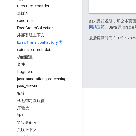
Directory
Expander
点版本
exec
_
result
如未另行说明，那么本页
网站政策
。Java 是 Or
Exec
Group
Collection
外部群组上下文
最后更新时间 (UTC)：2025-
Exec
Transition
Factory 类
extension
_
metadata
功能配置
文件
fragment
java
_
annotation
_
processing
java
_
output
标签
掌握动态
延迟绑定默认值
博客
库链接
许可
GitHub
链接器输入
关联上下文