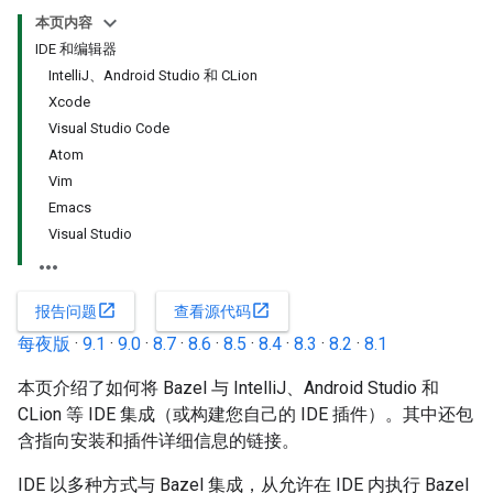
本页内容
IDE 和编辑器
IntelliJ、Android Studio 和 CLion
Xcode
Visual Studio Code
Atom
Vim
Emacs
Visual Studio
open_in_new
open_in_new
报告问题
查看源代码
每夜版
·
9.1
·
9.0
·
8.7
·
8.6
·
8.5
·
8.4
·
8.3
·
8.2
·
8.1
本页介绍了如何将 Bazel 与 IntelliJ、Android Studio 和
CLion 等 IDE 集成（或构建您自己的 IDE 插件）。其中还包
含指向安装和插件详细信息的链接。
IDE 以多种方式与 Bazel 集成，从允许在 IDE 内执行 Bazel