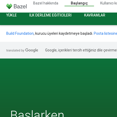
Bazel hakkında
Başlangıç
Kullanıcı 
YÜKLE
İLK DERLEME EĞITICILERI
KAVRAMLAR
Build Foundation
, kurucu üyeleri kaydetmeye başladı.
Posta listesin
Google, içerikleri tercih ettiğiniz dile çevirm
Başlarken