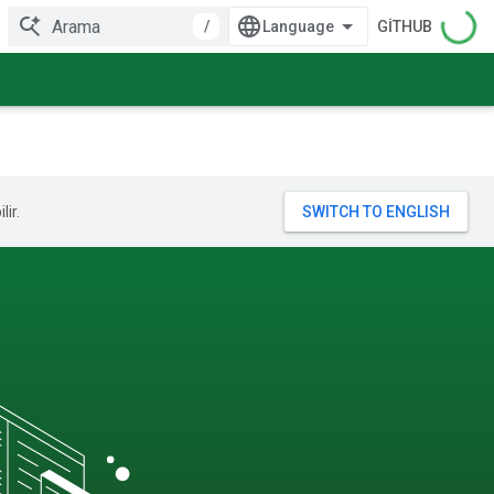
/
GITHUB
lir.