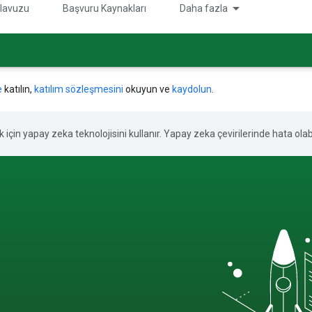
kılavuzu
Başvuru Kaynakları
Daha fazla
e
katılın,
katılım sözleşmesini
okuyun ve
kaydolun
.
ek için yapay zeka teknolojisini kullanır. Yapay zeka çevirilerinde hata olabi